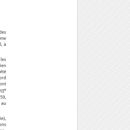
des
mme
l, à
les
bien
été
Nord
 ont
e
VII
759,
 au
e),
ons