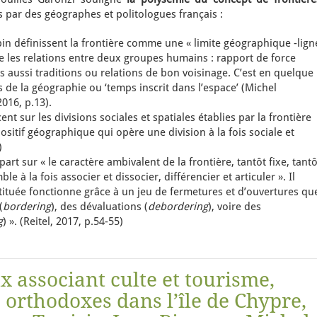
s par des géographes et politologues français :
in définissent la frontière comme une « limite géographique -lign
te les relations entre deux groupes humains : rapport de force
s aussi traditions ou relations de bon voisinage. C’est en quelque
ns de la géographie ou ‘temps inscrit dans l’espace’ (Michel
2016, p.13).
ent sur les divisions sociales et spatiales établies par la frontière
ositif géographique qui opère une division à la fois sociale et
)
part sur « le caractère ambivalent de la frontière, tantôt fixe, tantô
le à la fois associer et dissocier, différencier et articuler ». Il
stituée fonctionne grâce à un jeu de fermetures et d’ouvertures qu
(
bordering
), des dévaluations (
debordering
), voire des
g
) ». (Reitel, 2017, p.54-55)
ux associant culte et tourisme,
orthodoxes dans l’île de Chypre,