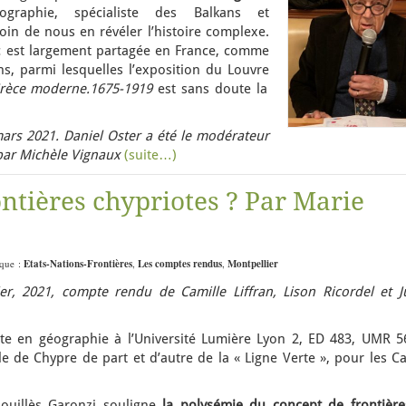
graphie, spécialiste des Balkans et
soin de nous en révéler l’histoire complexe.
ec est largement partagée en France, comme
ons, parmi lesquelles l’exposition du Louvre
 Grèce moderne.1675-1919
est sans doute la
ars 2021. Daniel Oster a été le modérateur
par Michèle Vignaux
(suite…)
ontières chypriotes ? Par Marie
ique :
Etats-Nations-Frontières
,
Les comptes rendus
,
Montpellier
r, 2021, compte rendu de Camille Liffran, Lison Ricordel et Ju
nte en géographie à l’Université Lumière Lyon 2, ED 483, UMR 5
île de Chypre de part et d’autre de la « Ligne Verte », pour les C
Pouillès Garonzi souligne
la polysémie du concept de frontière