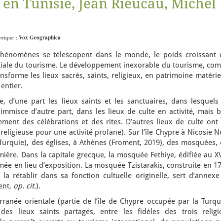
 en Tunisie, Jean Rieucau, Michel
ubrique :
Vox Geographica
hénomènes se télescopent dans le monde, le poids croissant 
patiale du tourisme. Le développement inexorable du tourisme, co
forme les lieux sacrés, saints, religieux, en patrimoine matérie
entier.
, d’une part les lieux saints et les sanctuaires, dans lesquels 
s’immisce d’autre part, dans les lieux de culte en activité, mais 
ment des célébrations et des rites. D’autres lieux de culte ont 
 religieuse pour une activité profane). Sur l’île Chypre à Nicosie 
a Turquie), des églises, à Athènes (Froment, 2019), des mosquées,
mière. Dans la capitale grecque, la mosquée Fethiye, édifiée au X
rmée en lieu d’exposition. La mosquée Tzistarakis, construite en 1
la rétablir dans sa fonction cultuelle originelle, sert d’annexe
ent,
op. cit.
).
ranée orientale (partie de l’île de Chypre occupée par la Turqui
des lieux saints partagés, entre les fidèles des trois religi