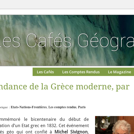
Les Cafés
Les Comptes Rendus
Le Magazine
ndance de la Grèce moderne, par
brique :
Etats-Nations-Frontières
,
Les comptes rendus
,
Paris
mmémoré le bicentenaire du début de
réation d’un Etat grec en 1832. Cet événement
afés géo qui ont confié à
Michel Sivignon
,