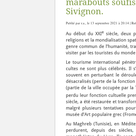
marabouts soufis
Sivignon.
Publié par r.a., le 13 septembre 2021 à 20:14 | R
e
Au début du XXI
siècle, deux p
religions et la mondialisation s
genre commun de l’humanité, trans
visiter par les touristes du monde 
Le tourisme international pénètre
cultes ne sont plus célébrés. Il 
souvent en perturbant le déroule
désacralisés (perte de la fonction
(partie de la ville occupée par l
perdu leur fonction cultuelle pre
siècle, a été restaurée et transfo
malgré plusieurs tentatives pour 
musée d’Art populaire grec (From
Au Maghreb (Tunisie), en Méditer
perdurent, depuis des siècles, 