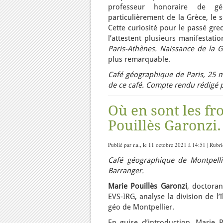
professeur honoraire de géo
particulièrement de la Grèce, le 
Cette curiosité pour le passé gr
l’attestent plusieurs manifestati
Paris-Athènes. Naissance de la
plus remarquable.
Café géographique de Paris, 25 m
de ce café. Compte rendu rédigé 
Où en sont les fr
Pouillès Garonzi.
Publié par r.a., le 11 octobre 2021 à 14:51 | Rubr
Café géographique de Montpellie
Barranger.
Marie Pouillès Garonzi
, doctora
EVS-IRG, analyse la division de l’
géo de Montpellier.
En guise d’introduction, Marie 