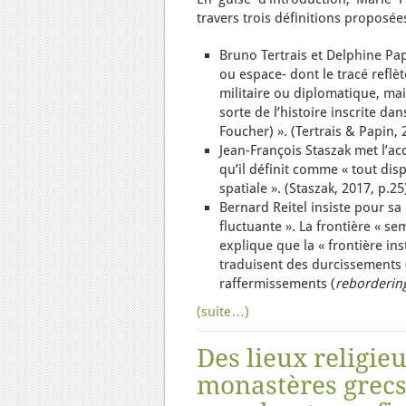
travers trois définitions proposée
Bruno Tertrais et Delphine Pap
ou espace- dont le tracé reflè
militaire ou diplomatique, mai
sorte de l’histoire inscrite da
Foucher) ». (Tertrais & Papin, 
Jean-François Staszak met l’acc
qu’il définit comme « tout disp
spatiale ». (Staszak, 2017, p.25
Bernard Reitel insiste pour sa 
fluctuante ». La frontière « semb
explique que la « frontière in
traduisent des durcissements 
raffermissements (
reborderin
(suite…)
Des lieux religie
monastères grecs 