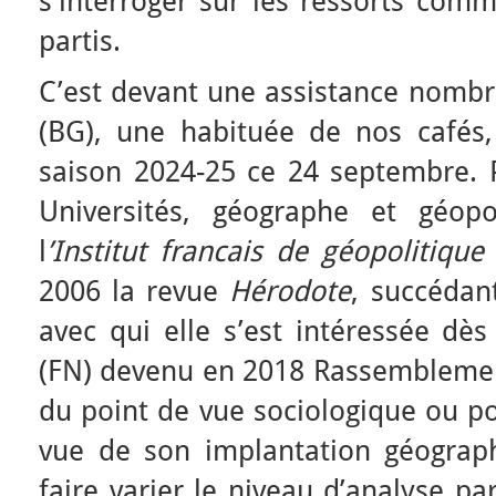
s’interroger sur les ressorts com
partis.
C’est devant une assistance nombr
(BG), une habituée de nos cafés,
saison 2024-25 ce 24 septembre. 
Universités, géographe et géop
l
’Institut francais de géopolitiqu
2006 la revue
Hérodote
, succédan
avec qui elle s’est intéressée dè
(FN) devenu en 2018 Rassemblemen
du point de vue sociologique ou po
vue de son implantation géograph
faire varier le niveau d’analyse pa