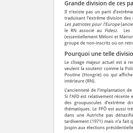
Grande division de ces pa
Il n’existe pas un parti d’extrê
traduisant l’extrême division des
Les patriotes pour l’Europe
(anci
le RN associé au
Fidesz
. Les
(essentiellement Méloni et Marion
groupe de non-inscrits où on retr
Pourquoi une telle divisi
Le clivage majeur actuel est à re
veulent la soutenir comme la Polo
Poutine (Hongrie) où qui affiche
intérieure (RN).
L’ancienneté de l’implantation de 
Si l’AFD est relativement récente
des groupuscules d’extrême dro
thématiques. Le FPÖ est aussi trè
dans une Autriche pas dénazifi
tardivement (1971) mais n’a fait 
Jospin aux élections présidentiell