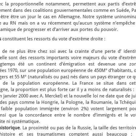
ec la proportionnelle notamment, permettent aux partis d’extr
nement dans des coalitions gouvernementales comme en Suède, Pa
t-être être un jour le cas en Allemagne. Notre système uninomina
le au RN mais on a vu récemment qu’aucun système n’empêche
ynamique de progresser et d’arriver aux portes du pouvoir.
s
constituent les ressorts du vote d’extrême droite :
 de ne plus être chez soi avec la crainte d’une perte d’ identi
relle sont des ressorts importants voire majeurs du vote d’extrê
ngtemps été un continent d’émigration est devenue une zo
nées 1970, sur une population européenne de 450M° d’habitants, 
ers et 55 M° (naturalisés ou pas) nés dans un pays étranger ce q
 de la population européenne. La France se situe dans cet
, la proportion est plus forte car il y a moins de naturalisés : 
en janvier 2000 avec A. Merckel) et la nouvelle loi ne date que de ju
des pays comme la Hongrie, la Pologne, la Roumanie, la Tchéqui
s faible population immigrée (environ 2%) votent largement po
ainsi que la concordance entre le nombre d’immigrés et le vo
ite ni systématique.
historique
. La proximité ou pas de la Russie, la taille des territoir
’histoire et ses traumatismes comptent aussi beaucoup : 