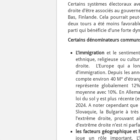
Certains systèmes électoraux av
droite d’être associés au gouver
Bas, Finlande. Cela pourrait peu
deux tours a été moins favorab
parti qui bénéficie d’une forte d
Certains dénominateurs commun
L’immigration
et le sentiment
ethnique, religieuse ou cultu
droite. L’Europe qui a lo
d’immigration. Depuis les an
compte environ 40 M° d’étrang
représente globalement 12%
moyenne avec 10%. En Allemagne
loi du sol y est plus récente (
2024. A noter cependant que 
Slovaquie, la Bulgarie à trè
l’extrême droite, prouvant 
d’extrême droite n’est ni parfa
les facteurs géographique et 
joue un rôle important. L