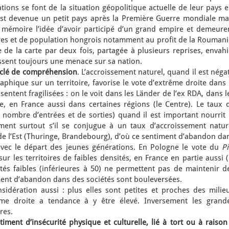
ions se font de la situation géopolitique actuelle de leur pays e
 est devenue un petit pays après la Première Guerre mondiale ma
 mémoire l’idée d’avoir participé d’un grand empire et demeure
oires et de population hongrois notamment au profit de la Roumani
e de la carte par deux fois, partagée à plusieurs reprises, envahi
ssent toujours une menace sur sa nation.
 clé de compréhension
. L’accroissement naturel, quand il est négat
phique sur un territoire, favorise le vote d’extrême droite dans 
entent fragilisées : on le voit dans les Länder de l’ex RDA, dans l
lie, en France aussi dans certaines régions (le Centre). Le taux 
e nombre d’entrées et de sorties) quand il est important nourrit 
ent surtout s’il se conjugue à un taux d’accroissement natur
e l’Est (Thuringe, Brandebourg), d’où ce sentiment d’abandon da
 avec le départ des jeunes générations. En Pologne le vote du
P
r les territoires de faibles densités, en France en partie aussi (
tés faibles (inférieures à 50) ne permettent pas de maintenir d
iment d’abandon dans des sociétés sont bouleversées.
onsidération aussi : plus elles sont petites et proches des milie
ême droite a tendance à y être élevé. Inversement les grand
res.
iment d’insécurité physique et culturelle, lié à tort ou à raison