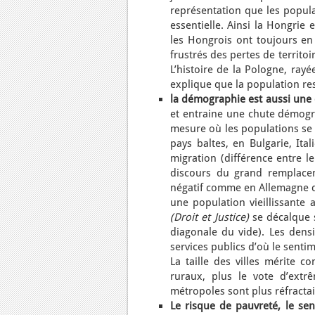
représentation que les populat
essentielle. Ainsi la Hongrie
les Hongrois ont toujours en
frustrés des pertes de territ
L’histoire de la Pologne, rayé
explique que la population re
la démographie est aussi une
et entraine une chute démogra
mesure où les populations se s
pays baltes, en Bulgarie, Ita
migration (différence entre l
discours du grand remplacem
négatif comme en Allemagne d
une population vieillissante
(Droit et Justice)
se décalque su
diagonale du vide). Les densi
services publics d’où le sent
La taille des villes mérite c
ruraux, plus le vote d’extr
métropoles sont plus réfractai
Le risque de pauvreté, le sent