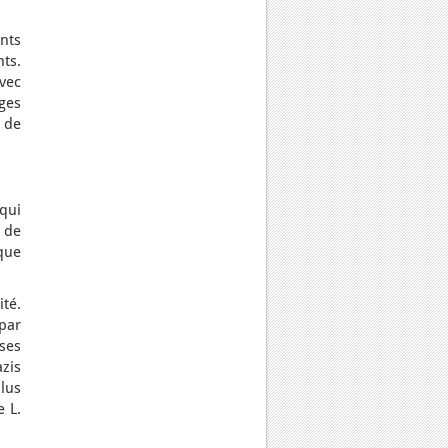
nts
nts.
avec
ges
 de
qui
 de
que
ité.
 par
ses
zis
lus
e L.