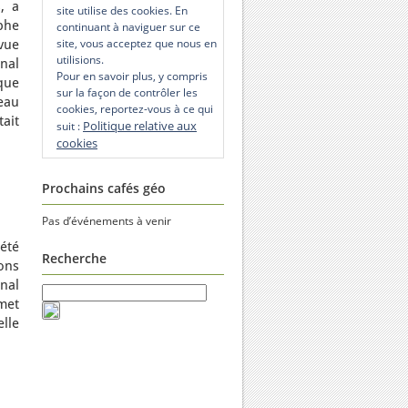
, a
site utilise des cookies. En
phe
continuant à naviguer sur ce
site, vous acceptez que nous en
evue
utilisions.
onal
Pour en savoir plus, y compris
que
sur la façon de contrôler les
eau
cookies, reportez-vous à ce qui
tait
Politique relative aux
suit :
cookies
Prochains cafés géo
Pas d’événements à venir
été
Recherche
ons
rnal
rmet
elle