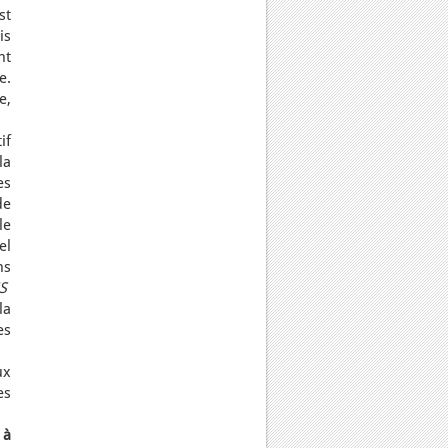
st
is
nt
e.
e,
if
la
es
de
le
el
ns
iS
la
es
ux
es
 à