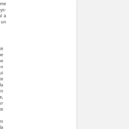
ême
ys-
l à
 un
té
me
ne
on
ui
te
la
in
e,
ur
te
es
la