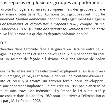
rtis répartis en plusieurs groupes au parlement.
me droite homogène au niveau européen mais des groupes différe
 extrêmes droites dans l’UE. Au moins trois groupes sont importa
ennement
Identité démocrate nationaliste
) regroupent 84 sièges 
Conservateurs et réformistes européens (CRE)
compte 78 siè
 Maréchal). L’
ENS
(E
urope des nations souveraines)
est une sorte
ouve l’AFD associé à quelques députés polonais non PiS
.
on ?
chercher dans l’attitude face à la guerre en Ukraine entre ceux 
gne, les pays baltes et scandinaves et ceux qui penchent du côté
nt un soutien de façade à l’Ukraine pour des raisons de politi
ces partis et les systèmes électoraux expliquent aussi leur divers
 en Allemagne, ce pays est travaillé depuis une trentaine d’années
ite et l’AFD y a trouvé un terreau fertile pour développer 
s anciennement implanté : il a été créé en 1955 par d’anciens na
ée et sans travail de mémoire. En France le FN a été créé p
que croitre dans les années 1980 pour en arriver à l’élimination d
es par J.M. Le Pen en 2002.