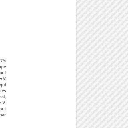
,47%
ope
auf
erté
 qui
utés
ssi,
e V.
out
 par