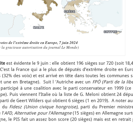
votes de l’extrême droite en Europe, 7 juin 2024
c la gracieuse autorisation du journal Le Monde)
ite
est évidente le 9 juin : elle obtient 196 sièges sur 720 (soit 18
C’est la France qui a le plus de députés d’extrême droite en Eur
 (32% des voix) et est arrivé en tête dans toutes les communes s
t une en Bretagne). Suit l ’Autriche avec un
FPÖ
(Parti de la lib
 participé à une coalition avec le parti conservateur en 1999 (ce
ope). Puis viennent l’Italie où la liste de G. Meloni obtient 24 dép
 parti de Geert Wilders qui obtient 6 sièges (1 en 2019). A noter au
x) du
Fidesz (Union civique hongroise)
, parti du Premier ministr
 l’
AFD, Alternative pour l’Allemagne
(15 sièges) en Allemagne surt
ne, le PIS fait un assez bon score (20 sièges) mais est en retrait