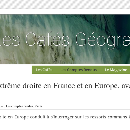
Les Cafés
Les Comptes Rendus
Le Magazine
extrême droite en France et en Europe, av
que :
Les comptes rendus
,
Paris
|
oite en Europe conduit à s’interroger sur les ressorts communs à