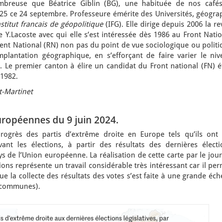
mbreuse que Béatrice Giblin (BG), une habituée de nos cafés
-25 ce 24 septembre. Professeure émérite des Universités, géogra
nstitut francais de géopolitique
(IFG). Elle dirige depuis 2006 la r
 Y.Lacoste avec qui elle s’est intéressée dès 1986 au Front Nati
t National (RN) non pas du point de vue sociologique ou politi
lantation géographique, en s’efforçant de faire varier le niv
s. Le premier canton à élire un candidat du Front national (FN) é
 1982.
-Martinet
uropéennes du 9 juin 2024.
rogrès des partis d’extrême droite en Europe tels qu’ils ont 
ant les élections, à partir des résultats des dernières électi
ays de l’Union européenne. La réalisation de cette carte par le jou
tions représente un travail considérable très intéressant car il pe
que la collecte des résultats des votes s’est faite à une grande éch
s, communes).