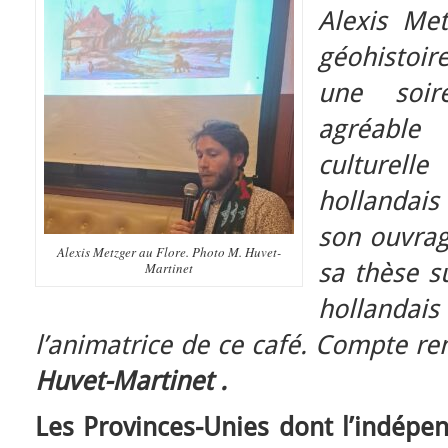
Alexis Me
géohistoir
une soir
agréable
culturel
hollandais
son ouvrag
Alexis Metzger au Flore. Photo M. Huvet-
sa thèse su
Martinet
hollandai
l’animatrice de ce café. Compte re
Huvet-Martinet .
Les Provinces-Unies dont l’indépe