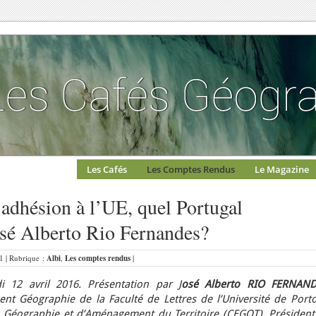
Les Cafés
Les Comptes Rendus
Le Magazine
 adhésion à l’UE, quel Portugal
osé Alberto Rio Fernandes?
41 | Rubrique :
Albi
,
Les comptes rendus
|
i 12 avril 2016
.
Présentation par J
osé Alberto RIO FERNAN
ent Géographie de la Faculté de Lettres de l’Université de Porto
 Géographie et d’Aménagement du Territoire (CEGOT), Président