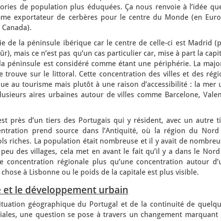
gories de population plus éduquées. Ça nous renvoie à l’idée que
omme exportateur de cerbères pour le centre du Monde (en Euro
t Canada).
ie de la péninsule ibérique car le centre de celle-ci est Madrid (
r), mais ce n’est pas qu’un cas particulier car, mise à part la capi
 la péninsule est considéré comme étant une périphérie. La major
se trouve sur le littoral. Cette concentration des villes et des rég
due au tourisme mais plutôt à une raison d’accessibilité : la mer
usieurs aires urbaines autour de villes comme Barcelone, Valen
’est près d’un tiers des Portugais qui y résident, avec un autre t
ntration prend source dans l’Antiquité, où la région du Nord
ols riches. La population était nombreuse et il y avait de nombre
t peu des villages, cela met en avant le fait qu’il y a dans le Nor
ne concentration régionale plus qu’une concentration autour d’
 chose à Lisbonne ou le poids de la capitale est plus visible.
e et le développement urbain
situation géographique du Portugal et de la continuité de quelqu
iales, une question se pose à travers un changement marquant 