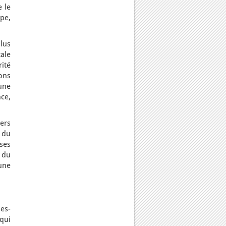
 le
pe,
plus
tale
ité
ions
 une
ce,
iers
 du
uses
d du
une
es-
qui