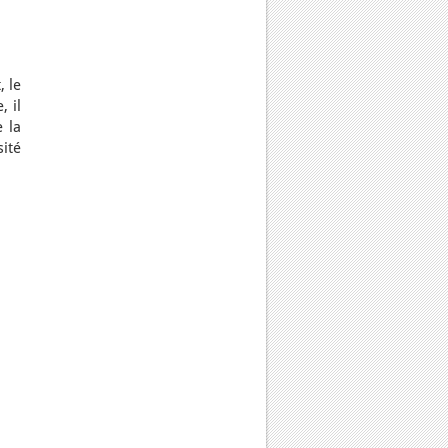
, le
, il
 la
ité