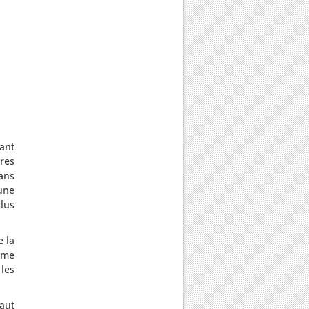
tant
res
ans
une
lus
e la
sme
les
faut