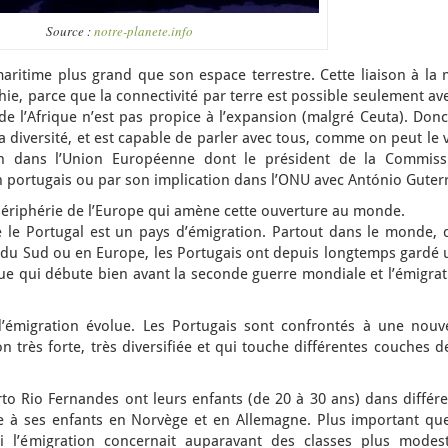
Source :
notre-planete.info
ritime plus grand que son espace terrestre. Cette liaison à la 
phie, parce que la connectivité par terre est possible seulement ave
e l’Afrique n’est pas propice à l’expansion (malgré Ceuta). Donc
a diversité, et est capable de parler avec tous, comme on peut le 
on dans l’Union Européenne dont le président de la Commiss
 portugais ou par son implication dans l’ONU avec António Guterr
périphérie de l’Europe qui amène cette ouverture au monde.
e le Portugal est un pays d’émigration. Partout dans le monde, 
e du Sud ou en Europe, les Portugais ont depuis longtemps gardé 
ue qui débute bien avant la seconde guerre mondiale et l’émigrat
d’émigration évolue. Les Portugais sont confrontés à une nouve
n très forte, très diversifiée et qui touche différentes couches d
to Rio Fernandes ont leurs enfants (de 20 à 30 ans) dans différe
à ses enfants en Norvège et en Allemagne. Plus important que
 si l’émigration concernait auparavant des classes plus modest