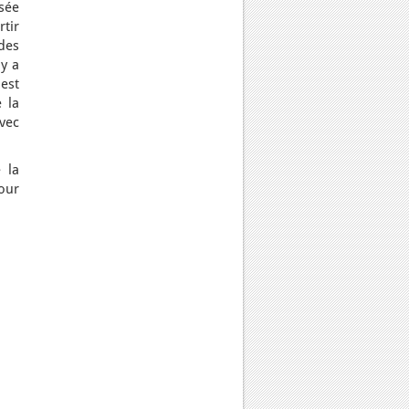
osée
rtir
des
 y a
est
 la
vec
 la
our