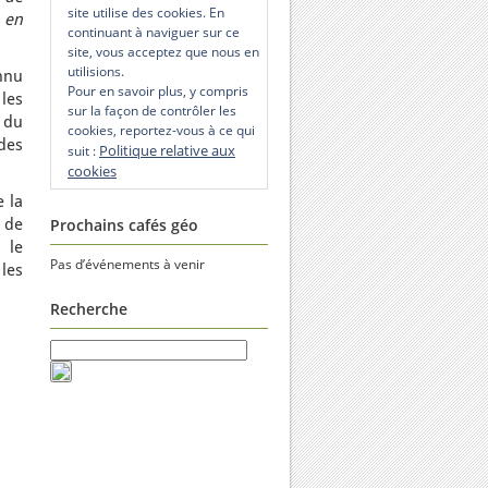
site utilise des cookies. En
e en
continuant à naviguer sur ce
site, vous acceptez que nous en
utilisions.
nnu
Pour en savoir plus, y compris
les
sur la façon de contrôler les
 du
cookies, reportez-vous à ce qui
 des
Politique relative aux
suit :
cookies
 la
 de
Prochains cafés géo
 le
Pas d’événements à venir
les
Recherche