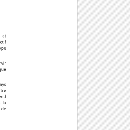
 et
ctif
ope
rvir
que
pays
ître
end
 la
, de