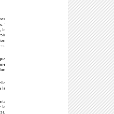
mer
c l’
, le
voir
ion
es.
que
une
ion
lle
e la
nts
 la
es,