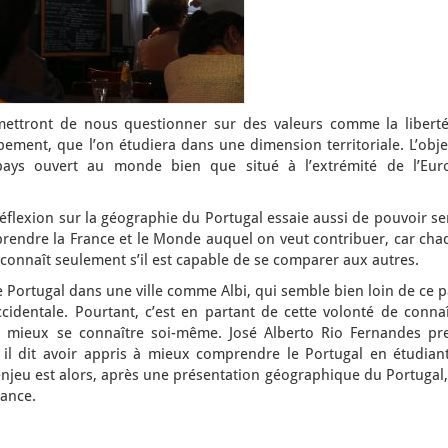
rmettront de nous questionner sur des valeurs comme la liberté
ppement, que l’on étudiera dans une dimension territoriale. L’obje
ys ouvert au monde bien que situé à l’extrémité de l’Eur
éflexion sur la géographie du Portugal essaie aussi de pouvoir se
dre la France et le Monde auquel on veut contribuer, car cha
nnaît seulement s’il est capable de se comparer aux autres.
 le Portugal dans une ville comme Albi, qui semble bien loin de ce 
ccidentale. Pourtant, c’est en partant de cette volonté de conna
à mieux se connaître soi-même. José Alberto Rio Fernandes pr
il dit avoir appris à mieux comprendre le Portugal en étudiant
L’enjeu est alors, après une présentation géographique du Portugal
rance.