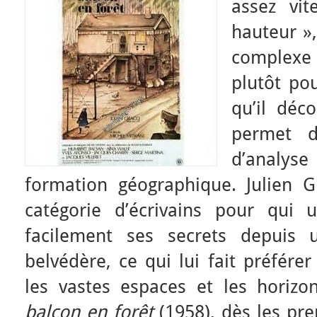
assez vi
hauteur »
complexe
plutôt po
qu’il déco
permet d
d’analys
formation géographique. Julien G
catégorie d’écrivains pour qui 
facilement ses secrets depuis
belvédère, ce qui lui fait préfére
les vastes espaces et les horizo
balcon en forêt
(1958), dès les pre