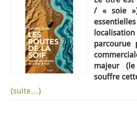
/ « soie »
essentiel
localisat
parcourue 
commerciale
majeur (le
souffre cett
(suite…)