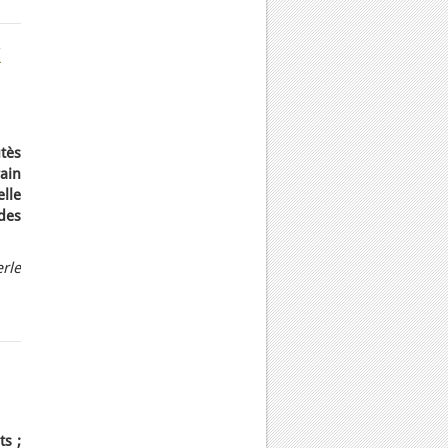
x
tès
ain
lle
des
rle
ts ;