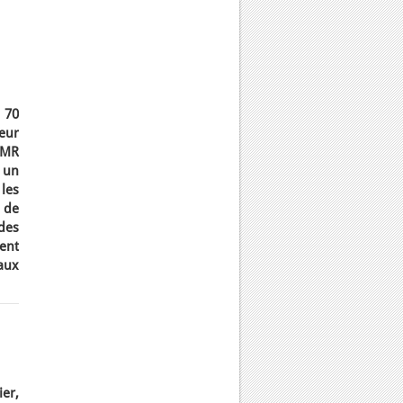
 70
seur
UMR
4 un
 les
s de
des
ent
raux
ier,