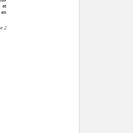
eux
 et
 en
ce 2