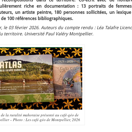
 recompositions dans ce territoire. Co-écrit avec de nombr
ticulièrement riche en documentation : 13 portraits de femmes
teurs, un artiste peintre, 180 personnes sollicitées, un lexique
 de 100 références bibliographiques.
 le 03 février 2026. Auteurs du compte rendu : Léa Talafre Licen
erritoire. Université Paul Valéry Montpellier.
 de la ruralité mahoraise présenté au café-géo de
llier – Photo : Les café-géo de Montpellier, 2026