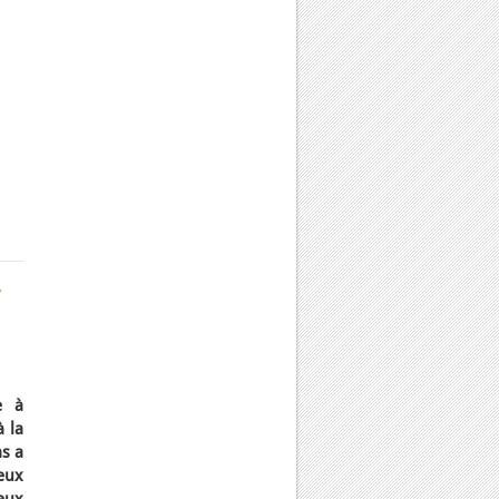
r
e à
à la
as a
eux