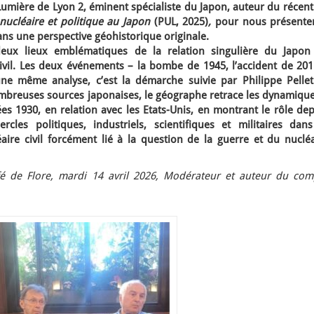
 Lumière de Lyon 2, éminent spécialiste du Japon, auteur du récen
nucléaire et politique au Japon
(PUL, 2025)
,
pour nous présenter
ns une perspective géohistorique originale.
eux lieux emblématiques de la relation singulière du Japon
u civil. Les deux événements – la bombe de 1945, l’accident de 20
e même analyse, c’est la démarche suivie par Philippe Pelleti
breuses sources japonaises, le géographe retrace les dynamique
s 1930, en relation avec les Etats-Unis, en montrant le rôle dep
les politiques, industriels, scientifiques et militaires dans
ire civil forcément lié à la question de la guerre et du nucléa
é de Flore, mardi 14 avril 2026, Modérateur et auteur du com