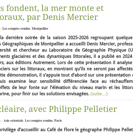
s fondent, la mer monte et
toraux, par Denis Mercier
 :
Les comptes rendus
,
Montpellier
 la dernière soirée de la saison 2025-2026 regroupant quelque
s Géographiques de Montpellier a accueilli Denis Mercier, profes
rsité et chercheur au Laboratoire de Géographie Physique (
ents glaciaires et des dynamiques littorales, il a publié en 202
rs
, aux éditions Autrement. Lors de cette présentation il analyse
iers sur les littoraux, en montrant qu’ils ne seront pas affecté
te démonstration, il s’appuie tout d’abord sur une présentation 
puis examine leur sensibilité différenciée face au réchauffem
effets de leur fonte sur l’élévation du niveau marin et les litto
ne, pour finir sur les solutions envisagées.
(suite…)
léaire, avec Philippe Pelletier
e :
Asie orientale
,
Les comptes rendus
,
Paris
rivilège d’accueillir au Café de Flore le géographe Philippe Pellet