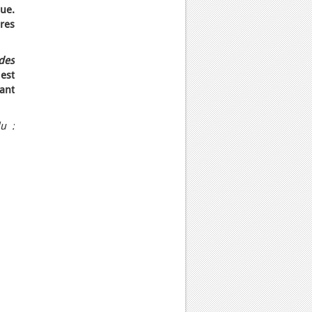
ue.
res
des
est
tant
u :