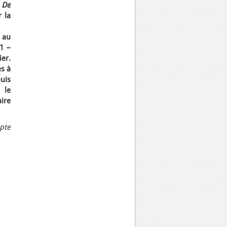
t
De
 la
 au
11 –
er.
s à
uis
 le
ire
pte