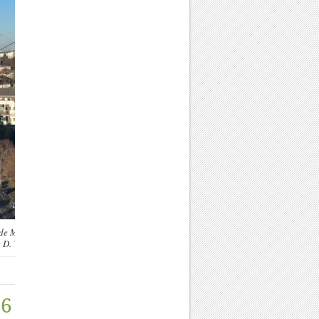
 de Marne. Au-dessus de Créteil. Photo
 D. Wolff.
16