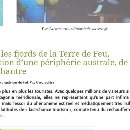
Yves Lacoste.www.editionsladecouverte.fr
les fjords de la Terre de Feu,
tion d’une périphérie australe, de
Chantre
e :
Amérique du Sud
,
Vox Geographica
e plus en plus les touristes. Avec quelques millions de visiteurs s
atagonie méridionale, elles ne représentent qu’une part infime
mais l’essor du phénomène est réel et médiatiquement très lisib
 latitudes de « last-chance tourism », compte tenu du réchauffem
s.