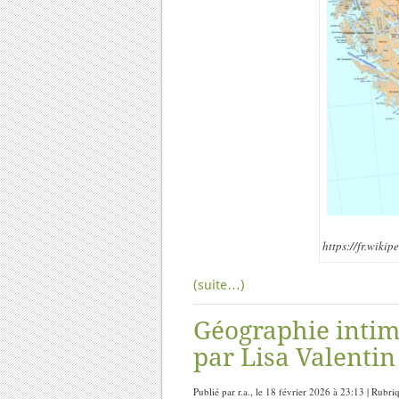
https://fr.wiki
(suite…)
Géographie intime
par Lisa Valentin
Publié par r.a., le 18 février 2026 à 23:13 | Rubri