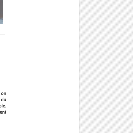
i on
 du
le.
ent