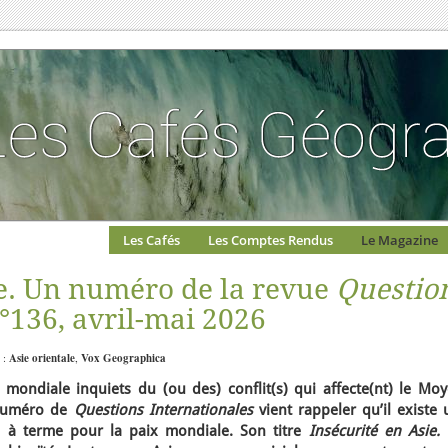
Les Cafés
Les Comptes Rendus
Le Magazine
ie. Un numéro de la revue
Questio
°136, avril-mai 2026
 :
Asie orientale
,
Vox Geographica
 mondiale inquiets du (ou des) conflit(s) qui affecte(nt) le Moy
 numéro de
Questions Internationales
vient rappeler qu’il existe
 à terme pour la paix mondiale. Son titre
Insécurité en Asie.