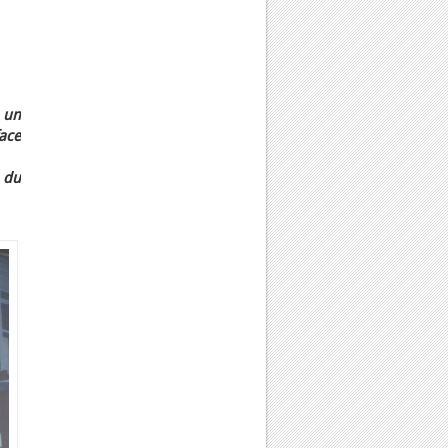
 un
face
 du