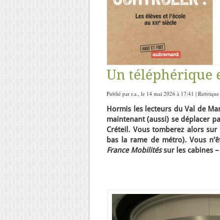
Un téléphérique e
Publié par r.a., le 14 mai 2026 à 17:41 | Rubrique
Hormis les lecteurs du Val de Mar
maintenant (aussi) se déplacer p
Créteil. Vous tomberez alors sur
bas la rame de métro). Vous n’êt
France Mobilités
sur les cabines –