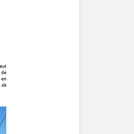
peut
 de
 en
e de