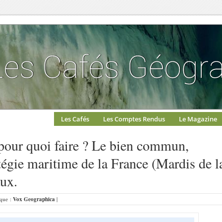
Les Cafés
Les Comptes Rendus
Le Magazine
pour quoi faire ? Le bien commun,
tégie maritime de la France (Mardis de l
ux.
ique :
Vox Geographica
|