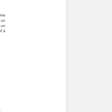
hème
, un
 un
f à
.