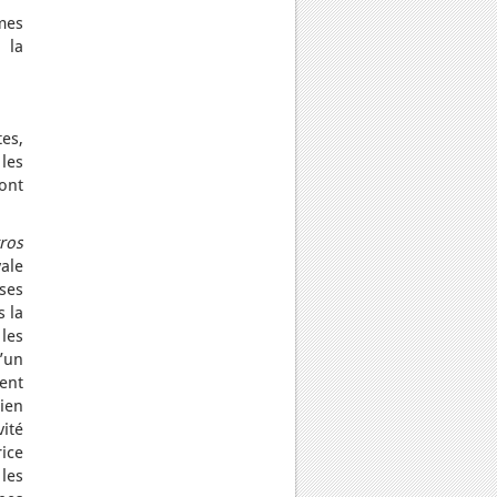
mes
 la
es,
les
sont
ros
ale
ses
s la
les
d’un
nent
dien
ité
ice
les