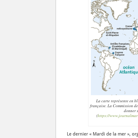
La carte représente en b
française. La Commission des
donner s
(
https://www.journalmar
Le dernier « Mardi de la mer », org