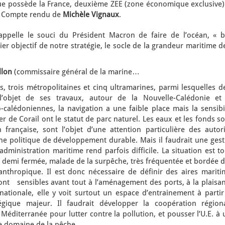
e possède la France, deuxième ZEE (zone économique exclusive)
s. Compte rendu de
Michèle Vignaux
.
ppelle le souci du Président Macron de faire de l’océan, « b
r objectif de notre stratégie, le socle de la grandeur maritime d
llon
(commissaire général de la marine…
s, trois métropolitaines et cinq ultramarines, parmi lesquelles 
 l’objet de ses travaux, autour de la Nouvelle-Calédonie et
calédoniennes, la navigation a une faible place mais la sensibil
r de Corail ont le statut de parc naturel. Les eaux et les fonds s
 française, sont l’objet d’une attention particulière des autori
ne politique de développement durable. Mais il faudrait une gest
dministration maritime rend parfois difficile. La situation est t
 demi fermée, malade de la surpêche, très fréquentée et bordée d
 anthropique. Il est donc nécessaire de définir des aires mariti
ont sensibles avant tout à l’aménagement des ports, à la plaisan
ationale, elle y voit surtout un espace d’entrainement à partir
gique majeur. Il faudrait développer la coopération régiona
Méditerranée pour lutter contre la pollution, et pousser l’U.E. à
e domaine de la pêche.