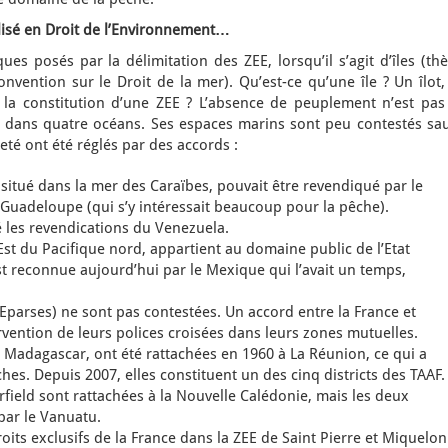
alisé en Droit de l’Environnement…
es posés par la délimitation des ZEE, lorsqu’il s’agit d’îles (t
onvention sur le Droit de la mer). Qu’est-ce qu’une île ? Un îlot
 la constitution d’une ZEE ? L’absence de peuplement n’est pas
 dans quatre océans. Ses espaces marins sont peu contestés sau
eté ont été réglés par des accords :
situé dans la mer des Caraïbes, pouvait être revendiqué par le
 Guadeloupe (qui s’y intéressait beaucoup pour la pêche).
é les revendications du Venezuela.
’Est du Pacifique nord, appartient au domaine public de l’Etat
st reconnue aujourd’hui par le Mexique qui l’avait un temps,
s Eparses) ne sont pas contestées. Un accord entre la France et
ervention de leurs polices croisées dans leurs zones mutuelles.
e Madagascar, ont été rattachées en 1960 à La Réunion, ce qui a
es. Depuis 2007, elles constituent un des cinq districts des TAAF.
field sont rattachées à la Nouvelle Calédonie, mais les deux
par le Vanuatu.
oits exclusifs de la France dans la ZEE de Saint Pierre et Miquelon