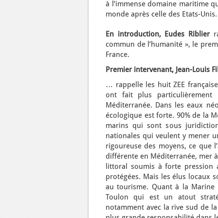
à l’immense domaine maritime qu
monde après celle des Etats-Uni
En introduction, Eudes Riblier
ra
commun de l’humanité », le premie
France.
Premier intervenant, Jean-Louis Fi
… rappelle les huit ZEE française
ont fait plus particulièrement
Méditerranée. Dans les eaux néo-
écologique est forte. 90% de la Me
marins qui sont sous juridiction
nationales qui veulent y mener u
rigoureuse des moyens, ce que l’a
différente en Méditerranée, mer à
littoral soumis à forte pression
protégées. Mais les élus locaux s
au tourisme. Quant à la Marine n
Toulon qui est un atout straté
notamment avec la rive sud de la 
plus grande responsabilité dans l