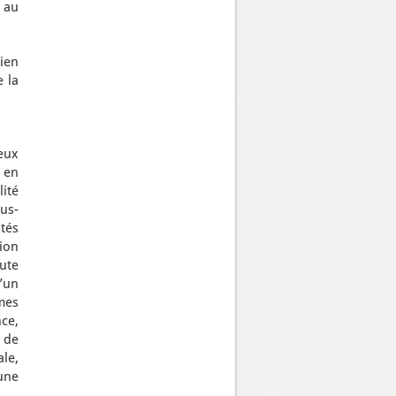
 au
ien
e la
deux
 en
ité
ous-
tés
ion
oute
’un
mes
ce,
 de
le,
 une