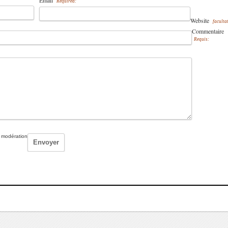
Email
Required:
Website
facultat
Commentaire
Requis:
 modération