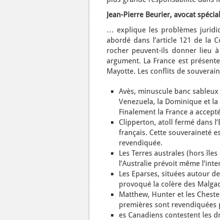
Jean-Pierre Beurier, avocat spéci
… explique les problèmes juridiqu
abordé dans l’article 121 de la C
rocher peuvent-ils donner lieu à
argument. La France est présente
Mayotte. Les conflits de souverain
Avès, minuscule banc sableux 
Venezuela, la Dominique et la
Finalement la France a accept
Clipperton, atoll fermé dans l
français. Cette souveraineté e
revendiquée.
Les Terres australes (hors île
l’Australie prévoit même l’int
Les Eparses, situées autour d
provoqué la colère des Malgach
Matthew, Hunter et les Chester
premières sont revendiquées 
es Canadiens contestent les dr