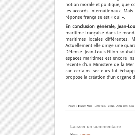
notion morale et politique, que co
les accords internationaux. Mais 
réponse française est « oui ».
En conclusion générale, Jean-Loui
maritime française dans le monde
maritimes locales différentes. 
Actuellement elle dirige une quar
Défense. Jean-Louis Fillon souhai
espaces maritimes est encore insu
récente d’un Ministère de la Mer (j
car certains secteurs lui échapp
propose la création d’un organe d
#Tags :
France
,
Mers - Littoraux - Côtes
,
Outre-mer
,
ZEE
Laisser un commentaire
Nom