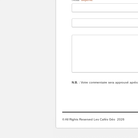
Required:
N.B. :
Votre commentaire sera approuvé après
© All Rights Reserved Les Cafés Géo 2026