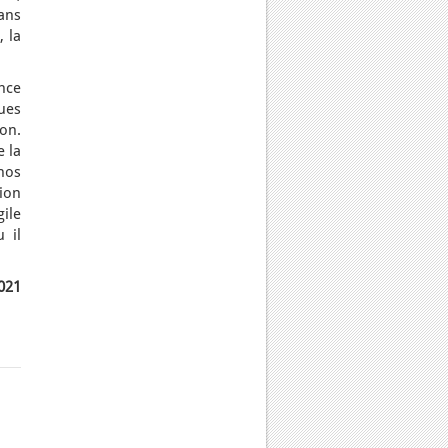
dans
, la
nce
ues
on.
e la
 nos
tion
gile
 il
2021