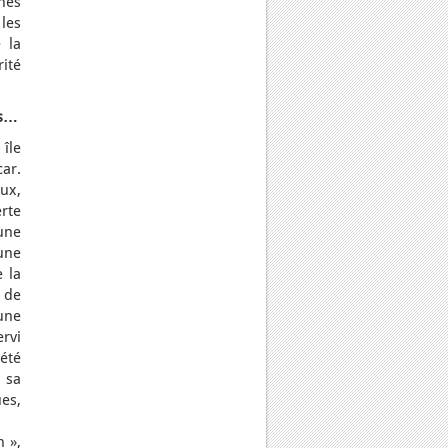
nes
 les
 la
rité
ns…
 île
ar.
ux,
erte
’une
une
e la
r de
une
ervi
 été
 sa
es,
 »,