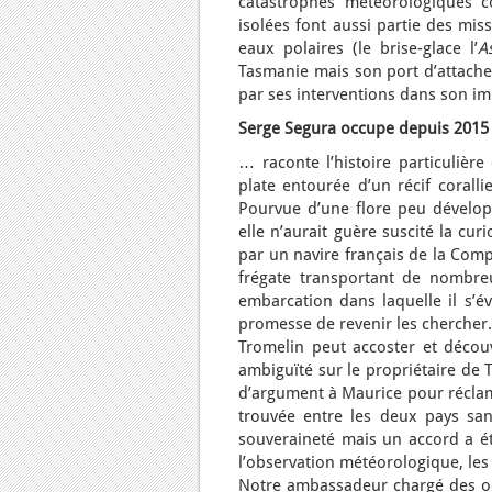
catastrophes météorologiques c
isolées font aussi partie des mis
eaux polaires (le brise-glace l’
A
Tasmanie mais son port d’attache 
par ses interventions dans son 
Serge Segura occupe depuis 2015
… raconte l’histoire particulière
plate entourée d’un récif corall
Pourvue d’une flore peu dévelop
elle n’aurait guère suscité la curi
par un navire français de la Comp
frégate transportant de nombreux
embarcation dans laquelle il s’év
promesse de revenir les chercher.
Tromelin peut accoster et découv
ambiguïté sur le propriétaire de T
d’argument à Maurice pour réclame
trouvée entre les deux pays sans
souveraineté mais un accord a ét
l’observation météorologique, le
Notre ambassadeur chargé des océ