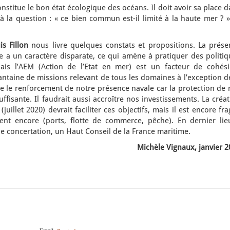
nstitue le bon état écologique des océans. Il doit avoir sa place 
à la question : « ce bien commun est-il limité à la haute mer ? »
s Fillon
nous livre quelques constats et propositions. La prése
 a un caractère disparate, ce qui amène à pratiquer des politiq
Mais l’AEM (Action de l’Etat en mer) est un facteur de cohési
antaine de missions relevant de tous les domaines à l’exception d
te le renforcement de notre présence navale car la protection de
ffisante. Il faudrait aussi accroître nos investissements. La créa
uillet 2020) devrait faciliter ces objectifs, mais il est encore fra
ent encore (ports, flotte de commerce, pêche). En dernier lieu
e concertation, un Haut Conseil de la France maritime.
Michèle Vignaux, janvier 