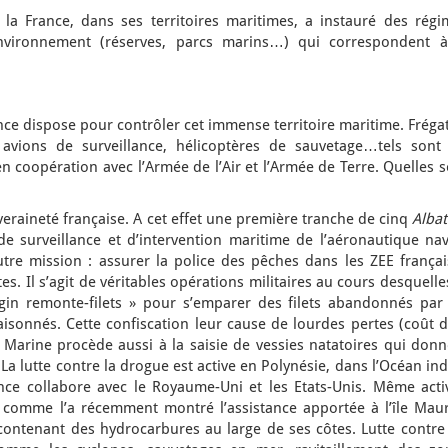
la France, dans ses territoires maritimes, a instauré des régi
Environnement (réserves, parcs marins…) qui correspondent à
e dispose pour contrôler cet immense territoire maritime. Frégat
, avions de surveillance, hélicoptères de sauvetage…tels sont 
 coopération avec l’Armée de l’Air et l’Armée de Terre. Quelles 
veraineté française. A cet effet une première tranche de cinq
Albat
surveillance et d’intervention maritime de l’aéronautique nav
utre mission : assurer la police des pêches dans les ZEE françai
s. Il s’agit de véritables opérations militaires au cours desquelle
gin remonte-filets » pour s’emparer des filets abandonnés par 
rraisonnés. Cette confiscation leur cause de lourdes pertes (coût 
La Marine procède aussi à la saisie de vessies natatoires qui don
. La lutte contre la drogue est active en Polynésie, dans l’Océan in
ance collabore avec le Royaume-Uni et les Etats-Unis. Même activ
n, comme l’a récemment montré l’assistance apportée à l’île Maur
contenant des hydrocarbures au large de ses côtes. Lutte contre 