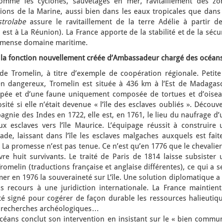
omme les cyclones, sauvetages en mer, ravitaillement des zo
sions de la Marine, aussi bien dans les eaux tropicales que dans
strolabe
assure le ravitaillement de la terre Adélie à partir de
est à La Réunion). La France apporte de la stabilité et de la sécu
immense domaine maritime.
 la fonction nouvellement créée d’Ambassadeur chargé des océa
 de Tromelin, à titre d’exemple de coopération régionale. Petite
ien dangereux, Tromelin est située à 436 km à l’Est de Madagasc
pée et d’une faune uniquement composée de tortues et d’oisea
osité si elle n’était devenue « l’île des esclaves oubliés ». Découv
agnie des Indes en 1722, elle est, en 1761, le lieu du naufrage d
 esclaves vers l’île Maurice. L’équipage réussit à construire 
ade, laissant dans l’île les esclaves malgaches auxquels est fait
 La promesse n’est pas tenue. Ce n’est qu’en 1776 que le chevalie
re huit survivants. Le traité de Paris de 1814 laisse subsister 
romelin (traductions française et anglaise différentes), ce qui a s
r en 1976 la souveraineté sur L’île. Une solution diplomatique a
 recours à une juridiction internationale. La France maintient
é signé pour cogérer de façon durable les ressources halieutiqu
s recherches archéologiques…
ans conclut son intervention en insistant sur le « bien commun