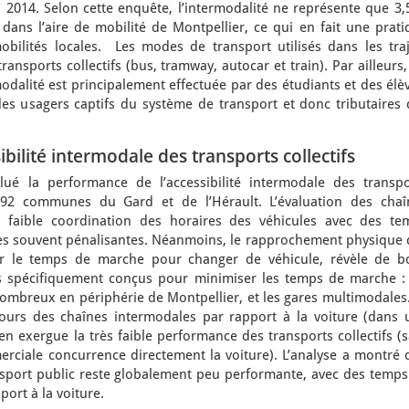
2014. Selon cette enquête, l’intermodalité ne représente que 3,
ans l’aire de mobilité de Montpellier, ce qui en fait une prati
bilités locales. Les modes de transport utilisés dans les traj
nsports collectifs (bus, tramway, autocar et train). Par ailleurs
modalité est principalement effectuée par des étudiants et des élè
es usagers captifs du système de transport et donc tributaires 
bilité intermodale des transports collectifs
alué la performance de l’accessibilité intermodale des transpo
 692 communes du Gard et de l’Hérault. L’évaluation des chaî
 faible coordination des horaires des véhicules avec des te
es souvent pénalisantes. Néanmoins, le rapprochement physique 
r le temps de marche pour changer de véhicule, révèle de b
s spécifiquement conçus pour minimiser les temps de marche : 
mbreux en périphérie de Montpellier, et les gares multimodales.
urs des chaînes intermodales par rapport à la voiture (dans 
en exergue la très faible performance des transports collectifs (
erciale concurrence directement la voiture). L’analyse a montré 
ansport public reste globalement peu performante, avec des temps
ort à la voiture.