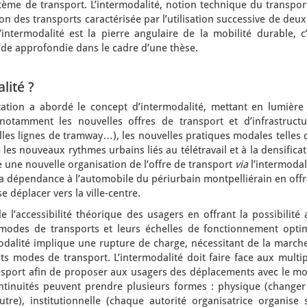
stème de transport. L’intermodalité, notion technique du transpor
n des transports caractérisée par l’utilisation successive de deu
intermodalité est la pierre angulaire de la mobilité durable, c’
tude approfondie dans le cadre d’une thèse.
lité ?
ation a abordé le concept d’intermodalité, mettant en lumière 
 notamment les nouvelles offres de transport et d’infrastructu
elles lignes de tramway…), les nouvelles pratiques modales telles
e les nouveaux rythmes urbains liés au télétravail et à la densifica
e une nouvelle organisation de l’offre de transport
via
l’intermodal
 la dépendance à l’automobile du périurbain montpelliérain en off
e déplacer vers la ville-centre.
le l’accessibilité théorique des usagers en offrant la possibilité
modes de transports et leurs échelles de fonctionnement optim
odalité implique une rupture de charge, nécessitant de la marche
ts modes de transport. L’intermodalité doit faire face aux multi
nsport afin de proposer aux usagers des déplacements avec le mo
ntinuités peuvent prendre plusieurs formes : physique (changer
re), institutionnelle (chaque autorité organisatrice organise 