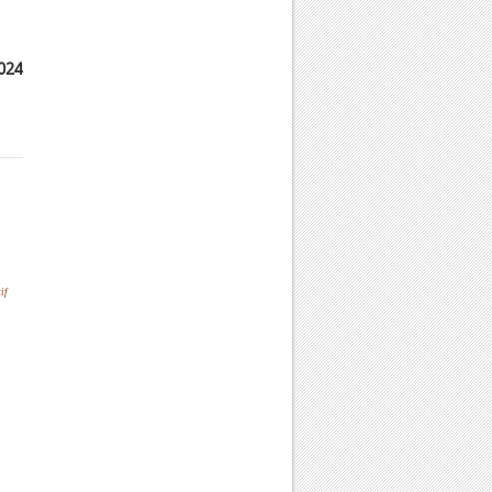
024
if