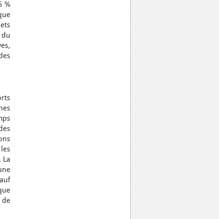
5 %
que
ets
, du
ves,
des
rts
nes
mps
des
ons
les
 La
une
sauf
que
 de