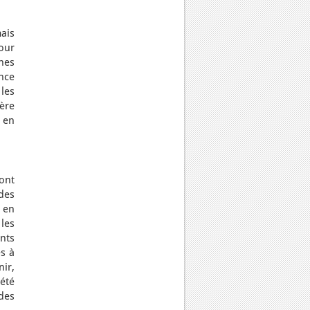
ais
our
ones
ance
les
ière
 en
ont
 des
e en
 les
nts
es à
nir,
été
des