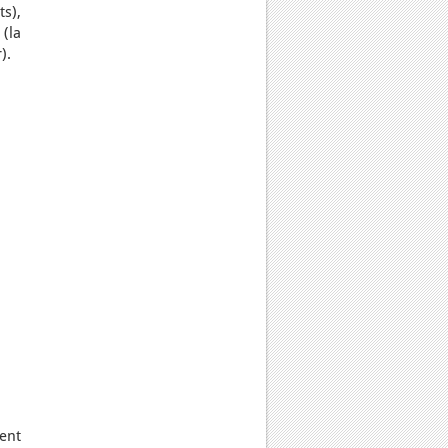
s),
(la
).
ment