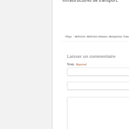
infrastructures de transport.
#Tags :
Mobilités
,
Mobilités urbaines
,
Montpellier
,
Trans
Laisser un commentaire
Nom
Required: