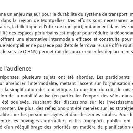
me un enjeu majeur pour la durabilité du système de transport, m
 dans la région de Montpellier. Des efforts sont nécessaires p
ires, la billettique et l’offre de transport, notamment dans les z
ibilité des espaces périurbains est majeur pour réduire la dépend
offrant une alternative intermodale efficace et construite pour 
que Montpellier ne possède pas d’étoile ferroviaire, une offre rout
u de service (CHNS) permettrait de concurrencer les déplacements
e l’audience
éponses, plusieurs sujets ont été abordés. Les participants 
r améliorer l’intermodalité, mettant l’accent sur l’organisation
et la simplification de la billettique. La question du coût de mis
tion de la mobilité active (en particulier l’emport des vélos dans
 été soulevée, suscitant des discussions sur les investisseme
rmonter. De plus, des réflexions ont été menées sur les stratégi
alité chez les personnes âgées et dans les zones rurales. Pour fi
entre les ouvrages autoroutiers et les transports publics ont 
é d’un rééquilibrage des priorités en matière de planification 