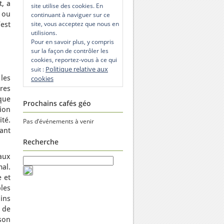
t, a
site utilise des cookies. En
x ou
continuant à naviguer sur ce
site, vous acceptez que nous en
est
utilisions.
Pour en savoir plus, y compris
sur la façon de contrôler les
cookies, reportez-vous à ce qui
Politique relative aux
suit :
les
cookies
res
 que
Prochains cafés géo
tion
ité.
Pas d’événements à venir
rant
Recherche
 aux
al.
 et
ples
ins
 de
son