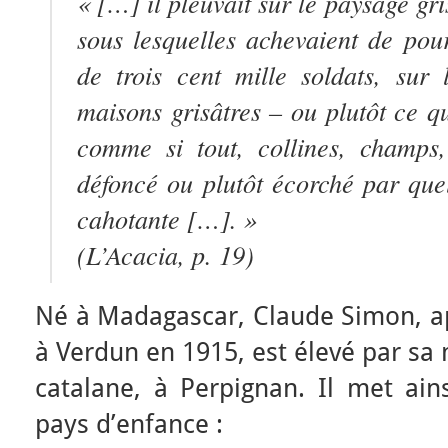
« […] il pleuvait sur le paysage gri
sous lesquelles achevaient de pour
de trois cent mille soldats, sur 
maisons grisâtres – ou plutôt ce qu’
comme si tout, collines, champs, 
défoncé ou plutôt écorché par que
cahotante […]. »
(
L’Acacia
, p. 19)
Né à Madagascar, Claude Simon, ap
à Verdun en 1915, est élevé par sa 
catalane, à Perpignan. Il met ain
pays d’enfance :