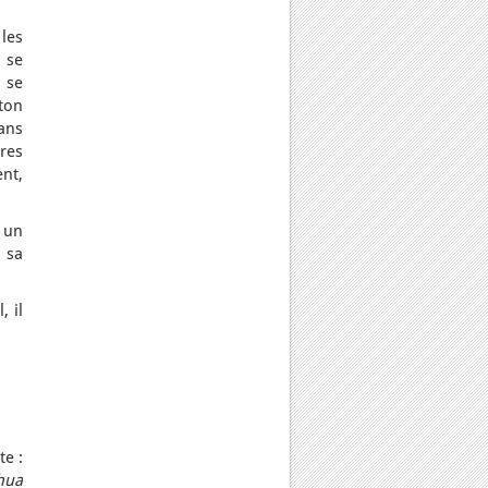
 les
 se
 se
ton
sans
res
ent,
 un
 sa
, il
te :
hua