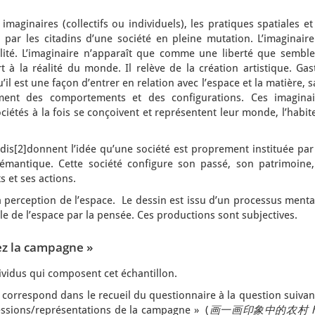
 imaginaires (collectifs ou individuels), les pratiques spatiales et
 par les citadins d’une société en pleine mutation. L’imaginaire
alité. L’imaginaire n’apparaît que comme une liberté que semble
 à la réalité du monde. Il relève de la création artistique. Gas
’il est une façon d’entrer en relation avec l’espace et la matière, 
ment des comportements et des configurations. Ces imaginai
ociétés à la fois se conçoivent et représentent leur monde, l’habit
dis[2]donnent l’idée qu’une société est proprement instituée par
sémantique. Cette société configure son passé, son patrimoine,
ts et ses actions.
a perception de l’espace. Le dessin est issu d’un processus mental
e de l’espace par la pensée. Ces productions sont subjectives.
tez la campagne »
vidus qui composent cet échantillon.
 correspond dans le recueil du questionnaire à la question suivan
essions/représentations de la campagne » (
画一画印象中的农村