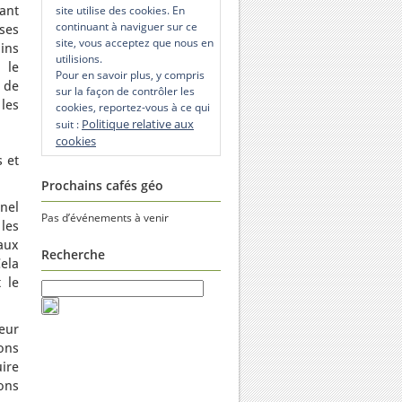
ant
site utilise des cookies. En
continuant à naviguer sur ce
ses
site, vous acceptez que nous en
dins
utilisions.
 le
Pour en savoir plus, y compris
l de
sur la façon de contrôler les
les
cookies, reportez-vous à ce qui
Politique relative aux
suit :
cookies
 et
Prochains cafés géo
nel
Pas d’événements à venir
les
aux
Recherche
Cela
 le
eur
ons
ire
ons