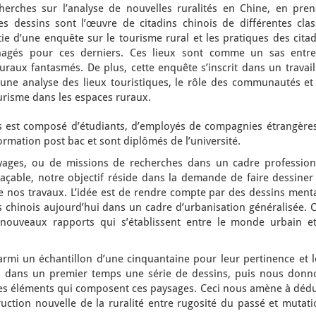
herches sur l’analyse de nouvelles ruralités en Chine, en pren
s dessins sont l’œuvre de citadins chinois de différentes clas
rtie d’une enquête sur le tourisme rural et les pratiques des cita
nagés pour ces derniers. Ces lieux sont comme un sas entre
uraux fantasmés. De plus, cette enquête s’inscrit dans un travai
une analyse des lieux touristiques, le rôle des communautés et 
risme dans les espaces ruraux.
és est composé d’étudiants, d’employés de compagnies étrangères
ormation post bac et sont diplômés de l’université.
oyages, ou de missions de recherches dans un cadre profession
çable, notre objectif réside dans la demande de faire dessiner 
de nos travaux. L’idée est de rendre compte par des dessins ment
s chinois aujourd’hui dans un cadre d’urbanisation généralisée. 
nouveaux rapports qui s’établissent entre le monde urbain et
rmi un échantillon d’une cinquantaine pour leur pertinence et l
s dans un premier temps une série de dessins, puis nous donn
es éléments qui composent ces paysages. Ceci nous amène à dédu
uction nouvelle de la ruralité entre rugosité du passé et mutati