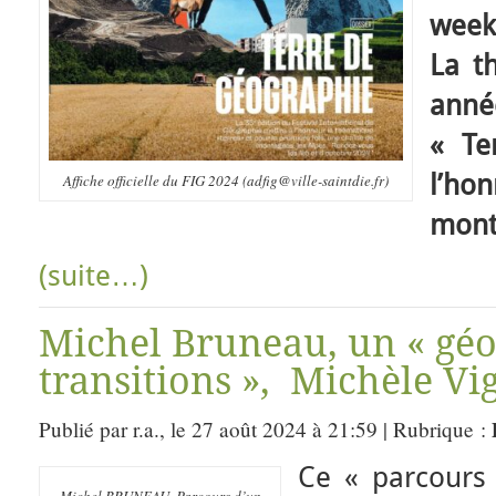
week
La t
anné
« Te
l’ho
Affiche officielle du FIG 2024 (adfig@ville-saintdie.fr)
mont
(suite…)
Michel Bruneau, un « gé
transitions », Michèle Vi
Publié par r.a., le 27 août 2024 à 21:59 | Rubrique :
Ce « parcours 