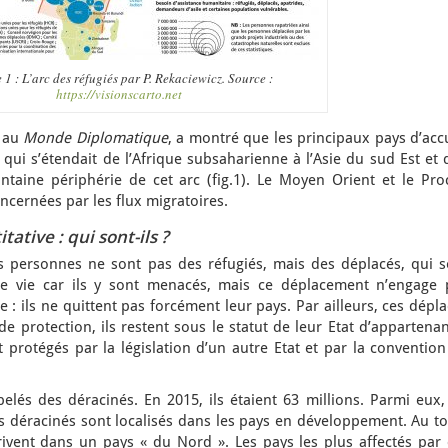
 1 : L’arc des réfugiés par P. Rekaciewicz. Source :
https://visionscarto.net
e au
Monde
Diplomatique
, a montré que les principaux pays d’acc
 qui s’étendait de l’Afrique subsaharienne à l’Asie du sud Est et
ntaine périphérie de cet arc (fig.1). Le Moyen Orient et le Pro
oncernées par les flux migratoires.
ative : qui sont-ils ?
 personnes ne sont pas des réfugiés, mais des déplacés, qui s
 de vie car ils y sont menacés, mais ce déplacement n’engage 
 : ils ne quittent pas forcément leur pays. Par ailleurs, ces dépl
de protection, ils restent sous le statut de leur Etat d’appartena
protégés par la législation d’un autre Etat et par la convention
lés des déracinés. En 2015, ils étaient 63 millions. Parmi eux,
es déracinés sont localisés dans les pays en développement. Au to
vent dans un pays « du Nord ». Les pays les plus affectés par 