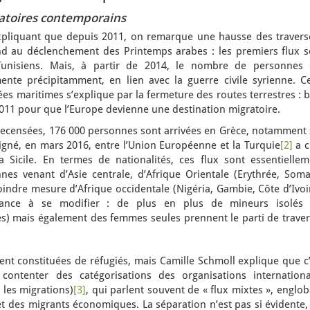
ratoires contemporains
pliquant que depuis 2011, on remarque une hausse des travers
d au déclenchement des Printemps arabes : les premiers flux s
Tunisiens. Mais, à partir de 2014, le nombre de personnes 
nte précipitamment, en lien avec la guerre civile syrienne. Ce
es maritimes s’explique par la fermeture des routes terrestres : 
 2011 pour que l’Europe devienne une destination migratoire.
 recensées, 176 000 personnes sont arrivées en Grèce, notamment 
 signé, en mars 2016, entre l’Union Européenne et la Turquie
[2]
a c
 Sicile. En termes de nationalités, ces flux sont essentiellem
nes venant d’Asie centrale, d’Afrique Orientale (Erythrée, Somal
ndre mesure d’Afrique occidentale (Nigéria, Gambie, Côte d’Ivoir
ance à se modifier : de plus en plus de mineurs isolés (
s) mais également des femmes seules prennent le parti de traver
nt constituées de réfugiés, mais Camille Schmoll explique que c’
ntenter des catégorisations des organisations internationa
 les migrations)
[3]
, qui parlent souvent de « flux mixtes », englo
et des migrants économiques. La séparation n’est pas si évidente,