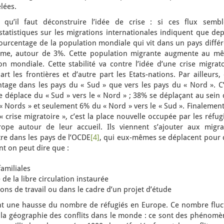
lées.
qu’il faut déconstruire l’idée de crise : si ces flux sembl
statistiques sur les migrations internationales indiquent que de
pourcentage de la population mondiale qui vit dans un pays diffé
même, autour de 3%. Cette population migrante augmente au m
n mondiale. Cette stabilité va contre l’idée d’une crise migrato
rt les frontières et d’autre part les Etats-nations. Par ailleurs,
age dans les pays du « Sud » que vers les pays du « Nord ». C’
 déplace du « Sud » vers le « Nord » ; 38% se déplaçant au sein 
« Nords » et seulement 6% du « Nord » vers le « Sud ». Finalement
 crise migratoire », c’est la place nouvelle occupée par les réfug
pe autour de leur accueil. Ils viennent s’ajouter aux migra
re dans les pays de l’OCDE
[4]
, qui eux-mêmes se déplacent pour 
t on peut dire que :
amiliales
de la libre circulation instaurée
ons de travail ou dans le cadre d’un projet d’étude
ent une hausse du nombre de réfugiés en Europe. Ce nombre fluc
la géographie des conflits dans le monde : ce sont des phénomè