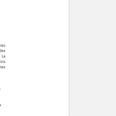
eau
 des
 La
fois
tes
n
s