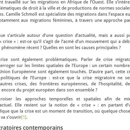
travaillé sur les migrations en Afrique de l’Ouest. Elle s’intér
matiques de droit à la ville et de productions de normes sociale
es. Camille Schmoll est spécialiste des migrations dans l’espace e
notamment aux migrations féminines, à travers une approche par
e s’articule autour d’une question d’actualité, mais a aussi p
 « crise » : est-ce qu’il s’agit de l’acmé d’un mouvement qui a dé
 phénomène récent ? Quelles en sont les causes principales ?
crise sont également problématiques. Parler de crise migrato
terroger sur les limites spatiales de l’Europe : un certain nombr
’Union Européenne sont également touchés. D’autre part, cette cr
politiques de l’Europe : est-ce que la crise migratoire ne ser
utres crises, des frontières européennes, de l’hospitalité, de
u encore du projet européen dans son ensemble ?
roiser les approches temporelles et spatiales afin de mi
ctuel. Elle revient sur la notion de « crise » : en partant d’
lique que la crise est un moment de transition, où quelque chose
 va s’ouvrir
[1]
.
migratoires contemporains