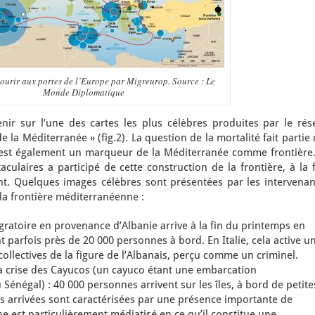
ourir aux portes de l’Europe par Migreurop. Source : Le
Monde Diplomatique
ir sur l’une des cartes les plus célèbres produites par le rés
 la Méditerranée » (fig.2). La question de la mortalité fait partie
c’est également un marqueur de la Méditerranée comme frontière.
culaires a participé de cette construction de la frontière, à la 
t. Quelques images célèbres sont présentées par les intervenan
 la frontière méditerranéenne :
ratoire en provenance d’Albanie arrive à la fin du printemps en
t parfois près de 20 000 personnes à bord. En Italie, cela active u
llectives de la figure de l’Albanais, perçu comme un criminel.
 la crise des Cayucos (un cayuco étant une embarcation
 Sénégal) : 40 000 personnes arrivent sur les îles, à bord de petite
 arrivées sont caractérisées par une présence importante de
 est particulièrement médiatisé en ce qu’il constitue une