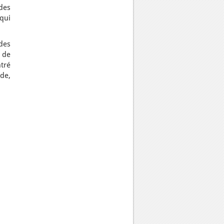
des
qui
 des
 de
ntré
de,