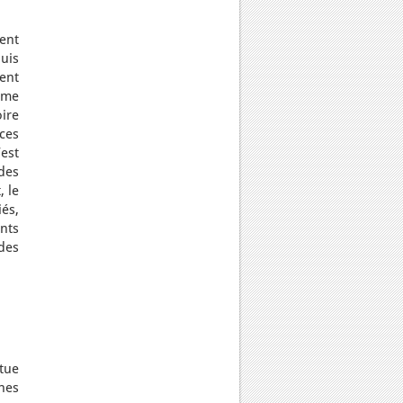
ent
puis
rent
ême
ire
 ces
est
des
, le
iés,
nts
des
tue
nes