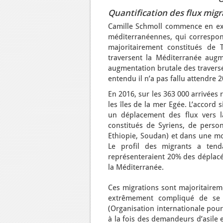
Quantification des flux mig
Camille Schmoll commence en ex
méditerranéennes, qui correspon
majoritairement constitués de 
traversent la Méditerranée augme
augmentation brutale des traversé
entendu il n’a pas fallu attendre
En 2016, sur les 363 000 arrivées
les îles de la mer Egée. L’accord
un déplacement des flux vers la
constitués de Syriens, de person
Ethiopie, Soudan) et dans une moi
Le profil des migrants a tend
représenteraient 20% des déplacé
la Méditerranée.
Ces migrations sont majoritaireme
extrêmement compliqué de se co
(Organisation internationale pour
à la fois des demandeurs d’asile 