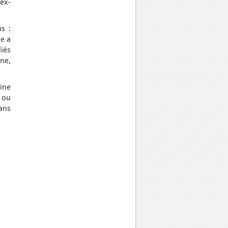
ex-
s :
e a
iés
ine,
ine
n ou
dans