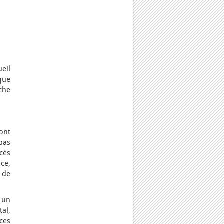
ueil
 que
che
ont
pas
acés
nce,
 de
 un
tal,
ces