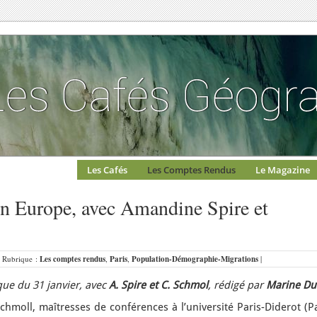
Les Cafés
Les Comptes Rendus
Le Magazine
en Europe, avec Amandine Spire et
| Rubrique :
Les comptes rendus
,
Paris
,
Population-Démographie-Migrations
|
e du 31 janvier, avec
A. Spire et C. Schmol
, rédigé par
Marine Du
hmoll, maîtresses de conférences à l’université Paris-Diderot (P