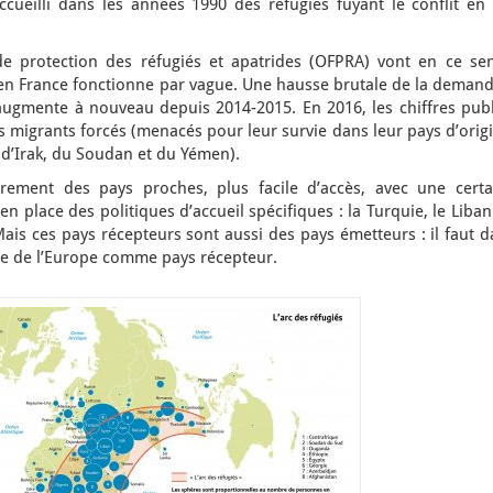
ccueilli dans les années 1990 des réfugiés fuyant le conflit en 
s de protection des réfugiés et apatrides (OFPRA) vont en ce sen
 en France fonctionne par vague. Une hausse brutale de la demand
augmente à nouveau depuis 2014-2015. En 2016, les chiffres publ
 migrants forcés (menacés pour leur survie dans leur pays d’orig
 d’Irak, du Soudan et du Yémen).
airement des pays proches, plus facile d’accès, avec une certa
en place des politiques d’accueil spécifiques : la Turquie, le Liba
 Mais ces pays récepteurs sont aussi des pays émetteurs : il faut 
ance de l’Europe comme pays récepteur.