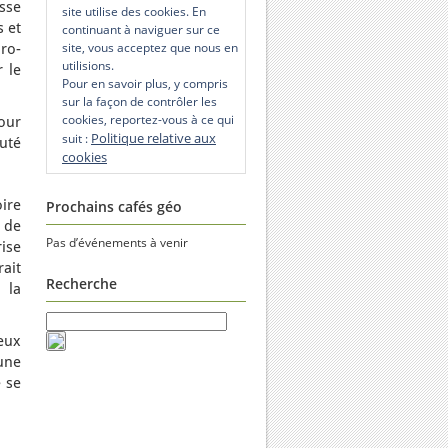
esse
site utilise des cookies. En
s et
continuant à naviguer sur ce
site, vous acceptez que nous en
uro-
utilisions.
 le
Pour en savoir plus, y compris
sur la façon de contrôler les
cookies, reportez-vous à ce qui
our
Politique relative aux
suit :
buté
cookies
ire
Prochains cafés géo
e de
Pas d’événements à venir
ise
ait
Recherche
 la
eux
une
 se