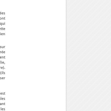
ées
ont
qui
tte
bien
sur
rée
ent
ie,
e).
ils
ser
est
les
bant
 les