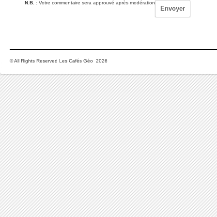
N.B. :
Votre commentaire sera approuvé après modération
© All Rights Reserved Les Cafés Géo 2026