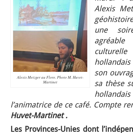
Alexis Me
géohistoir
une soir
agréable
culturel
hollandais
son ouvrag
Alexis Metzger au Flore. Photo M. Huvet-
sa thèse su
Martinet
hollandai
l’animatrice de ce café. Compte re
Huvet-Martinet .
Les Provinces-Unies dont l’indépe