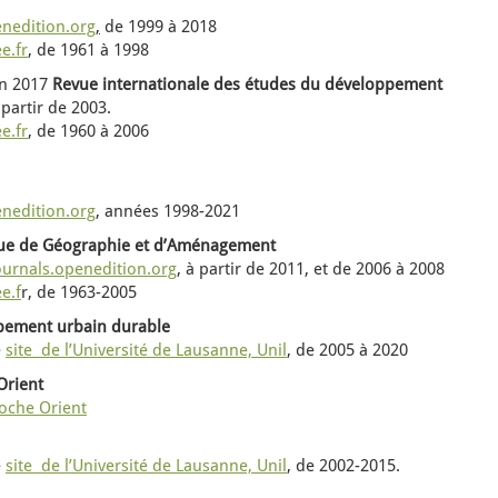
enedition.org
,
de
1999 à 2018
e.fr
,
de
1961 à 1998
n 2017
Revue internationale des études du développement
 partir de
2003.
e.fr
,
de
1960 à 2006
enedition.org
, années 1998-2021
vue de Géographie et d’Aménagement
ournals.openedition.org
,
à partir de
2011, et de 2006 à 2008
e.f
r,
de
1963-2005
ppement urbain durable
e
site de l’Université de Lausanne, Unil
,
de
2005 à 2020
Orient
Proche Orient
e
site de l’Université de Lausanne, Unil
,
de
2002-2015.