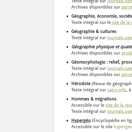
Texte intégral sur
journals.op
Archives
disponibles
sur
perse
Géographie, économie, sociét
Texte intégral sur le
site de la
Géographie & cultures
Texte intégral sur
journals.op
Géographie physique et quate
Archives disponibles sur
erudi
Géomorphologie : relief, pro
Texte intégral sur
journals.op
Archives
disponibles
sur
perse
Hérodote
(Revue de géographi
Texte intégral sur
cairn.info
, à
Hommes & migrations
Accessible
sur le
site de la re
Texte intégral sur
journals.op
Hypergéo
(Encyclopédie en li
Accessible sur le site
hypergeo