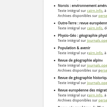
Norois
: environnement amén
Texte intégral sur
cairn.info
,
à
Archives
disponibles
sur
perse
Outre-Terre : r
evue européenn
Texte intégral s
ur
cairn.info
,
d
Physio-Géo
: géographie phys
Texte intégral sur
journals.op
Population & avenir
Texte intégral sur
c
airn.info
,
à
Revue de
gé
ographie alpin
e
Texte intégral sur
journals.op
Archives
disponibles
sur p
erse
Revue de géographie historiq
Texte intégral sur
journals.op
Revue européenne des migrati
Texte intégral sur c
airn.info,
à
Archives
disponibles
sur
perse