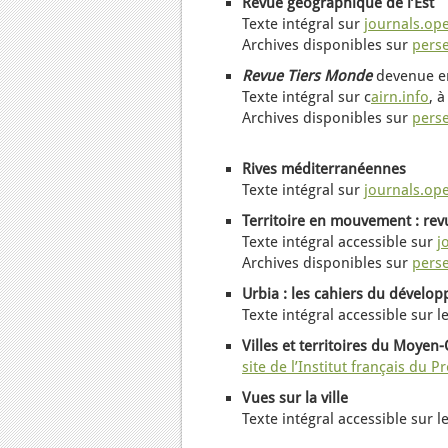
R
evue géographique de l’Est
Texte intégral sur
journals.op
Archives
disponibles
sur
perse
Revue Tiers Monde
devenue e
Texte intégral sur c
airn.info
,
à
A
rchives
disponibles sur
perse
Rives méditerranéennes
Texte intégral sur
journals.op
Territoire en mouvement
: re
Texte intégral accessible sur
j
Archives
disponibles
sur
perse
Urbia : les cahiers du dévelo
Texte intégral accessible sur l
Villes et territoires du Moyen-
site de l’Institut français du 
Vues sur la ville
Texte intégral accessible sur l