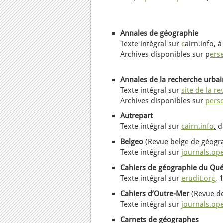
Annales de géographie
Texte intégral sur
c
airn.info
, 
Archives disponibles sur p
erse
Annales de la recherche urbai
Texte intégral sur
site de la re
Archives disponibles sur
perse
Autrepart
Texte intégral sur
cairn.info
,
de
Belgeo
(Revue belge de géogr
Texte intégral sur
journals.op
Cahiers de géographie du Qu
Texte intégral sur
erudit.org
,
1
Cahiers d’Outre-Mer
(Revue de
Texte intégral sur
journals.op
Carnets de géographes