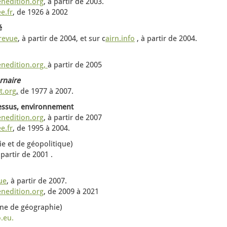
enedition.org
, à partir de 2003.
e.fr
,
de
1926 à 2002
é
 revue
, à partir de 2004,
et sur c
airn.info
, à partir de 2004.
enedition.org,
à partir de 2005
rnaire
t.org
,
de 1977 à 2007.
cessus, environnement
enedition.org
, à partir de 2007
e.fr
, de 1995 à 2004.
e et de géopolitique)
 partir de 2001 .
vue
, à partir de 2007.
enedition.org
,
de
2009 à 2021
gne de géographie)
.eu.