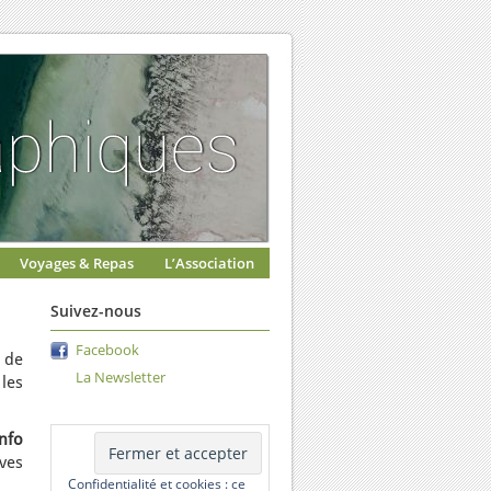
Voyages & Repas
L’Association
Suivez-nous
Facebook
s de
La Newsletter
 les
nfo
ives
Confidentialité et cookies : ce