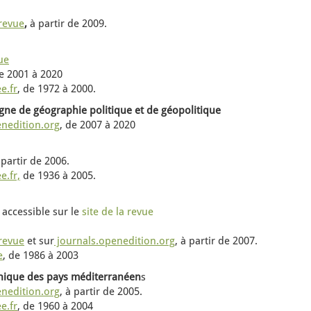
 revue
,
à partir de 2009.
vue
e
2001 à 2020
e.fr
,
de
1972 à 2000.
igne de géographie politique et de géopolitique
enedition.org
,
de
2007 à 2020
 partir de
2006.
e.fr,
de
1936 à 2005.
 accessible sur le
site de la revue
 revue
et sur
journals.openedition.org
,
à partir de
2007.
e
,
de
1986 à 2003
hique des pays méditerranéen
s
enedition.org
,
à partir de
2005.
e.fr
,
de
1960 à 2004