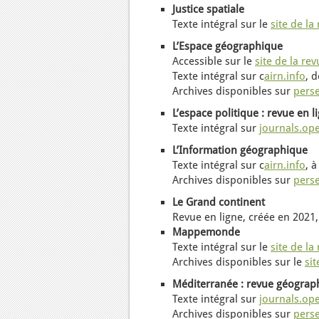
Justice spatiale
Texte intégral sur le
site de la
L’Espace géographique
Accessible
sur le
site de la re
Texte intégral sur c
airn.info
,
d
Archives
disponibles
sur
perse
L’espace politique : r
evue en l
Texte intégral sur
journals.op
L’Information géographique
Texte intégral sur c
airn.info
,
à
Archives
disponibles
sur
perse
Le Grand continent
Revue en ligne, créée en 2021,
Mappemonde
Texte intégral sur le
site de la
Archives
disponibles
sur le
sit
Méditerranée
: revue géograp
Texte intégral sur
journals.op
Archives
disponibles
sur
perse