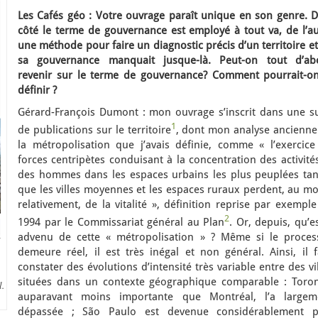
Les Cafés géo : Votre ouvrage paraît unique en son genre. D
côté le terme de gouvernance est employé à tout va, de l’au
une méthode pour faire un diagnostic précis d’un territoire e
sa gouvernance manquait jusque-là. Peut-on tout d’ab
revenir sur le terme de gouvernance? Comment pourrait-on
définir ?
Gérard-François Dumont : mon ouvrage s’inscrit dans une su
1
de publications sur le territoire
, dont mon analyse ancienne
la métropolisation que j’avais définie, comme « l’exercice
forces centripètes conduisant à la concentration des activité
des hommes dans les espaces urbains les plus peuplées tan
que les villes moyennes et les espaces ruraux perdent, au mo
relativement, de la vitalité », définition reprise par exempl
2
1994 par le Commissariat général au Plan
. Or, depuis, qu’es
advenu de cette « métropolisation » ? Même si le proces
demeure réel, il est très inégal et non général. Ainsi, il f
constater des évolutions d’intensité très variable entre des vi
situées dans un contexte géographique comparable : Toron
.
auparavant moins importante que Montréal, l’a largem
dépassée ; São Paulo est devenue considérablement p