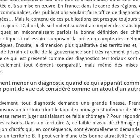
ptée et à sa mise en œuvre. En France, dans le cadre des régions,
communalités, des publications voulant faire office de diagnosti
nées… Mais le contenu de ces publications est presque toujours t
s majeurs. D’abord, ils se limitent souvent à compiler des statisti
bliques en méconnaissant parfois la bonne définition des chiff
s critique si nécessaire supposant la prise en compte des métho
tiques. Ensuite, la dimension plus qualitative des territoires et,
de terrain et celle de la gouvernance sont très rarement prises
 de ce qui est présenté comme des diagnostics territoriaux sont 
seulement tout élément comparatif, mais même des mises
é.
aiment mener un diagnostic quand ce qui apparaît comm
n point de vue est considéré comme un atout d’un autr
tivement, tout diagnostic demande une grande finesse. Pren
osons un territoire dont le taux de chômage est inférieur de 50 
cessairement juger satisfaisant ce faible chômage ? Pour répondr
 les raisons. Dans un territoire A, ce faible niveau de chômage 
tion d’actifs qui, en conséquence, sont éventuellement demande
ns un territoire B, il peut venir d’une très bonne attractivité qui 