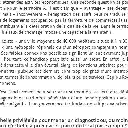
ou attirer des activités économiques. Une seconde question se po
 ? Pour le territoire A, il est clair que – avantage – ses dépen
 mais – inconvénient – l’émigration des actifs peut se traduire 
 de logements occupés ou par la fermeture de commerces laiss
ribuant à la détérioration de la qualité de la vie. Dans le territ
 faible taux de chômage impose une capacité à la maintenir.
 existe – une ville moyenne de 40 000 habitants située à 1 h 30
V, d’une métropole régionale ou d’un aéroport comptant un nom
s. Ses faibles connexions possibles signifient un enclavement ju
ourtant, ce handicap peut être aussi un atout. En effet, le f
 dans cette ville d’un éventail élargi de fonctions urbaines pour
ironnants, puisque ces derniers sont trop éloignés d’une métrop
s en termes de consommation, de loisirs ou de services. Gap ou R
énomène.
’est l’enclavement peut se trouver surmonté si ce territoire dép
diagnostic de territoires bénéficiant d’une bonne position dans 
ler négatif si leur gouvernance territoriale ne sait pas valoriser
échelle privilégiée pour mener un diagnostic ou, du moin
x d’échelle à privilégier : partir du local par exemple?