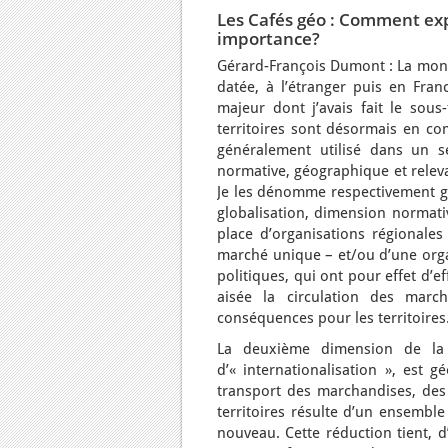
Les Cafés géo : Comment exp
importance?
Gérard-François Dumont : La monté
datée, à l’étranger puis en Fra
majeur dont j’avais fait le sous
territoires sont désormais en co
généralement utilisé dans un se
normative, géographique et relev
Je les dénomme respectivement glo
globalisation, dimension normativ
place d’organisations régionale
marché unique – et/ou d’une orga
politiques, qui ont pour effet d’e
aisée la circulation des marc
conséquences pour les territoires
La deuxième dimension de la m
d’« internationalisation », est 
transport des marchandises, des
territoires résulte d’un ensembl
nouveau. Cette réduction tient, d