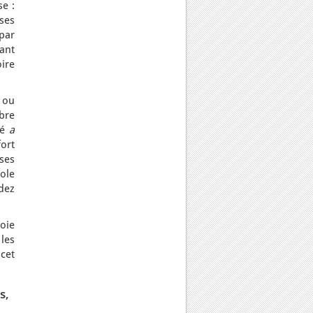
se :
ses
par
ant
oire
 ou
bre
gé
a
ort
 ses
ole
odez
loie
les
 cet
s,