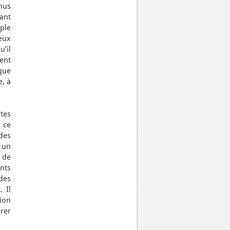
nus
ant
ple
eux
u’il
ent
que
e, à
ntes
, ce
des
r un
 de
nts
 des
 Il
ion
rer