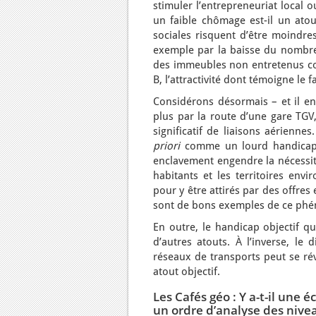
stimuler l’entrepreneuriat local 
un faible chômage est-il un atout
sociales risquent d’être moindres
exemple par la baisse du nombre
des immeubles non entretenus cont
B, l’attractivité dont témoigne le
Considérons désormais – et il en
plus par la route d’une gare TG
significatif de liaisons aérienne
priori
comme un lourd handicap. P
enclavement engendre la nécessité
habitants et les territoires env
pour y être attirés par des offre
sont de bons exemples de ce ph
En outre, le handicap objectif qu
d’autres atouts. À l’inverse, le 
réseaux de transports peut se révé
atout objectif.
Les Cafés géo : Y a-t-il une 
un ordre d’analyse des niveau