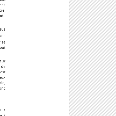
des
tre,
nde
ssus
dans
ise
eut
sur
e de
est
aux
le,
onc
uis
e à