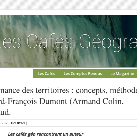
Les Cafés
Les Comptes Rendus
Le Magazine
nance des territoires : concepts, méthod
ard-François Dumont (Armand Colin,
aud.
brique :
Des livres
|
Les cafés géo rencontrent un auteur