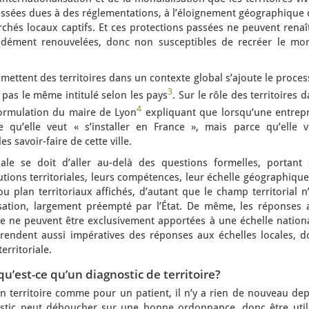
assées dues à des réglementations, à l’éloignement géographique 
rchés locaux captifs. Et ces protections passées ne peuvent renaî
dément renouvelées, donc non susceptibles de recréer le mo
 mettent des territoires dans un contexte global s’ajoute le proce
3
 pas le même intitulé selon les pays
. Sur le rôle des territoires 
4
formulation du maire de Lyon
expliquant que lorsqu’une entrepr
e qu’elle veut « s’installer en France », mais parce qu’elle v
es savoir-faire de cette ville.
riale se doit d’aller au-delà des questions formelles, portant 
tutions territoriales, leurs compétences, leur échelle géographiqu
plan territoriaux affichés, d’autant que le champ territorial n’
sation, largement préempté par l’État. De même, les réponses 
 ne peuvent être exclusivement apportées à une échelle nationa
s rendent aussi impératives des réponses aux échelles locales, d
erritoriale.
qu’est-ce qu’un diagnostic de territoire?
 territoire comme pour un patient, il n’y a rien de nouveau dep
stic peut déboucher sur une bonne ordonnance, donc être util