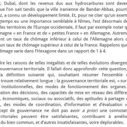
 ; Dubaï, dont les revenus dus aux hydrocarbures sont deve
e l’on sait tandis que la ville iranienne de Bandar-Abbas, pourt
z, a connu un développement limité. Et, pour ne citer qu’un exem
ngtemps eu une importance semblable à Nîmes, l’est désormais d
les territoires de l’Europe occidentale, il faut par exemple noter q
emagne » en France et de « petites France » en Allemagne. Autrem
s ont un taux de chômage inférieur à celui de l’Allemagne alors 
t un taux de chômage supérieur à celui de la France. Rappelons qu
chômage varie dans l’Hexagone dans un rapport de 1 à 4.
e les raisons de telles inégalités et de telles évolutions diverge
ouvernance territoriale. Il fallait donc approfondir cette question
 définition suivante qui, souhaitant résumer l’ensemble 
 trouve relativement longue : la gouvernance territoriale est, « su
es institutionnelles, des modes de fonctionnement des organes
ation des décisions, des capacités de mise en réseau des différe
es, économiques, sociaux ou associatifs, des aptitudes à partager
, des modes de coordination, d’information et d’évaluation ».
ncept de gouvernance ne doit pas avoir
a priori
une connotat
ritoriales peuvent être satisfaisantes, contribuant à amélio
fit du bien commun, et d’autres insatisfaisantes, voire déplorables.