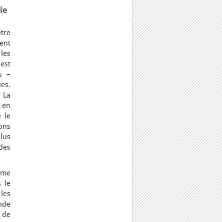
le
être
ent
 les
est
s –
ues.
. La
 en
 le
ons
plus
des
rme
 le
les
nde
 de