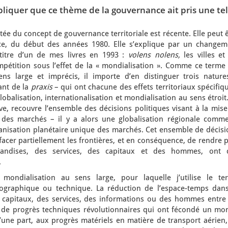
liquer que ce thème de la gouvernance ait pris une tel
e du concept de gouvernance territoriale est récente. Elle peut 
nce, du début des années 1980. Elle s’explique par un changem
-titre d’un de mes livres en 1993 :
volens nolens,
les villes et
mpétition sous l’effet de la « mondialisation ». Comme ce terme 
ns large et imprécis, il importe d’en distinguer trois nature
ant de la
praxis
– qui ont chacune des effets territoriaux spécifiq
balisation, internationalisation et mondialisation au sens étroit
e, recouvre l’ensemble des décisions politiques visant à la mise
s des marchés – il y a alors une globalisation régionale comme
nisation planétaire unique des marchés. Cet ensemble de décisi
ffacer partiellement les frontières, et en conséquence, de rendre 
handises, des services, des capitaux et des hommes, ont 
.
ondialisation au sens large, pour laquelle j’utilise le te
géographique ou technique. La réduction de l’espace-temps dans
 capitaux, des services, des informations ou des hommes entre 
e de progrès techniques révolutionnaires qui ont fécondé un mo
’une part, aux progrès matériels en matière de transport aérien,