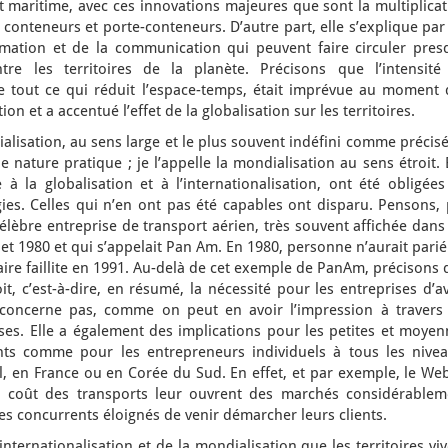
rt maritime, avec ces innovations majeures que sont la multiplica
s conteneurs et porte-conteneurs. D’autre part, elle s’explique par
rmation et de la communication qui peuvent faire circuler pres
tre les territoires de la planète. Précisons que l’intensité
-dire tout ce qui réduit l’espace-temps, était imprévue au moment
on et a accentué l’effet de la globalisation sur les territoires.
alisation, au sens large et le plus souvent indéfini comme précisé
 nature pratique ; je l’appelle la mondialisation au sens étroit. 
e à la globalisation et à l’internationalisation, ont été obligée
ies. Celles qui n’en ont pas été capables ont disparu. Pensons, 
célèbre entreprise de transport aérien, très souvent affichée dans
et 1980 et qui s’appelait Pan Am. En 1980, personne n’aurait pari
 faire faillite en 1991. Au-delà de cet exemple de PanAm, précisons
it, c’est-à-dire, en résumé, la nécessité pour les entreprises d’a
 concerne pas, comme on peut en avoir l’impression à travers 
ses. Elle a également des implications pour les petites et moyen
ts comme pour les entrepreneurs individuels à tous les nivea
l, en France ou en Corée du Sud. En effet, et par exemple, le We
du coût des transports leur ouvrent des marchés considérablem
es concurrents éloignés de venir démarcher leurs clients.
l’internationalisation et de la mondialisation que les territoires vi