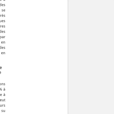
 des
c se
rès
ques
res
des
 par
 en
des
 en
e
e
ons
% à
e à
peut
urs
a su