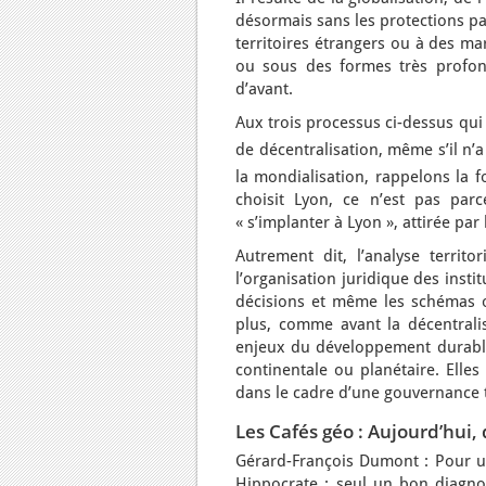
désormais sans les protections p
territoires étrangers ou à des ma
ou sous des formes très profon
d’avant.
Aux trois processus ci-dessus qui
de décentralisation, même s’il n’a
la mondialisation, rappelons la 
choisit Lyon, ce n’est pas parc
« s’implanter à Lyon », attirée par l
Autrement dit, l’analyse territo
l’organisation juridique des insti
décisions et même les schémas ou 
plus, comme avant la décentrali
enjeux du développement durable
continentale ou planétaire. Elle
dans le cadre d’une gouvernance t
Les Cafés géo : Aujourd’hui, 
Gérard-François Dumont : Pour un
Hippocrate ; seul un bon diagno