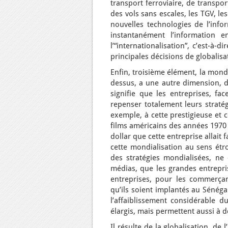
transport ferroviaire, de transpo
des vols sans escales, les TGV, le
nouvelles technologies de l’info
instantanément l’information en
l’“internationalisation”, c’est-à
principales décisions de globalisati
Enfin, troisième élément, la mondi
dessus, a une autre dimension, de
signifie que les entreprises, fac
repenser totalement leurs stratég
exemple, à cette prestigieuse et 
films américains des années 1970 
dollar que cette entreprise allait
cette mondialisation au sens étro
des stratégies mondialisées, ne
médias, que les grandes entrepri
entreprises, pour les commerçan
qu’ils soient implantés au Sénéga
l’affaiblissement considérable 
élargis, mais permettent aussi à d
Il résulte de la globalisation, de 