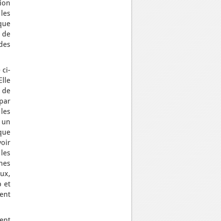
tion
 les
que
 de
 des
 ci-
Elle
s de
par
 les
é un
 que
voir
les
nes
ux,
b et
ent
vent