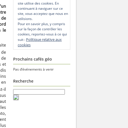
site utilise des cookies. En
’un
continuant à naviguer sur ce
tre
site, vous acceptez que nous en
t de
utilisions.
Pour en savoir plus, y compris
ord
sur la façon de contrôler les
 le
cookies, reportez-vous à ce qui
Politique relative aux
suit :
cookies
ite
 de
 de
Prochains cafés géo
s et
Pas d’événements à venir
dis
ins
Recherche
e en
t-il
sus
aut
lles
to,
ent
lus