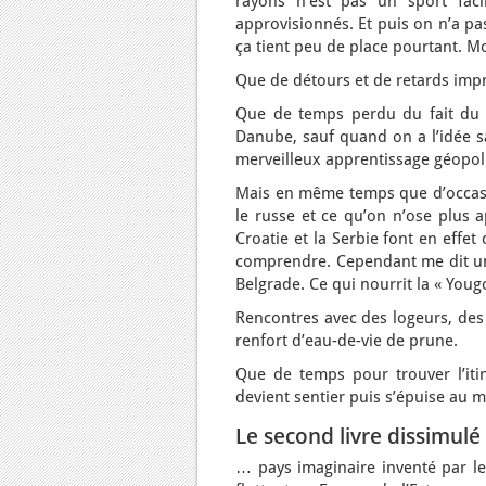
rayons n’est pas un sport fac
approvisionnés. Et puis on n’a pa
ça tient peu de place pourtant. Mon
Que de détours et de retards impr
Que de temps perdu du fait du t
Danube, sauf quand on a l’idée sa
merveilleux apprentissage géopoli
Mais en même temps que d’occasio
le russe et ce qu’on n’ose plus a
Croatie et la Serbie font en effe
comprendre. Cependant me dit un 
Belgrade. Ce qui nourrit la « Yougo
Rencontres avec des logeurs, des 
renfort d’eau-de-vie de prune.
Que de temps pour trouver l’iti
devient sentier puis s’épuise au m
Le second livre dissimulé 
… pays imaginaire inventé par le 