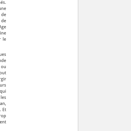
és.
 une
 de
 de
Age
mine
 le
ues
nde
 ou
Tout
rgir
eurs
 qui
les
an,
 Et
rop
sent