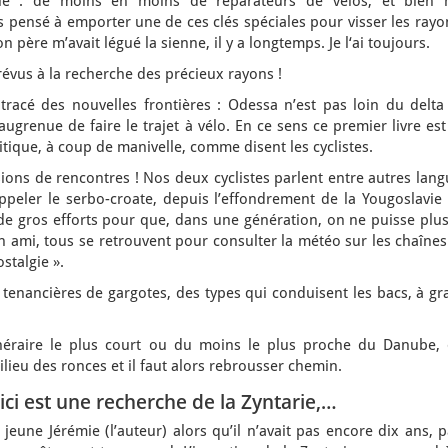
ile : de moins en moins de réparateurs de vélos, et bien 
s pensé à emporter une de ces clés spéciales pour visser les rayo
 père m’avait légué la sienne, il y a longtemps. Je l‘ai toujours.
évus à la recherche des précieux rayons !
racé des nouvelles frontières : Odessa n’est pas loin du delta
ugrenue de faire le trajet à vélo. En ce sens ce premier livre es
tique, à coup de manivelle, comme disent les cyclistes.
ns de rencontres ! Nos deux cyclistes parlent entre autres lang
ppeler le serbo-croate, depuis l’effondrement de la Yougoslavie 
t de gros efforts pour que, dans une génération, on ne puisse plu
ami, tous se retrouvent pour consulter la météo sur les chaînes
stalgie ».
tenancières de gargotes, des types qui conduisent les bacs, à gr
néraire le plus court ou du moins le plus proche du Danube, 
ilieu des ronces et il faut alors rebrousser chemin.
ici est une recherche de la Zyntarie
,…
jeune Jérémie (l’auteur) alors qu’il n’avait pas encore dix ans, 