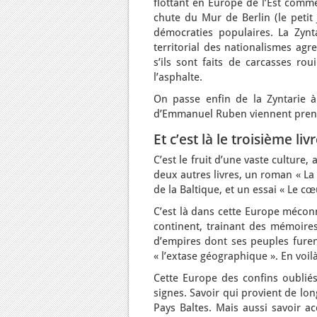
flottant en Europe de l’Est comme
chute du Mur de Berlin (le petit
démocraties populaires. La Zynta
territorial des nationalismes ag
s’ils sont faits de carcasses rou
l’asphalte.
On passe enfin de la Zyntarie à
d’Emmanuel Ruben viennent prend
Et c’est là le troisième livr
C’est le fruit d’une vaste cultur
deux autres livres, un roman « La 
de la Baltique, et un essai « Le cœ
C’est là dans cette Europe mécon
continent, trainant des mémoires 
d’empires dont ses peuples furen
« l’extase géographique ». En voil
Cette Europe des confins oubliés
signes. Savoir qui provient de lo
Pays Baltes. Mais aussi savoir ac