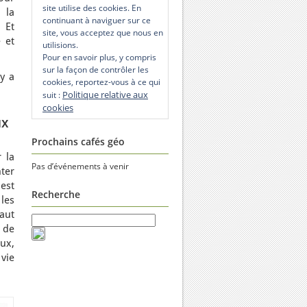
site utilise des cookies. En
 la
continuant à naviguer sur ce
 Et
site, vous acceptez que nous en
 et
utilisions.
Pour en savoir plus, y compris
sur la façon de contrôler les
 y a
cookies, reportez-vous à ce qui
Politique relative aux
suit :
cookies
ux
Prochains cafés géo
 la
Pas d’événements à venir
ter
 est
Recherche
les
faut
 de
ux,
 vie