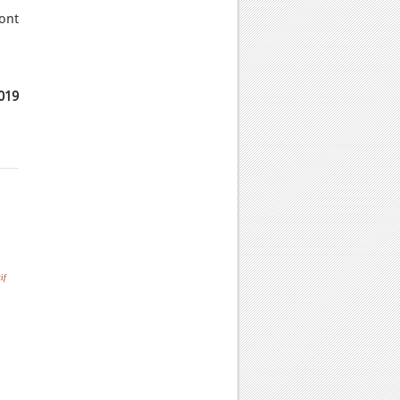
ont
2019
if