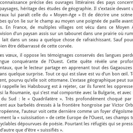
connaissance précise des ouvrages littéraires des pays concern
 paysages, héritage des études de géographie. Il s’extasie devant
raux lui paraît celle du « Moyen-Age » Et de décrire une scène
bes qu’on lie sur le champ au moyen une poignée de paille avant
s. En France, de multiples villages ont vécu dans ce Moyen 
la vision d’un paysan assis sur un tabouret dans une prairie où ru
n lait dans un seau a quelque chose de rafraichissant. Sauf pour
ien être débarrassé de cette corvée.
es vœux, il oppose les témoignages conservés des langues perd
angue conquérante de l’Ouest. Cette quête révèle une profo
entaux, que le lecteur partage en apprenant tout des Gagaouzes
ans quelque surprise. Tout ce qui est slave est vu d’un bon œil. 
ent, pourvu qu’elle soit ottomane. L’extase géographique peut su
i rappelle les Habsbourg est à rejeter, car ils furent les oppress
ssi la Roumanie, qui s’est mal comportée avec la Bulgarie, et avec
a du Sud : le « Quadrilatère ». Très profondément choqué par 
ent aux barbelés dressés à la frontière hongroise par Victor Orb
ropéenne, l’auteur voit cette dernière comme un foyer d’égoïsme.
t la « suissisation » de cette Europe de l’Ouest, ses champs t
yclables dépourvues de poésie. Pourtant les réfugiés qui se pres
’autre que d’être « suissifiés ».