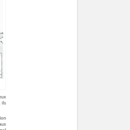
eux
 ils
sion
aux