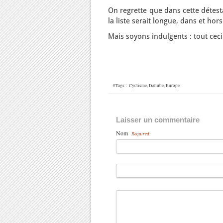
On regrette que dans cette détes
la liste serait longue, dans et hor
Mais soyons indulgents : tout ceci
#Tags :
Cyclisme
,
Danube
,
Europe
Laisser un commentaire
Nom
Required: