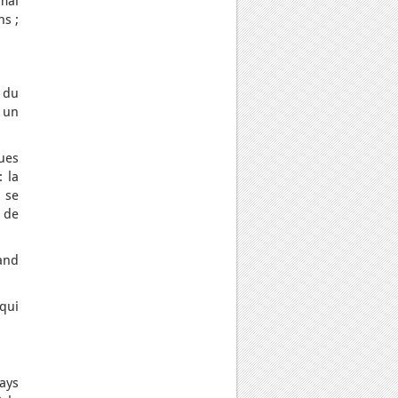
mal
ns ;
 du
t un
ues
: la
s se
 de
and
qui
pays