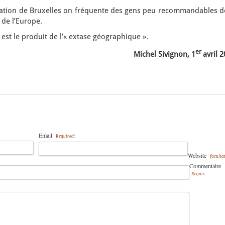
tation de Bruxelles on fréquente des gens peu recommandables d
s de l’Europe.
 est le produit de l’« extase géographique ».
er
Michel Sivignon, 1
avril 
Email
Required:
Website
facultat
Commentaire
Requis: