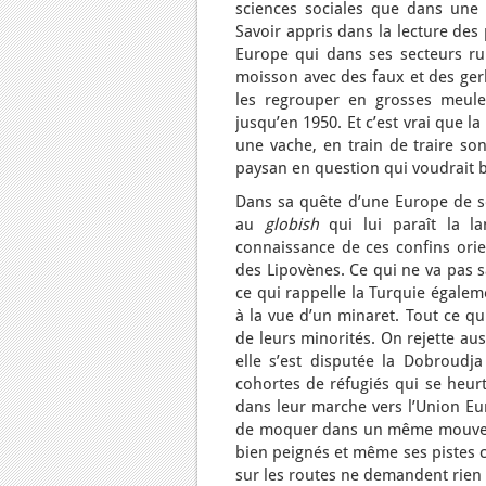
sciences sociales que dans une 
Savoir appris dans la lecture des
Europe qui dans ses secteurs ru
moisson avec des faux et des ger
les regrouper en grosses meule
jusqu’en 1950. Et c’est vrai que 
une vache, en train de traire so
paysan en question qui voudrait b
Dans sa quête d’une Europe de s
au
globish
qui lui paraît la l
connaissance de ces confins ori
des Lipovènes. Ce qui ne va pas s
ce qui rappelle la Turquie égalem
à la vue d’un minaret. Tout ce qu
de leurs minorités. On rejette au
elle s’est disputée la Dobroudj
cohortes de réfugiés qui se heurt
dans leur marche vers l’Union Eu
de moquer dans un même mouvemen
bien peignés et même ses pistes c
sur les routes ne demandent rien d