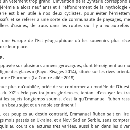
 un vêtement trop grand. L’invention de la Zyntarie correspond à
 Jérémie a alors neuf ans) et à l’effondrement de la mythologie 
rie est bien utile à nos deux cyclistes, pour éviter l’émiettem
ressifs et se référer à une sorte de communauté de paysages, m
illées d’usines, de trous dans les routes où il y a eu autrefois
 une Europe de l’Est géographique où les souvenirs plus réce
re leur place.
e.
e, appuyée sur plusieurs années gyrovagues, dont témoignent au m
ligne des glaces » (Payot-Rivages 2014), située sur les rives orient
ur de l’Europe » (La Contre-allée 2018).
nue plus qu’oubliée, priée de se conformer au modèle de l’Ouest
du XX° siècle pas toujours glorieuses, tentant d’essuyer les tra
t les sujets longtemps soumis, c’est là qu’Emmanuel Ruben ress
à un beau sujet et un noble sentiment !
, ces peuples au destin contrarié, Emmanuel Ruben sait en lire 
ngs mois passés en Ukraine, et à Novi Sad en Serbie, sans compter
quis au cours de lectures très variées, aussi bien dans les dive