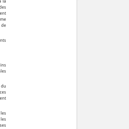
 la
des
ent
ême
 de
nts
oins
ales
 du
ces
ent
les
 les
rses