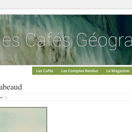
Les Cafés
Les Comptes Rendus
Le Magazine
Tabeaud
e : |