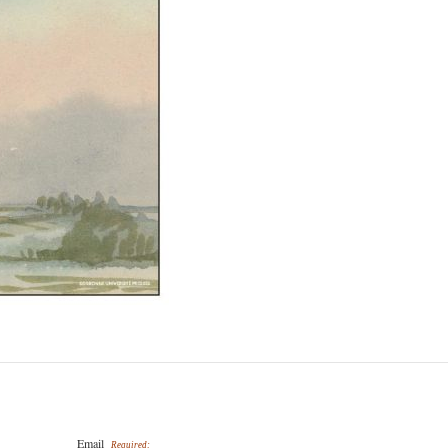
Email
Required: