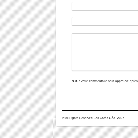
N.B. :
Votre commentaire sera approuvé après
© All Rights Reserved Les Cafés Géo 2026