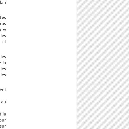
lan
Les
ras
5 %
 les
 et
les
 la
les
les
ent
 au
t la
pour
 sur