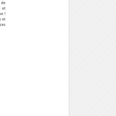
 de
 et
ne !
 et
ces