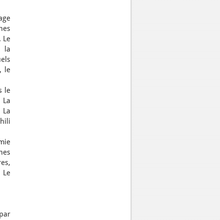
age
nes
. Le
 la
els
, le
 le
 La
 La
ili
mie
nes
es,
. Le
par