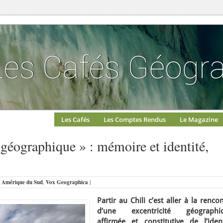
Les Cafés
Les Comptes Rendus
Le Magazine
e géographique » : mémoire et identité,
:
Amérique du Sud
,
Vox Geographica
|
Partir au Chili c’est aller à la renco
d’une excentricité géographi
affirmée et constitutive de l’ident