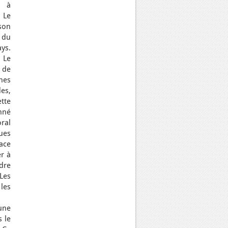
é à
 Le
son
 du
ys.
. Le
 de
nes
des,
ette
nné
oral
ues
pace
er à
dre
 Les
les
une
 le