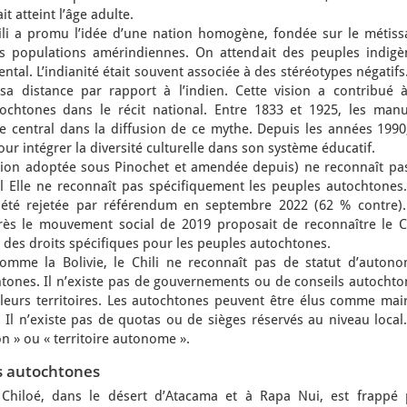
it atteint l’âge adulte.
ili a promu l’idée d’une nation homogène, fondée sur le métiss
es populations amérindiennes. On attendait des peuples indigè
ental. L’indianité était souvent associée à des stéréotypes négatifs
 sa distance par rapport à l’indien. Cette vision a contribué à
ochtones dans le récit national. Entre 1833 et 1925, les manu
le central dans la diffusion de ce mythe. Depuis les années 1990
ur intégrer la diversité culturelle dans son système éducatif.
tution adoptée sous Pinochet et amendée depuis) ne reconnaît pas
l Elle ne reconnaît pas spécifiquement les peuples autochtones.
 été rejetée par référendum en septembre 2022 (62 % contre).
rès le mouvement social de 2019 proposait de reconnaître le Ch
des droits spécifiques pour les peuples autochtones.
omme la Bolivie, le Chili ne reconnaît pas de statut d’autono
htones. Il n’existe pas de gouvernements ou de conseils autochto
 leurs territoires. Les autochtones peuvent être élus comme mair
 Il n’existe pas de quotas ou de sièges réservés au niveau local
on » ou « territoire autonome ».
s autochtones
Chiloé, dans le désert d’Atacama et à Rapa Nui, est frappé 