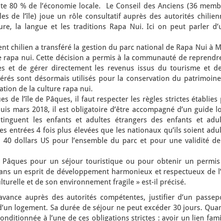
nte 80 % de l’économie locale. Le Conseil des Anciens (36 memb
les de l’île) joue un rôle consultatif auprès des autorités chilie
ure, la langue et les traditions Rapa Nui. Ici on peut parler d’
 chilien a transféré la gestion du parc national de Rapa Nui à M
 rapa nui. Cette décision a permis à la communauté de reprendre
es et de gérer directement les revenus issus du tourisme et de
nérés sont désormais utilisés pour la conservation du patrimoine
tion de la culture rapa nui.
es de l’île de Pâques, il faut respecter les règles strictes établies
 mars 2018, il est obligatoire d’être accompagné d’un guide lo
istinguent les enfants et adultes étrangers des enfants et adul
es entrées 4 fois plus élevées que les nationaux qu’ils soient adu
 40 dollars US pour l’ensemble du parc et pour une validité de
de Pâques pour un séjour touristique ou pour obtenir un permis
 dans un esprit de développement harmonieux et respectueux de l’
lturelle et de son environnement fragile » est-il précisé.
l’avance auprès des autorités compétentes, justifier d’un passep
et d’un logement. Sa durée de séjour ne peut excéder 30 jours. Qua
 conditionnée à l’une de ces obligations strictes : avoir un lien fami