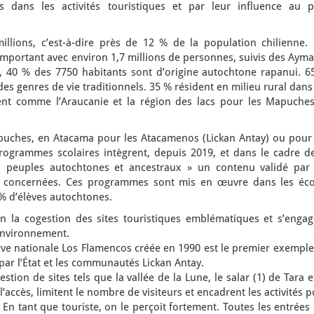
s dans les activités touristiques et par leur influence au p
illions, c’est-à-dire près de 12 % de la population chilienne. 
mportant avec environ 1,7 millions de personnes, suivis des Ayma
, 40 % des 7750 habitants sont d’origine autochtone rapanui. 6
 des genres de vie traditionnels. 35 % résident en milieu rural dans
nt comme l’Araucanie et la région des lacs pour les Mapuches
puches, en Atacama pour les Atacamenos (Lickan Antay) ou pour 
programmes scolaires intègrent, depuis 2019, et dans le cadre de
s peuples autochtones et ancestraux » un contenu validé par 
 concernées. Ces programmes sont mis en œuvre dans les éco
% d’élèves autochtones.
n la cogestion des sites touristiques emblématiques et s’engag
’environnement.
rve nationale Los Flamencos créée en 1990 est le premier exemple
par l’État et les communautés Lickan Antay.
estion de sites tels que la vallée de la Lune, le salar (1) de Tara e
l’accès, limitent le nombre de visiteurs et encadrent les activités 
e. En tant que touriste, on le perçoit fortement. Toutes les entrées