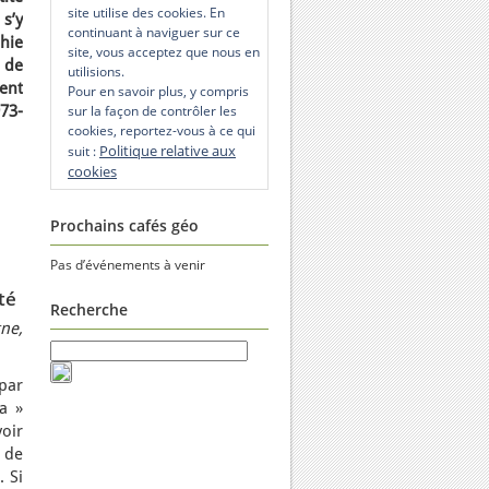
site utilise des cookies. En
s’y
continuant à naviguer sur ce
hie
site, vous acceptez que nous en
 de
utilisions.
ent
Pour en savoir plus, y compris
73-
sur la façon de contrôler les
cookies, reportez-vous à ce qui
Politique relative aux
suit :
cookies
Prochains cafés géo
Pas d’événements à venir
té
Recherche
gne,
 par
a »
voir
 de
 Si