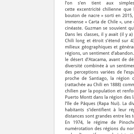
l’on s’en tient aux simpl
cette excentricité chilienne que
bouton de nacre » sorti en 2015, 
immense « Carta de Chile », une 
cinéaste. Guzman se souvient qu’à
Dans les classes, il y avait (il y 
Chili long et étroit s’étend sur
milieux géographiques et généran
régions, un sentiment d’abandon. 
le désert d’Atacama, avant de déc
diversité combinée à un sentimen
des perceptions variées de l’espa
proche de Santiago, la région de
(rattachée au Chili en 1888) comme
chilien par la population et renfo
Puerto Montt dans la région des l
l’île de Pâques (Rapa Nui). La di
habitants s’identifient à leur r
distances sont grandes entre les te
En 1974, le régime de Pinoch
numérotation des régions du nord 