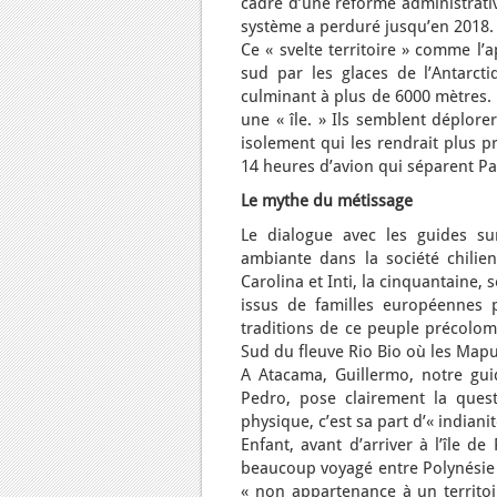
cadre d’une réforme administrative
système a perduré jusqu’en 2018.
Ce « svelte territoire » comme l’
sud par les glaces de l’Antarct
culminant à plus de 6000 mètres. 
une « île. » Ils semblent déplorer
isolement qui les rendrait plus p
14 heures d’avion qui séparent Par
Le mythe du métissage
Le dialogue avec les guides sur
ambiante dans la société chilien
Carolina et Inti, la cinquantaine,
issus de familles européennes 
traditions de ce peuple précolomb
Sud du fleuve Rio Bio où les Mapu
A Atacama, Guillermo, notre gui
Pedro, pose clairement la quest
physique, c’est sa part d’« indianit
Enfant, avant d’arriver à l’île d
beaucoup voyagé entre Polynésie f
« non appartenance à un territoir