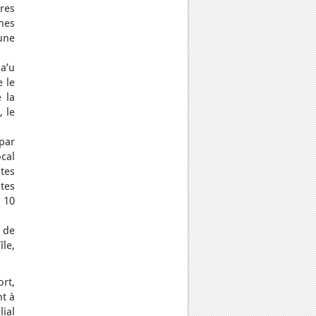
res
nnes
une
a’u
 le
 la
, le
 par
cal
tes
ltes
 10
 de
île,
ort,
nt à
lial