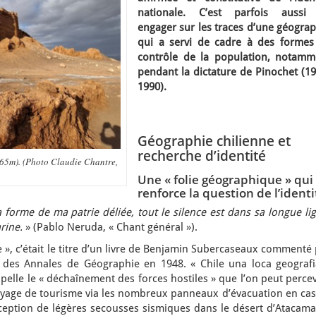
nationale. C’est parfois aussi 
engager sur les traces d’une géograp
qui a servi de cadre à des formes
contrôle de la population, notamm
pendant la dictature de Pinochet (19
1990).
Géographie chilienne et
recherche d’identité
265m). (Photo Claudie Chantre,
Une « folie géographique » qui
renforce la question de l’identi
 forme de ma patrie déliée, tout le silence est dans sa longue li
arine.
» (Pablo Neruda, « Chant général »).
e », c’était le titre d’un livre de Benjamin Subercaseaux commenté
 des Annales de Géographie en 1948. « Chile una loca geografi
elle le « déchaînement des forces hostiles » que l’on peut perce
yage de tourisme via les nombreux panneaux d’évacuation en cas
eption de légères secousses sismiques dans le désert d’Atacama.