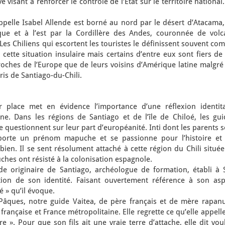
 visant à renforcer le contrôle de l’État sur le territoire national
appelle Isabel Allende est borné au nord par le désert d’Atacama
ique et à l’est par la Cordillère des Andes, couronnée de volc
Les Chiliens qui escortent les touristes le définissent souvent c
 cette situation insulaire mais certains d’entre eux sont fiers de
roches de l’Europe que de leurs voisins d’Amérique latine malgré
is de Santiago-du-Chili.
 place met en évidence l’importance d’une réflexion identita
ne. Dans les régions de Santiago et de l’île de Chiloé, les gui
 se questionnent sur leur part d’européanité. Inti dont les parents 
porte un prénom mapuche et se passionne pour l’histoire et 
ien. Il se sent résolument attaché à cette région du Chili situé
ches ont résisté à la colonisation espagnole.
de originaire de Santiago, archéologue de formation, établi à 
ion de son identité. Faisant ouvertement référence à son asp
é » qu’il évoque.
e Pâques, notre guide Vaitea, de père français et de mère rapanu
rançaise et France métropolitaine. Elle regrette ce qu’elle appell
e ». Pour que son fils ait une vraie terre d’attache, elle dit vou