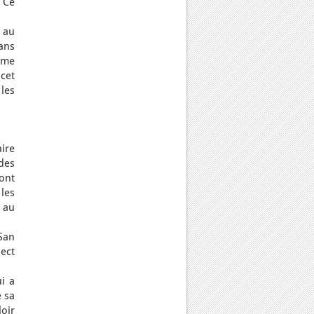
. Ce
, au
ans
omme
 cet
 les
ire
des
sont
les
e au
San
ect
i a
e sa
loir