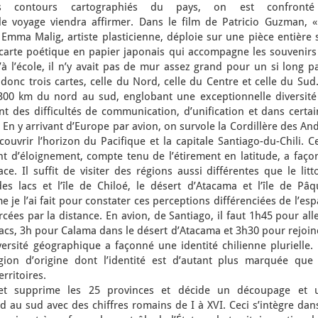
es contours cartographiés du pays, on est confront
 le voyage viendra affirmer. Dans le film de Patricio Guzman, «
Emma Malig, artiste plasticienne, déploie sur une pièce entière 
carte poétique en papier japonais qui accompagne les souvenirs
 l’école, il n’y avait pas de mur assez grand pour un si long pa
a) donc trois cartes, celle du Nord, celle du Centre et celle du Sud
 4300 km du nord au sud, englobant une exceptionnelle diversité
t des difficultés de communication, d’unification et dans certai
En y arrivant d’Europe par avion, on survole la Cordillère des An
ouvrir l’horizon du Pacifique et la capitale Santiago-du-Chili. C
t d’éloignement, compte tenu de l’étirement en latitude, a faço
ce. Il suffit de visiter des régions aussi différentes que le litt
s lacs et l’île de Chiloé, le désert d’Atacama et l’île de Pâq
 je l’ai fait pour constater ces perceptions différenciées de l’es
rcées par la distance. En avion, de Santiago, il faut 1h45 pour all
acs, 3h pour Calama dans le désert d’Atacama et 3h30 pour rejoin
versité géographique a façonné une identité chilienne plurielle.
égion d’origine dont l’identité est d’autant plus marquée que 
rritoires.
et supprime les 25 provinces et décide un découpage et 
au sud avec des chiffres romains de I à XVI. Ceci s’intègre dans