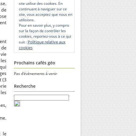
sse.
site utilise des cookies. En
continuant à naviguer sur ce
 de
site, vous acceptez que nous en
pose
utilisions.
ment
Pour en savoir plus, y compris
sur la façon de contrôler les
cookies, reportez-vous à ce qui
ent
Politique relative aux
suit :
cookies
i de
vie
 les
Prochains cafés géo
 qui
ages
Pas d’événements à venir
t (3
Recherche
orie
les
hes,
me.
 le