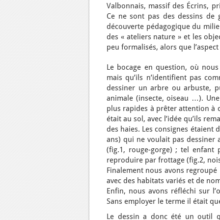
Valbonnais, massif des Écrins, pr
Ce ne sont pas des dessins de g
découverte pédagogique du milieu.
des « ateliers nature » et les ob
peu formalisés, alors que l’aspect 
Le bocage en question, où nous
mais qu’ils n’identifient pas com
dessiner un arbre ou arbuste, pu
animale (insecte, oiseau …). Une f
plus rapides à prêter attention à 
était au sol, avec l’idée qu’ils r
des haies. Les consignes étaient de
ans) qui ne voulait pas dessiner a
(fig.1, rouge-gorge) ; tel enfant
reproduire par frottage (fig.2, noi
Finalement nous avons regroupé no
avec des habitats variés et de no
Enfin, nous avons réfléchi sur l’
Sans employer le terme il était q
Le dessin a donc été un outil 