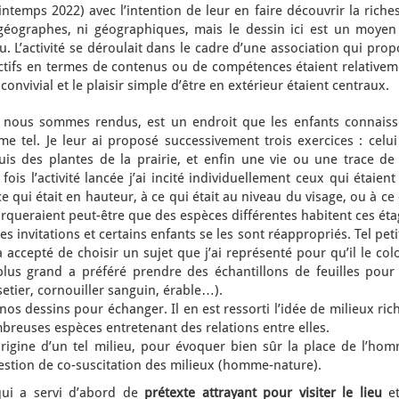
intemps 2022) avec l’intention de leur en faire découvrir la riche
éographes, ni géographiques, mais le dessin ici est un moyen
 L’activité se déroulait dans le cadre d’une association qui pro
jectifs en termes de contenus ou de compétences étaient relative
convivial et le plaisir simple d’être en extérieur étaient centraux.
 nous sommes rendus, est un endroit que les enfants connaiss
me tel. Je leur ai proposé successivement trois exercices : celu
is des plantes de la prairie, et enfin une vie ou une trace de 
ois l’activité lancée j’ai incité individuellement ceux qui étaient
ce qui était en hauteur, à ce qui était au niveau du visage, ou à ce
emarqueraient peut-être que des espèces différentes habitent ces ét
s invitations et certains enfants se les sont réappropriés. Tel peti
 accepté de choisir un sujet que j’ai représenté pour qu’il le col
 plus grand a préféré prendre des échantillons de feuilles pour 
setier, cornouiller sanguin, érable…).
s dessins pour échanger. Il en est ressorti l’idée de milieux ric
mbreuses espèces entretenant des relations entre elles.
origine d’un tel milieu, pour évoquer bien sûr la place de l’hom
uestion de co-suscitation des milieux (homme-nature).
qui a servi d’abord de
prétexte attrayant pour visiter le lieu
et