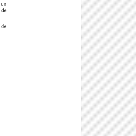
i un
 de
 de