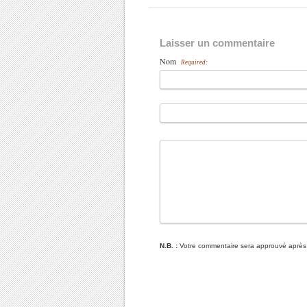
Laisser un commentaire
Nom
Required:
N.B. :
Votre commentaire sera approuvé après