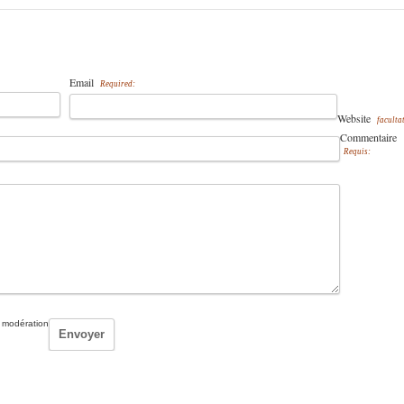
Email
Required:
Website
facultat
Commentaire
Requis:
 modération