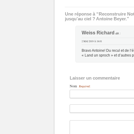
Une réponse à “Reconstruire Not
jusqu’au ciel ? Antoine Beyer.”
Weiss Richard
dit :
2 MAI 2019 À 18:01
Bravo Antoine! Du recul et de l’é
« Land un sproch » et d’autres p
Laisser un commentaire
Nom
Required: