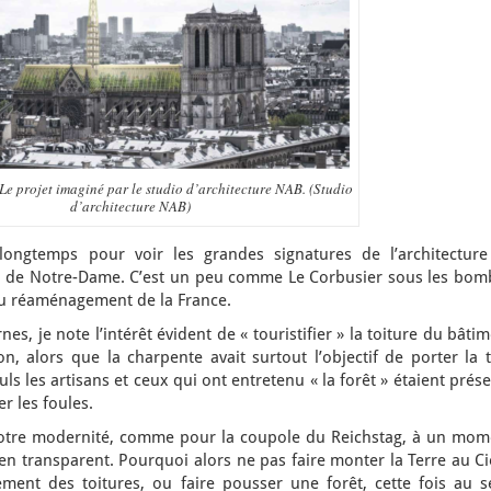
e projet imaginé par le studio d’architecture NAB. (Studio
d’architecture NAB)
 longtemps pour voir les grandes signatures de l’architecture
on de Notre-Dame. C’est un peu comme Le Corbusier sous les bom
 du réaménagement de la France.
s, je note l’intérêt évident de « touristifier » la toiture du bâti
on, alors que la charpente avait surtout l’objectif de porter la 
ls les artisans et ceux qui ont entretenu « la forêt » étaient prés
r les foules.
otre modernité, comme pour la coupole du Reichstag, à un mom
en transparent. Pourquoi alors ne pas faire monter la Terre au Ci
ement des toitures, ou faire pousser une forêt, cette fois au s