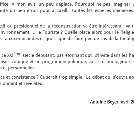
ifice. A mon avis, un peu déplacé. Pourquoi ne pas imaginer 
ute un peu étroit pour accueillir toutes les espèces menacées
tif ou présidentiel de la reconstruction va être intéressant : va-
 l’Environnement … le Touriste ? Quelle place alors pour le Religi
i est aux commandes et qui risque de faire peu de cas de la théolo
ème
 ce XXI
siècle débutant, pas étonnant qu’il s’invite dans les h
laisir scopique et un programme politique, voire technologique a
 et personnelles.
 et consistance ? Ce serait trop simple. Le débat qui s’ouvre ap
sionnant et révélateur.
Antoine Beyer, avril 