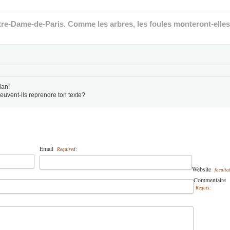
re-Dame-de-Paris. Comme les arbres, les foules monteront-elles
lan!
euvent-ils reprendre ton texte?
Email
Required:
Website
facultat
Commentaire
Requis: