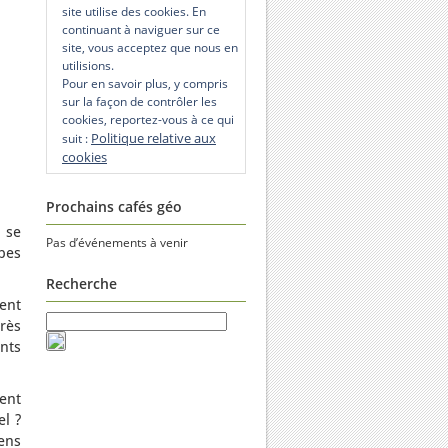
site utilise des cookies. En
continuant à naviguer sur ce
site, vous acceptez que nous en
utilisions.
Pour en savoir plus, y compris
sur la façon de contrôler les
cookies, reportez-vous à ce qui
Politique relative aux
suit :
cookies
Prochains cafés géo
 se
Pas d’événements à venir
bes
Recherche
ment
très
ents
ent
el ?
ens