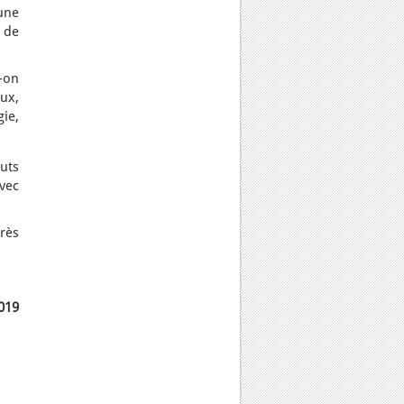
une
 de
t-on
eux,
gie,
auts
vec
rès
2019