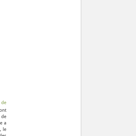
 de
ont
s de
e a
 le
des