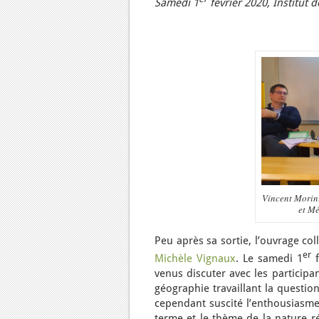
Samedi 1
février 2020, Institut
Vincent Morini
et Mé
Peu après sa sortie, l’ouvrage col
er
Michèle Vignaux
. Le samedi 1
f
venus discuter avec les participa
géographie travaillant la questi
cependant suscité l’enthousiasme
terme et le thème de la nature r