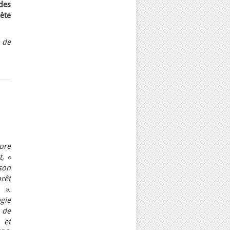
des
ête
 de
ore
t, «
son
orêt
 ».
gie
 de
 et