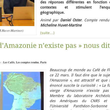
des réponses différentes en fonction 
contextes et stimulent l’enqu
géographique.
Animé par
Daniel Oster
. Compte rendu
Micheline Huvet-Martine
 M.Huvet-Martinet)
(suite…)
 d’Amazonie n’existe pas » nous dit
e :
Les Cafés
,
Les comptes rendus
,
Paris
Beaucoup de monde au Café de Fl
ce 22 mars. Il faut dire que le suje
l’Amazonie », est attractif et que 
énoncé suscite la curiosité : « La f
vierge d’Amazonie n’existe pas
Membre du laboratoire Archéolo
des Amériques du CNRS et
l’Université Panthéon-Sorbonne