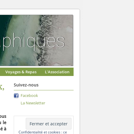
Voyages & Repas
L’Association
x,
Suivez-nous
Facebook
La Newsletter
nous
u le
né à
Confidentialité et cookies : ce