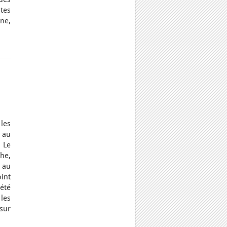
tes
ine,
les
 au
 Le
he,
 au
int
été
les
sur