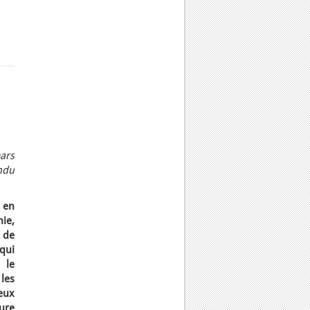
ars
ndu
 en
ie,
 de
qui
 le
 les
eux
ure