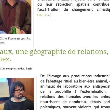
où leur rétraction spatiale contribu
l’accélération du changement climatiq
(suite…)
 Gilles Fumey (à gauche)
inet
ux, une géographie de relations,
nez.
 :
Les comptes rendus
,
Paris
De l’élevage aux productions industriell
de l’abattage rituel au bien-être animal,
animaux de laboratoire aux antispécist
de la zoophilie à l’extermination, 
relations des humains avec les anim
nourrissent de nombreux débats parf
polémiques, souvent violents qui trouv