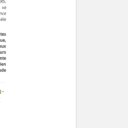
RS,
 va
nce
èle
tes
que,
eux
ours
nte
ien
ude
n-
t