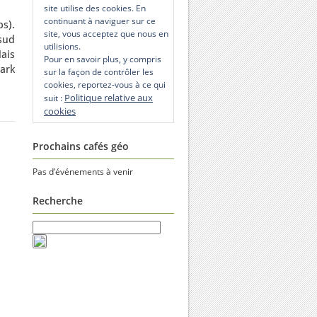
site utilise des cookies. En
continuant à naviguer sur ce
s).
site, vous acceptez que nous en
sud
utilisions.
Mais
Pour en savoir plus, y compris
ark
sur la façon de contrôler les
cookies, reportez-vous à ce qui
Politique relative aux
suit :
cookies
Prochains cafés géo
Pas d’événements à venir
Recherche