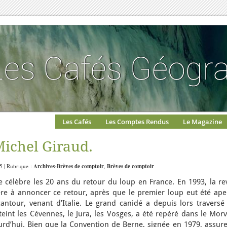
Les Cafés
Les Comptes Rendus
Le Magazine
Michel Giraud.
15 | Rubrique :
Archives-Brèves de comptoir
,
Brèves de comptoir
 célèbre les 20 ans du retour du loup en France. En 1993, la re
ère à annoncer ce retour, après que le premier loup eut été ape
ntour, venant d’Italie. Le grand canidé a depuis lors traversé 
int les Cévennes, le Jura, les Vosges, a été repéré dans le Morv
urd’hui. Bien que la Convention de Berne, signée en 1979, assure