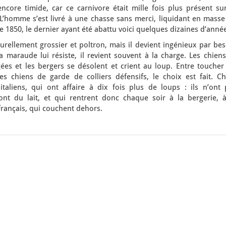
 encore timide, car ce carnivore était mille fois plus présent su
e. L’homme s’est livré à une chasse sans merci, liquidant en masse
 1850, le dernier ayant été abattu voici quelques dizaines d’anné
urellement grossier et poltron, mais il devient ingénieux par be
a maraude lui résiste, il revient souvent à la charge. Les chien
ées et les bergers se désolent et crient au loup. Entre toucher 
s chiens de garde de colliers défensifs, le choix est fait. Ch
italiens, qui ont affaire à dix fois plus de loups : ils n’ont 
ont du lait, et qui rentrent donc chaque soir à la bergerie, à
rançais, qui couchent dehors.