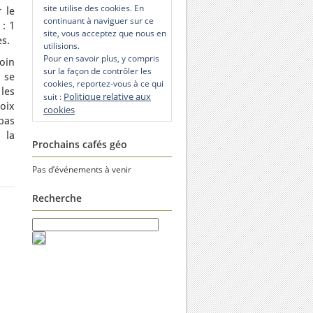
site utilise des cookies. En
r le
continuant à naviguer sur ce
 : 1
site, vous acceptez que nous en
es.
utilisions.
Pour en savoir plus, y compris
soin
sur la façon de contrôler les
s se
cookies, reportez-vous à ce qui
les
Politique relative aux
suit :
oix
cookies
pas
 la
Prochains cafés géo
Pas d’événements à venir
Recherche