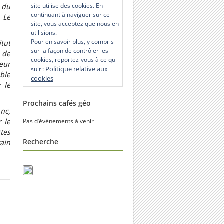
site utilise des cookies. En
e du
continuant à naviguer sur ce
 Le
site, vous acceptez que nous en
utilisions.
Pour en savoir plus, y compris
itut
sur la façon de contrôler les
 de
cookies, reportez-vous à ce qui
eur
Politique relative aux
suit :
ble
cookies
 le
Prochains cafés géo
nc,
Pas d’événements à venir
r le
rtes
Recherche
ain