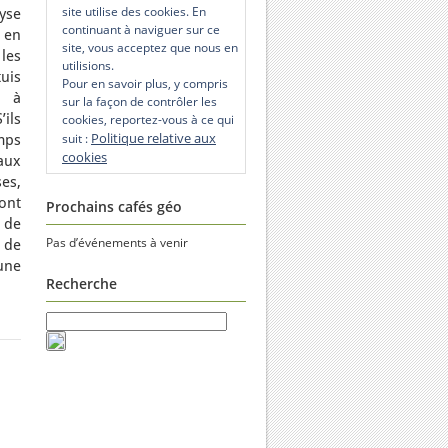
site utilise des cookies. En
yse
continuant à naviguer sur ce
 en
site, vous acceptez que nous en
les
utilisions.
tuis
Pour en savoir plus, y compris
e à
sur la façon de contrôler les
ils
cookies, reportez-vous à ce qui
Politique relative aux
suit :
mps
cookies
aux
es,
 ont
Prochains cafés géo
 de
Pas d’événements à venir
 de
une
Recherche