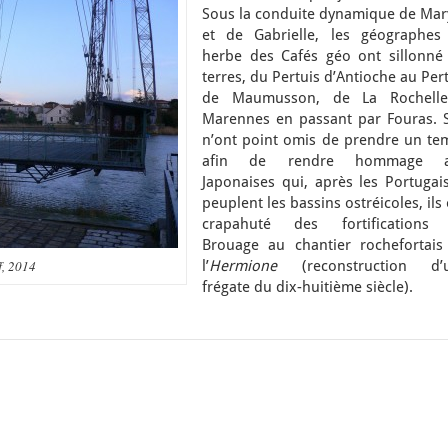
Sous la conduite dynamique de Mar
et de Gabrielle, les géographes
herbe des Cafés géo ont sillonné 
terres, du Pertuis d’Antioche au Per
de Maumusson, de La Rochell
Marennes en passant par Fouras. S’
n’ont point omis de prendre un te
afin de rendre hommage 
Japonaises qui, après les Portugais
peuplent les bassins ostréicoles, ils
crapahuté des fortifications
Brouage au chantier rochefortais
f, 2014
l’
Hermione
(reconstruction d’
frégate du dix-huitième siècle).