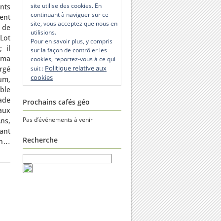
site utilise des cookies. En
ants
continuant à naviguer sur ce
ent
site, vous acceptez que nous en
 de
utilisions.
Lot
Pour en savoir plus, y compris
; il
sur la façon de contrôler les
ama
cookies, reportez-vous à ce qui
Politique relative aux
suit :
argé
cookies
um,
ble
ade
Prochains cafés géo
aux
Pas d’événements à venir
ns,
ant
Recherche
on…