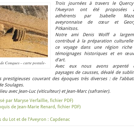
Trois journées à travers le Quercy
l’Aveyron ont été proposées 
adhérents par Isabelle Maze
aveyronnaise de cœur et Geor
Pitkanitsos.
Notre ami Denis Wolff a largem
contribué à la préparation culturelle
ce voyage dans une région riche
témoignages historiques et en œuv
d’art.
 de Conques – carte postale-
Avec eux nous avons arpenté 
paysages de causses, dévalé de subli
prestigieuses couvrant des époques très diverses : de l’abbati
de Soulages.
eu avec Jean-Luc (viticulteur) et Jean-Marc (safranier).
é par Maryse Verfaillie, fichier PDF)
oquis de Jean-Marie Renard, fichier PDF)
ns du Lot et de l’Aveyron : Capdenac