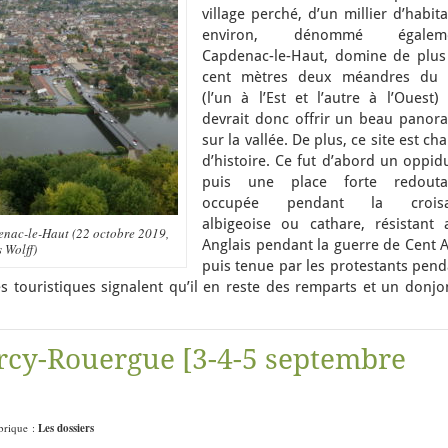
village perché, d’un millier d’habit
environ, dénommé égalem
Capdenac-le-Haut, domine de plus
cent mètres deux méandres du 
(l’un à l’Est et l’autre à l’Ouest) 
devrait donc offrir un beau panor
sur la vallée. De plus, ce site est ch
d’histoire. Ce fut d’abord un oppid
puis une place forte redouta
occupée pendant la crois
albigeoise ou cathare, résistant 
nac-le-Haut (22 octobre 2019,
Anglais pendant la guerre de Cent A
 Wolff)
puis tenue par les protestants pend
es touristiques signalent qu’il en reste des remparts et un donj
rcy-Rouergue [3-4-5 septembre
ubrique :
Les dossiers