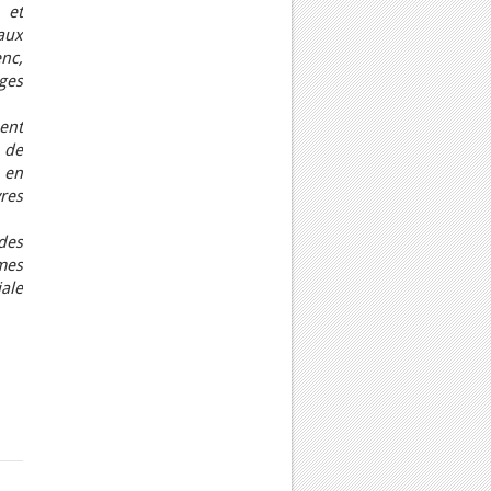
 et
aux
nc,
ges
ent
 de
 en
res
des
mes
ale