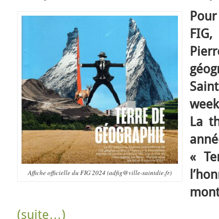
Pour
FIG,
Pier
géog
Sain
week
La t
anné
« Te
l’ho
Affiche officielle du FIG 2024 (adfig@ville-saintdie.fr)
mont
(suite…)