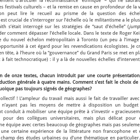
entent d’articuler la reconnaissance “ethnique” – qui ne saurait
es festivals culturels – et la remise en cause en profondeur de la v
u’on peut lire le recueil au prisme de la question des échel
l est crucial de s’interroger sur l’échelle où le militantisme a le plu
th s’était interrogé sur les stratégies de “saut d’échelle” (
jump
r comment dépasser l’échelle locale. Dans le texte de Roger Keil
e du nouvel échelon métropolitain à Toronto (un peu à l’image
portunité à cet égard pour les revendications écologistes. Je cr
t en tête, à l’heure où la “gouvernance” du Grand Paris se met en p
 fait technocratique) : il y a là de nouvelles échelles d’interven
n de onze textes, chacun introduit par une courte présentation,
duction générale à quatre mains. Comment s’est fait le choix de 
quoique pas toujours signés de géographes?
lectif ! L’ampleur du travail mais aussi le fait de travailler ave
, n’ayant pas les moyens de mettre à disposition un budget
t conduit à mobiliser une équipe prête à s’investir « gracieusem
pour des collègues universitaires, mais plus délicat pour 
e équipe avec certes beaucoup de géographes mais pas seulemen
 une certaine expérience de la littérature non francophone et 
 champ des études urbaines ou d’une thématique en particulier.