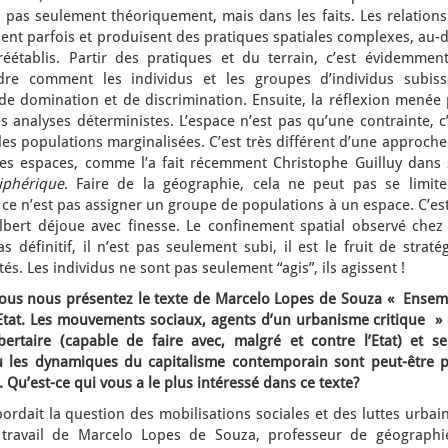
on pas seulement théoriquement, mais dans les faits. Les relation
ent parfois et produisent des pratiques spatiales complexes, au-
tablis. Partir des pratiques et du terrain, c’est évidemment
re comment les individus et les groupes d’individus subiss
e domination et de discrimination. Ensuite, la réflexion menée 
es analyses déterministes. L’espace n’est pas qu’une contrainte, c
s populations marginalisées. C’est très différent d’une approche
des espaces, comme l’a fait récemment Christophe Guilluy dans 
iphérique
. Faire de la géographie, cela ne peut pas se limite
, ce n’est pas assigner un groupe de populations à un espace. C’es
lbert déjoue avec finesse. Le confinement spatial observé chez 
 définitif, il n’est pas seulement subi, il est le fruit de straté
ités. Les individus ne sont pas seulement “agis”, ils agissent !
vous nous présentez le texte de Marcelo Lopes de Souza « Ensem
e l’Etat. Les mouvements sociaux, agents d’un urbanisme critique »
bertaire (capable de faire avec, malgré et contre l’Etat) et se
où les dynamiques du capitalisme contemporain sont peut-être p
. Qu’est-ce qui vous a le plus intéressé dans ce texte?
ordait la question des mobilisations sociales et des luttes urbai
e travail de Marcelo Lopes de Souza, professeur de géographi