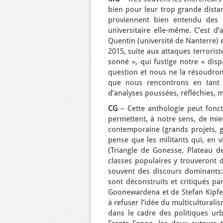
bien pour leur trop grande distan
proviennent bien entendu des a
universitaire elle-même. C’est d’
Quentin (université de Nanterre)
2015, suite aux attaques terroriste
sonné », qui fustige notre « disp
question et nous ne la résoudrons 
que nous rencontrons en tant 
d’analyses poussées, réfléchies, 
CG
– Cette anthologie peut fonct
permettent, à notre sens, de mie
contemporaine (grands projets, ge
pense que les militants qui, en v
(Triangle de Gonesse, Plateau de
classes populaires y trouveront d
souvent des discours dominants: v
sont déconstruits et critiqués pa
Goonewardena et de Stefan Kipfer 
à refuser l’idée du multicultural
dans le cadre des politiques urb