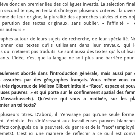
lève donc en premier lieu des collègues investis. La sélection fina
n second temps, en tentant d’intégrer plusieurs critères : la diver
mme de leur origine, la pluralité des approches suivies et des ob
e parution des textes originaux, sans oublier, « l’affinité » 
ins auteurs »
phes autour de leurs sujets de recherche, de leur spécialité. N
nner des textes qu’ils utilisaient dans leur travaux, qui l
 qui n’étaient pas traduits. Ce sont aussi des textes qu’ils utilisa
ants. L’idée, c’est que la langue ne soit plus une barrière pour
eulement abordé dans l’introduction générale, mais aussi par 
it, assurées par des géographes français. Vous même vous n
e très rigoureux de Melissa Gilbert intitulé « “Race”, espace et pou
lleuses pauvres » et qui porte sur le confinement spatial des fe
(Massachussets). Qu’est-ce qui vous a motivée, sur les pl
nter un tel texte?
lusieurs titres. D’abord, il n’envisage pas qu’une seule forme
t féministe. En s’intéressant aux travailleuses pauvres blanches
effets conjugués de la pauvreté, du genre et de la “race” (employé 
emets). C’est ici une manière de réfléchir à ce qu’il est conv