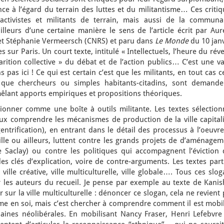
ce à l’égard du terrain des luttes et du militantisme… Ces criti
ctivistes et militants de terrain, mais aussi de la communa
ailleurs d’une certaine manière le sens de l’article écrit par Aur
 et Stéphanie Vermeersch (CNRS) et paru dans
Le Monde
du 10 jan
s sur Paris. Un court texte, intitulé « Intellectuels, l’heure du réve
arition collective » du débat et de l’action publics… C’est une v
pas ici ! Ce qui est certain c’est que les militants, en tout cas 
que chercheurs ou simples habitants-citadins, sont demande
mêlant apports empiriques et propositions théoriques.
ionner comme une boîte à outils militante. Les textes sélection
ux comprendre les mécanismes de production de la ville capitali
ntrification), en entrant dans le détail des processus à l’oeuvre
ille ou ailleurs, luttent contre les grands projets de d’aménage
 Saclay) ou contre les politiques qui accompagnent l’éviction 
es clés d’explication, voire de contre-arguments. Les textes par
ille créative, ville multiculturelle, ville globale…. Tous ces slo
r les auteurs du recueil. Je pense par exemple au texte de Kanis
sur la ville multiculturelle : dénoncer ce slogan, cela ne revient
isme en soi, mais c’est chercher à comprendre comment il est mobi
aines néolibérales. En mobilisant Nancy Fraser, Henri Lefebvre