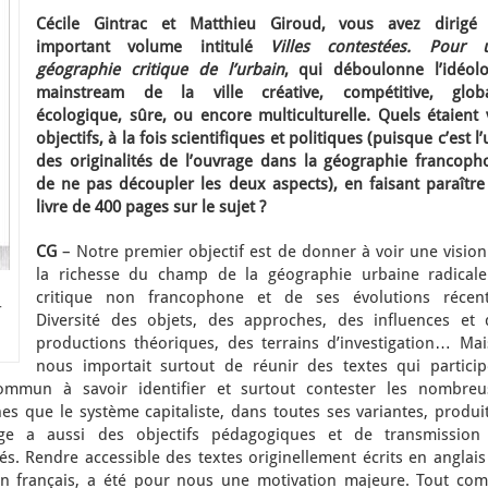
Cécile Gintrac et Matthieu Giroud, vous avez dirigé
important volume intitulé
Villes contestées. Pour 
géographie critique de l’urbain
, qui déboulonne l’idéolo
mainstream de la ville créative, compétitive, globa
écologique, sûre, ou encore multiculturelle. Quels étaient 
objectifs, à la fois scientifiques et politiques (puisque c’est l
des originalités de l’ouvrage dans la géographie francoph
de ne pas découpler les deux aspects), en faisant paraître
livre de 400 pages sur le sujet ?
CG
– Notre premier objectif est de donner à voir une vision
la richesse du champ de la géographie urbaine radicale
critique non francophone et de ses évolutions récent
r
Diversité des objets, des approches, des influences et 
productions théoriques, des terrains d’investigation… Mais
nous importait surtout de réunir des textes qui particip
ommun à savoir identifier et surtout contester les nombreu
nes que le système capitaliste, dans toutes ses variantes, produi
age a aussi des objectifs pédagogiques et de transmission
és. Rendre accessible des textes originellement écrits en anglai
 en français, a été pour nous une motivation majeure. Tout co