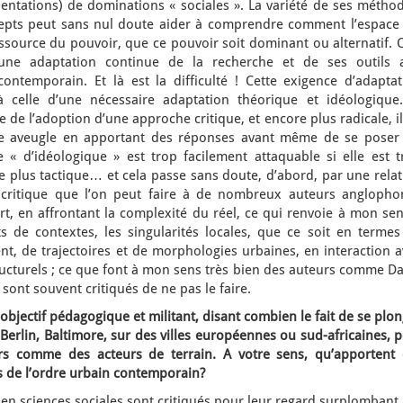
sentations) de dominations « sociales ». La variété de ses métho
epts peut sans nul doute aider à comprendre comment l’espace 
source du pouvoir, que ce pouvoir soit dominant ou alternatif. C
d’une adaptation continue de la recherche et de ses outils 
ontemporain. Et là est la difficulté ! Cette exigence d’adaptat
 celle d’une nécessaire adaptation théorique et idéologique.
se de l’adoption d’une approche critique, et encore plus radicale, i
ie aveugle en apportant des réponses avant même de se poser 
 « d’idéologique » est trop facilement attaquable si elle est t
tre plus tactique… et cela passe sans doute, d’abord, par une rela
 critique que l’on peut faire à de nombreux auteurs anglopho
art, en affrontant la complexité du réel, ce qui renvoie à mon se
ts de contextes, les singularités locales, que ce soit en termes
nt, de trajectoires et de morphologies urbaines, en interaction 
ucturels ; ce que font à mon sens très bien des auteurs comme Da
sont souvent critiqués de ne pas le faire.
objectif pédagogique et militant, disant combien le fait de se plo
 Berlin, Baltimore, sur des villes européennes ou sud-africaines, 
rs comme des acteurs de terrain. A votre sens, qu’apportent 
es de l’ordre urbain contemporain?
en sciences sociales sont critiqués pour leur regard surplombant