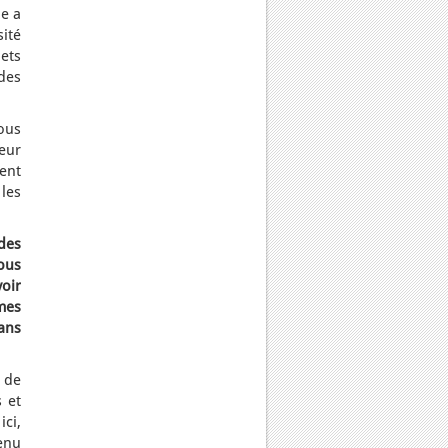
le a
sité
jets
des
ous
eur
ient
 les
des
ous
voir
mmes
ans
 de
 et
ici,
enu