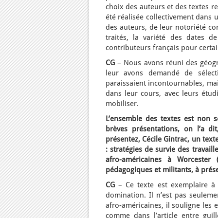
choix des auteurs et des textes re
été réalisée collectivement dans u
des auteurs, de leur notoriété co
traités, la variété des dates d
contributeurs français pour certa
CG
– Nous avons réuni des géogra
leur avons demandé de sélectio
paraissaient incontournables, mais
dans leur cours, avec leurs étudi
mobiliser.
L’ensemble des textes est non s
brèves présentations, on l’a d
présentez, Cécile Gintrac, un text
: stratégies de survie des travai
afro-américaines à Worcester 
pédagogiques et militants, à prése
CG
– Ce texte est exemplaire à p
domination. Il n’est pas seulemen
afro-américaines, il souligne les 
comme dans l’article entre guill