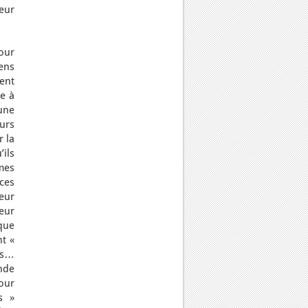
eur
pour
sens
ent
e à
 une
eurs
 la
’ils
mes
 ces
eur
eur
 que
nt «
iés…
nde
our
s »