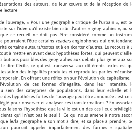
ésentations des auteurs, de leur œuvre et de la réception de l
e lecture.
de l’ouvrage, « Pour une géographie critique de l’urbain », est 
ste sur l’idée qu’il existe bien sûr d’autres « géographies », au 
Et que ce recueil ne doit pas être considéré comme un instrum
e pourraient l’être certains
readers
anglophones qui ont tendanc
ité certains auteurs/textes et à en écarter d’autres. Le recours à
tout à mettre en avant deux hypothèses fortes, qui peuvent d’aill
ibutions possibles des géographes aux débats plus généraux sur
e dire Cécile, ce qui est transversal aux différents textes est qu
estation des inégalités produites et reproduites par les mécanis
emporain. En offrant une réflexion sur l’évolution du capitalisme,
’évolution de ces formes d’inégalité, dans leur intensité, l
au sein des catégories de populations, dans leur échelle et l
’une des hypothèses fortes de l’ouvrage peut être annoncée : est-ce
rivilégié pour observer et analyser ces transformations ? En associa
ous faisons l’hypothèse que la ville est un des ces lieux privilég
ents qu’il n’est pas le seul ! Ce qui nous amène à notre seco
que le/la géographe a son mot à dire, et sa place à prendre, p
on pourrait appeler imparfaitement des formes « spatiale