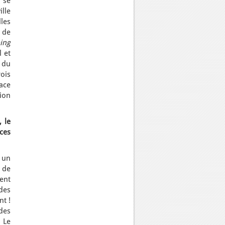
 se
ille
les
s de
ing
 et
 du
ois
lace
tion
 le
ces
c un
 de
ent
des
t !
des
 Le