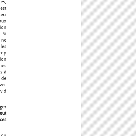
des,
est
eci
aux
ion
 Si
l ne
les
rop
tion
nes
ns à
 de
avec
vid
nger
peut
ces
, ou