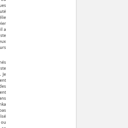
ques
uté
élie
vier
il a
aste
ceux
urs
nés
ste
. Je
ment
des
tent
gans
hka
 pas
lisé
 ou