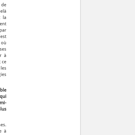
s de
delà
 la
ent
par
’est
 où
ses
r à
t ce
les
gies
ble
 qui
mi-
lus
nes.
e à