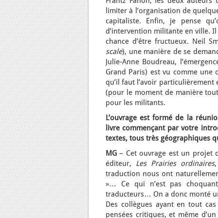
Frantz Fanon, les deux auteurs t
limiter à l’organisation de quelqu
capitaliste. Enfin, je pense q
d’intervention militante en ville. I
chance d’être fructueux. Neil Smi
scale
), une manière de se demande
Julie-Anne Boudreau, l’émergenc
Grand Paris) est vu comme une op
qu’il faut l’avoir particulièremen
(pour le moment de manière tout à
pour les militants.
L’ouvrage est formé de la réunio
livre commençant par votre intro
textes, tous très géographiques 
MG
– Cet ouvrage est un projet col
éditeur,
Les Prairies ordinaires
traduction nous ont naturellemen
»… Ce qui n’est pas choquant 
traducteurs… On a donc monté un
Des collègues ayant en tout cas
pensées critiques, et même d’un