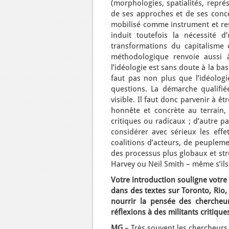
(morphologies, spatialités, repré
de ses approches et de ses conc
mobilisé comme instrument et res
induit toutefois la nécessité 
transformations du capitalisme c
méthodologique renvoie aussi à
l’idéologie est sans doute à la ba
faut pas non plus que l’idéolog
questions. La démarche qualifiée
visible. Il faut donc parvenir à ê
honnête et concrète au terrain,
critiques ou radicaux ; d’autre p
considérer avec sérieux les effe
coalitions d’acteurs, de peupleme
des processus plus globaux et str
Harvey ou Neil Smith – même s’ils 
Votre introduction souligne votre 
dans des textes sur Toronto, Rio,
nourrir la pensée des chercheu
réflexions à des militants critiqu
MG
– Très souvent les chercheurs 