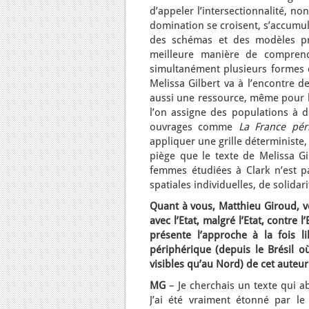
d’appeler l’intersectionnalité, n
domination se croisent, s’accumul
des schémas et des modèles préé
meilleure manière de comprend
simultanément plusieurs formes d
Melissa Gilbert va à l’encontre d
aussi une ressource, même pour le
l’on assigne des populations à 
ouvrages comme
La France pér
appliquer une grille déterministe
piège que le texte de Melissa Gi
femmes étudiées à Clark n’est pas
spatiales individuelles, de solidar
Quant à vous, Matthieu Giroud, 
avec l’Etat, malgré l’Etat, contr
présente l’approche à la fois li
périphérique (depuis le Brésil 
visibles qu’au Nord) de cet auteur
MG
– Je cherchais un texte qui ab
J’ai été vraiment étonné par l