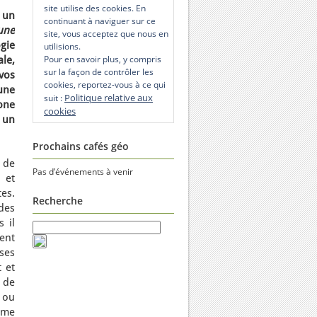
site utilise des cookies. En
 un
continuant à naviguer sur ce
une
site, vous acceptez que nous en
gie
utilisions.
Pour en savoir plus, y compris
le,
sur la façon de contrôler les
vos
cookies, reportez-vous à ce qui
’une
Politique relative aux
suit :
one
cookies
 un
Prochains cafés géo
 de
Pas d’événements à venir
 et
es.
Recherche
des
 il
ent
ses
t et
 de
s ou
mme