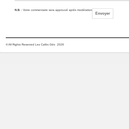
N.B. :
Votre commentaire sera approuvé après modération
© All Rights Reserved Les Cafés Géo 2026