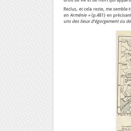
droit de vie et de mort qui appart
Reclus, et cela reste, me semble-
en Arménie »
(p.481) en précisa
uns des lieux d’égorgement ou de 