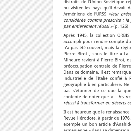
distraits de l’Union Soviétique re
pu visiter les pays qu’il devait
Arméniens de l’URSS «
leur prés
considérée comme prescrite : la
pas entièrement réussi »
(p. 126)
Après 1945, la collection ORBIS
accompli pour rendre compte du 
n’a pas été couvert, mais la régi
Pierre Birot , sous le titre « L
Mineure revient à Pierre Birot, qu
préoccupation centrale de Pierre
Dans ce domaine, il est remarquab
industrielle de l’Italie confié à
géographie bien particulière. Ne 
pas s’étonner de ce que la ques
contente de noter que
«… les ma
réussi à transformer en déserts ce
Il est heureux que la renaissance 
Revue Hérodote, à partir de 1976,
exemple un bon article d’Anahide
arménienne » dans sa dimension