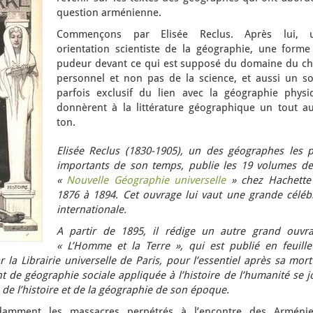
question arménienne.
Commençons par Elisée Reclus. Après lui, 
orientation scientiste de la géographie, une forme
pudeur devant ce qui est supposé du domaine du ch
personnel et non pas de la science, et aussi un so
parfois exclusif du lien avec la géographie physi
donnèrent à la littérature géographique un tout au
ton.
Elisée Reclus (1830-1905), un des géographes les p
importants de son temps, publie les 19 volumes de
«
Nouvelle Géographie universelle
»
chez Hachette
1876 à 1894.
Cet ouvrage lui vaut une grande célébr
internationale.
A partir de 1895, il rédige un autre grand ouvra
« L’Homme et la Terre », qui est publié en feuille
la Librairie universelle de Paris, pour l’essentiel après sa mor
 de géographie sociale appliquée à l’histoire de l’humanité se j
 de l’histoire et de la géographie de son époque.
damment les massacres perpétrés à l’encontre des Arménie