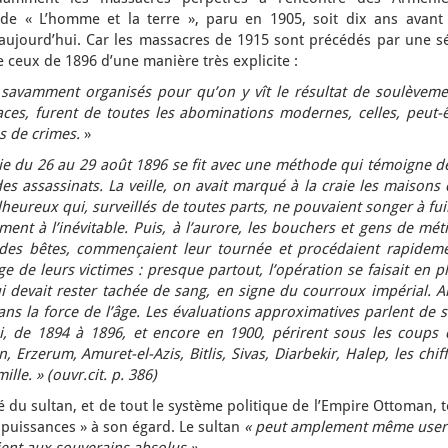
de « L’homme et la terre
», paru en 1905, soit dix ans avant 
jourd’hui. Car les massacres de 1915 sont précédés par une sé
re ceux de 1896 d’une manière très explicite :
 savamment organisés pour qu’on y vît le résultat de soulèveme
aces, furent de toutes les abominations modernes, celles, peut-ê
s de crimes.
»
ie du 26 au 29 août 1896 se fit avec une méthode qui témoigne de
es assassinats. La veille, on avait marqué à la craie les maisons
heureux qui, surveillés de toutes parts, ne pouvaient songer à fui
ment à l’inévitable. Puis, à l’aurore, les bouchers et gens de mét
des bêtes, commençaient leur tournée et procédaient rapideme
ge de leurs victimes : presque partout, l’opération se faisait en p
ui devait rester tachée de sang, en signe du courroux impérial. A
ns la force de l’âge. Les évaluations approximatives parlent de 
i, de 1894 à 1896, et encore en 1900, périrent sous les coups 
 Erzerum, Amuret-el-Azis, Bitlis, Sivas, Diarbekir, Halep, les chif
lle. » (ouvr.cit. p. 386)
té du sultan, et de tout le système politique de l’Empire Ottoman, 
puissances » à son égard. Le sultan
« peut amplement même user