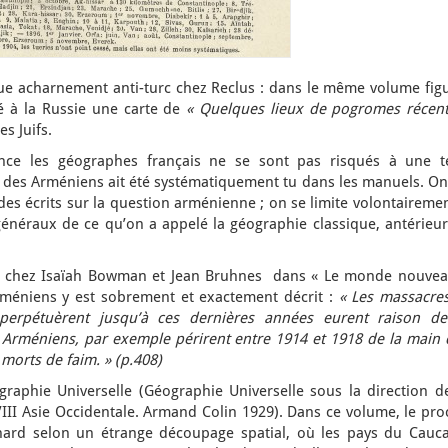
ue acharnement anti-turc chez Reclus : dans le même volume figu
 à la Russie une carte de
« Quelques lieux de pogromes récent
s Juifs.
ance les géographes français ne se sont pas risqués à une te
t des Arméniens ait été systématiquement tu dans les manuels. On
 des écrits sur la question arménienne ; on se limite volontaireme
néraux de ce qu’on a appelé la géographie classique, antérieur
t chez Isaïah Bowman et Jean Bruhnes dans « Le monde nouvea
rméniens y est sobrement et exactement décrit :
« Les massacres
perpétuèrent jusqu’à ces dernières années eurent raison de
Arméniens, par exemple périrent entre 1914 et 1918 de la main 
 morts de faim. » (p.408)
raphie Universelle (Géographie Universelle sous la direction de
. VIII Asie Occidentale. Armand Colin 1929). Dans ce volume, le pr
hard selon un étrange découpage spatial, où les pays du Cauca