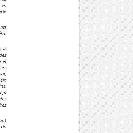
les
rie
nts
tre
 la
 des
r et
iers
nt,
lein
insi
sept
des
fres
tout
 du