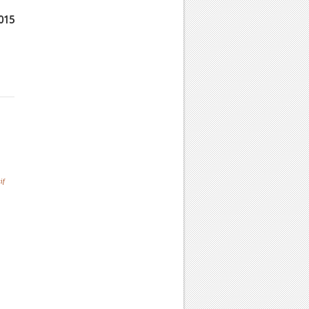
2015
if