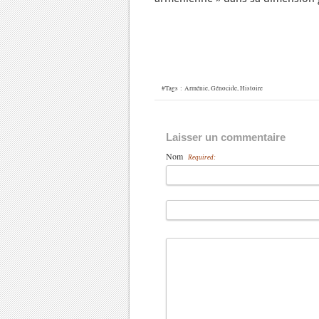
#Tags :
Arménie
,
Génocide
,
Histoire
Laisser un commentaire
Nom
Required: