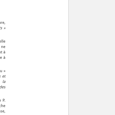
re,
s »
lle
 ne
nt à
e à
u »
 et
 la
des
 P.
oche
se,