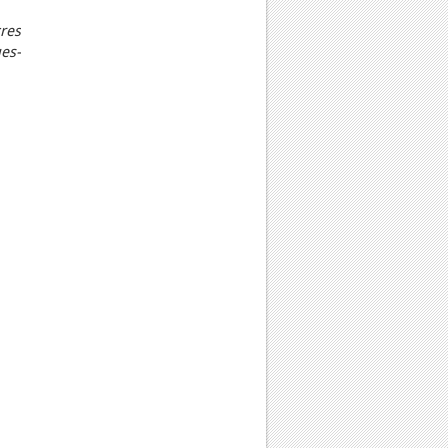
res
es-