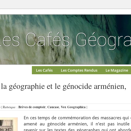
Les Cafés
Les Comptes Rendus
Le Magazine
 la géographie et le génocide arménien,
8 | Rubrique :
Brèves de comptoir
,
Caucase
,
Vox Geographica
|
En ces temps de commémoration des massacres qui 
amené au génocide arménien, il n’est pas inutile
revenir sur les textes des géographes qui ont abordé