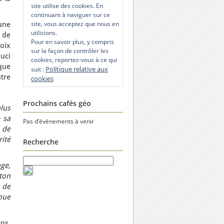
site utilise des cookies. En
continuant à naviguer sur ce
site, vous acceptez que nous en
une
utilisions.
 de
Pour en savoir plus, y compris
oix
sur la façon de contrôler les
uci
cookies, reportez-vous à ce qui
que
Politique relative aux
suit :
tre
cookies
Prochains cafés géo
lus
 sa
Pas d’événements à venir
 de
ité
Recherche
ge,
ton
t de
oue
ns,