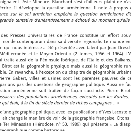
joignaient l’Asie Mineure. Blanchard s’est d’ailleurs plaint de n’a
 décrire. Il développe la question arménienne. Il note à propos 
ence sur le sol arménien empêche la question arménienne d’ê
 grande tentative d’anéantissement a échoué du moment qu’elle 
 des Presses Universitaires de France constitue un effort souv
monde contemporain dans sa diversité régionale. Le monde ent
on qui nous intéresse a été présentée avec talent par Jean Dresc
a Méditerranée et le Moyen-Orient » (2 tomes, 1956 et 1964). L’A
i traite aussi de la Péninsule Ibérique, de l’Italie et des Balkans
 Birot est la géographie physique mais aussi la géographie rura
le. En revanche, à l’exception du chapitre de géographie urbaine
 Pierre Gabert, villes et usines sont les parentes pauvres de ce
parlons pas des questions de géographie politique. Aussi ne faut
tion arménienne soit traitée de façon succincte: Pierre Birot
ssacres des populations arméniennes, exécutés par les Kurdes, 
 qui était, à la fin du siècle dernier de riches campagnes… »
d’une géographie politique, avec les publications d’Yves Lacoste e
 ait changé la manière de voir de la géographie française. Citons
 Ter Minassian (Hérodote, n° 53, 1989) qui présente « La diasp
 géographique comme historique.