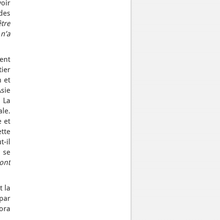
voir
des
tre
n’a
ent
ier
h et
sie
. La
le.
 et
tte
-il
 se
ont
t la
 par
ora