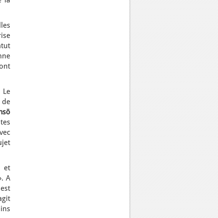
 la
lles
ise
atut
nne
 ont
 Le
s de
msö
stes
vec
ujet
 et
». A
 est
git
ins