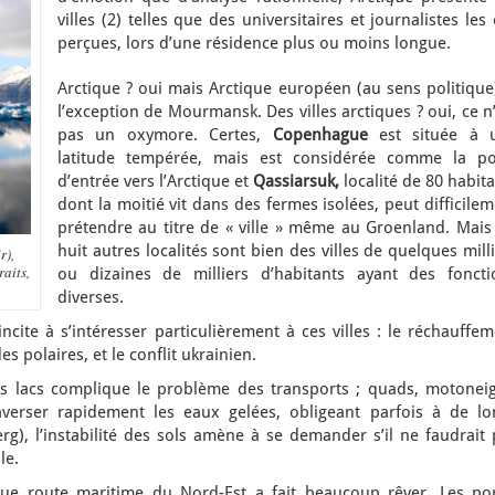
villes (2) telles que des universitaires et journalistes les
perçues, lors d’une résidence plus ou moins longue.
Arctique ? oui mais Arctique européen (au sens politique
l’exception de Mourmansk. Des villes arctiques ? oui, ce n
pas un oxymore. Certes,
Copenhague
est située à 
latitude tempérée, mais est considérée comme la po
d’entrée vers l’Arctique et
Qassiarsuk,
localité de 80 habit
dont la moitié vit dans des fermes isolées, peut difficile
prétendre au titre de « ville » même au Groenland. Mais 
huit autres localités sont bien des villes de quelques mill
r),
raits,
ou dizaines de milliers d’habitants ayant des foncti
diverses.
ncite à s’intéresser particulièrement à ces villes : le réchauffe
es polaires, et le conflit ukrainien.
s lacs complique le problème des transports ; quads, motoneig
verser rapidement les eaux gelées, obligeant parfois à de lo
rg), l’instabilité des sols amène à se demander s’il ne faudrait
le.
ue route maritime du Nord-Est a fait beaucoup rêver. Les por