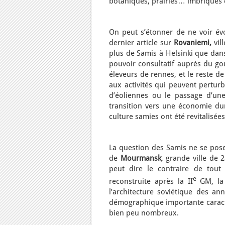
botaniques, prairies… imbriqués d
On peut s’étonner de ne voir évo
dernier article sur
Rovaniemi,
vill
plus de Samis à Helsinki que dans
pouvoir consultatif auprès du go
éleveurs de rennes, et le reste de
aux activités qui peuvent perturb
d’éoliennes ou le passage d’une
transition vers une économie dura
culture samies ont été revitalisées
La question des Samis ne se pose
de
Mourmansk
, grande ville de 
peut dire le contraire de tout 
e
reconstruite après la II
GM, la
l’architecture soviétique des an
démographique importante caractér
bien peu nombreux.