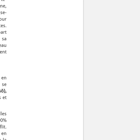
ne,
se-
our
tes.
part
 sa
deau
ent
 en
 se
ö),
 et
les
90%
lit.
 en