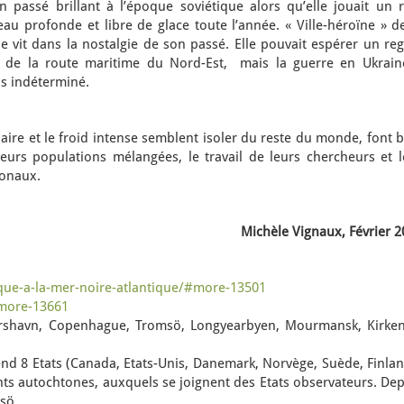
assé brillant à l’époque soviétique alors qu’elle jouait un r
au profonde et libre de glace toute l’année. « Ville-héroïne » d
le vit dans la nostalgie de son passé. Elle pouvait espérer un re
t de la route maritime du Nord-Est, mais la guerre en Ukrain
s indéterminé.
olaire et le froid intense semblent isoler du reste du monde, font 
leurs populations mélangées, le travail de leurs chercheurs et l
ionaux.
Michèle Vignaux, Février 
tique-a-la-mer-noire-atlantique/#more-13501
#more-13661
Torshavn, Copenhague, Tromsö, Longyearbyen, Mourmansk, Kirken
end 8 Etats (Canada, Etats-Unis, Danemark, Norvège, Suède, Finla
ants autochtones, auxquels se joignent des Etats observateurs. De
sö.