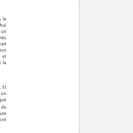
 le
’hui
a un
tés
rait
tion
 et
 la
 Et
, on
que
 de
ute
ont