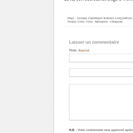
#Tags :
Arctique
,
Copenhague
,
Kirkenes
,
Longyearbyen
,
Tromsö
,
Villes
,
Villes - Métropoles - Urbanisme
Laisser un commentaire
Nom
Required:
N.B. :
Votre commentaire sera approuvé après