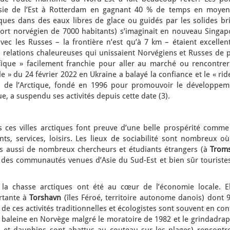
’Asie de l’Est à Rotterdam en gagnant 40 % de temps en moyen
ques dans des eaux libres de glace ou guidés par les solides bri
ort norvégien de 7000 habitants) s’imaginait en nouveau Singap
vec les Russes – la frontière n’est qu’à 7 km – étaient excellen
s relations chaleureuses qui unissaient Norvégiens et Russes de 
ifique » facilement franchie pour aller au marché ou rencontrer
ale » du 24 février 2022 en Ukraine a balayé la confiance et le « ri
l de l’Arctique, fondé en 1996 pour promouvoir le développem
e, a suspendu ses activités depuis cette date (3).
ces villes arctiques font preuve d’une belle prospérité comme
s, services, loisirs. Les lieux de sociabilité sont nombreux où
is aussi de nombreux chercheurs et étudiants étrangers (à
Troms
, des communautés venues d’Asie du Sud-Est et bien sûr touristes
la chasse arctiques ont été au cœur de l’économie locale. El
rtante à
Torshavn
(îles Féroé, territoire autonome danois) dont 
de ces activités traditionnelles et écologistes sont souvent en conf
 baleine en Norvège malgré le moratoire de 1982 et le grindadrap