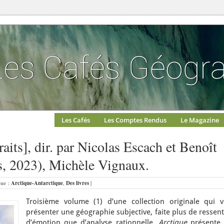
Les Cafés
Les Comptes Rendus
Le Magazine
raits], dir. par Nicolas Escach et Benoît
s, 2023), Michèle Vignaux.
que :
Arctique-Antarctique
,
Des livres
|
Troisième volume (1) d’une collection originale qui v
présenter une géographie subjective, faite plus de ressent
d’émotion que d’analyse rationnelle,
Arctique
présente 