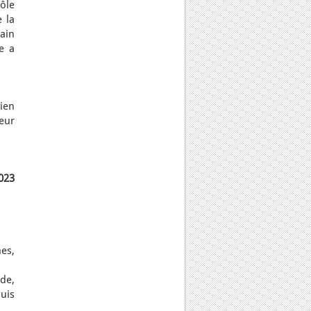
ôle
e la
gain
e a
bien
eur
2023
es,
nde,
puis