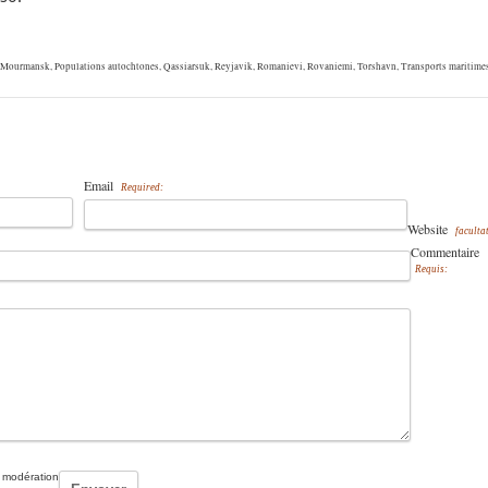
Mourmansk
,
Populations autochtones
,
Qassiarsuk
,
Reyjavik
,
Romanievi
,
Rovaniemi
,
Torshavn
,
Transports maritime
Email
Required:
Website
facultat
Commentaire
Requis:
 modération