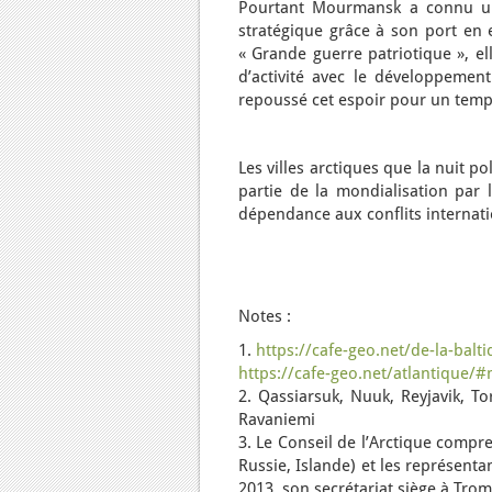
Pourtant Mourmansk a connu un p
stratégique grâce à son port en e
« Grande guerre patriotique », el
d’activité avec le développemen
repoussé cet espoir pour un temp
Les villes arctiques que la nuit p
partie de la mondialisation par 
dépendance aux conflits internat
Notes :
1.
https://cafe-geo.net/de-la-bal
https://cafe-geo.net/atlantique/
2. Qassiarsuk, Nuuk, Reyjavik, 
Ravaniemi
3. Le Conseil de l’Arctique compr
Russie, Islande) et les représent
2013, son secrétariat siège à Trom