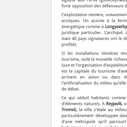
vigueur aux Féroé (globicéphales
forte opposition des défenseurs 
L’exploitation minière, notamment 
arctiques. On assiste à la ferm
énergétique comme à
Longyearby
juridique particulier. L’archipe
mais 40 pays signataires ont le d
profité).
Si les installations minières te
tourisme, voilà la nouvelle riches
luxe et l’organisation d’expéditio
est la capitale du tourisme d’av
arrivent en avion ou dans de
l’artificialisation du milieu qu’e
de débat.
Ce qui séduit habitants comme t
d’éléments naturels. A
Reyjavik,
on
Tromsö,
la ville s’étale au milie
particulièrement développée dans
d’une métropole qu’il parcour