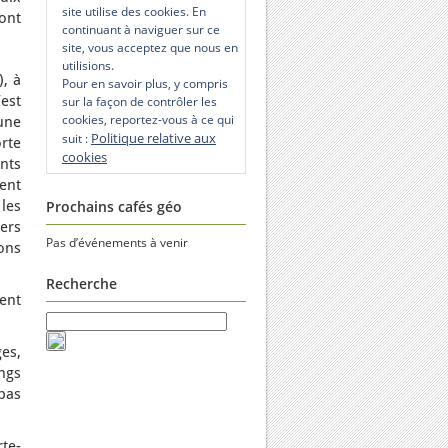
site utilise des cookies. En
 ont
continuant à naviguer sur ce
site, vous acceptez que nous en
utilisions.
), à
Pour en savoir plus, y compris
’est
sur la façon de contrôler les
cookies, reportez-vous à ce qui
une
Politique relative aux
suit :
rte
cookies
ants
ment
les
Prochains cafés géo
iers
Pas d’événements à venir
ons
Recherche
ment
es,
ngs
 pas
te-