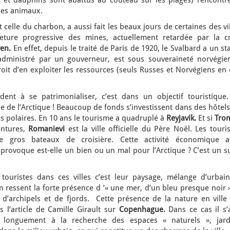
 et dauphins sont abattus au couteau sur les plages) rencontre
des animaux.
celle du charbon, a aussi fait les beaux jours de certaines des vi
eture progressive des mines, actuellement retardée par la cr
en.
En effet, depuis le traité de Paris de 1920, le Svalbard a un st
l, administré par un gouverneur, est sous souveraineté norvégie
roit d’en exploiter les ressources (seuls Russes et Norvégiens en
ndent à se patrimonialiser, c’est dans un objectif touristique.
se de l’Arctique ! Beaucoup de fonds s’investissent dans des hôtel
ns polaires. En 10 ans le tourisme a quadruplé à
Reyjavik.
Et si
Tro
entures,
Romanievi
est la ville officielle du Père Noël. Les touri
 gros bateaux de croisière. Cette activité économique a
lle provoque est-elle un bien ou un mal pour l’Arctique ? C’est un s
ouristes dans ces villes c’est leur paysage, mélange d’urbain
 ressent la forte présence d ’« une mer, d’un bleu presque noir 
u d’archipels et de fjords. Cette présence de la nature en ville
 l’article de Camille Girault sur
Copenhague.
Dans ce cas il s’a
t longuement à la recherche des espaces « naturels », jard