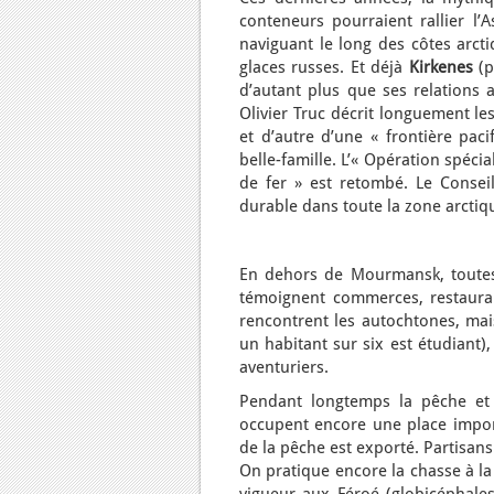
conteneurs pourraient rallier l
naviguant le long des côtes arcti
glaces russes. Et déjà
Kirkenes
(p
d’autant plus que ses relations a
Olivier Truc décrit longuement le
et d’autre d’une « frontière pac
belle-famille. L’« Opération spéci
de fer » est retombé. Le Consei
durable dans toute la zone arctiqu
En dehors de Mourmansk, toutes 
témoignent commerces, restaurant
rencontrent les autochtones, ma
un habitant sur six est étudiant)
aventuriers.
Pendant longtemps la pêche et 
occupent encore une place impo
de la pêche est exporté. Partisans 
On pratique encore la chasse à la