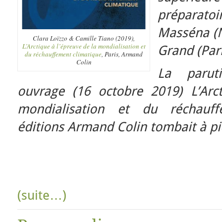
préparatoi
Masséna (N
Clara Loïzzo & Camille Tiano (2019),
L’Arctique à l’épreuve de la mondialisation et
Grand (Pari
du réchauffement climatique
, Paris, Armand
Colin
La parut
ouvrage (16 octobre 2019) L’Arc
mondialisation et du réchauf
éditions Armand Colin tombait à pi
(suite…)