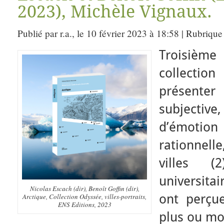
2023), Michèle Vignaux.
Publié par r.a., le 10 février 2023 à 18:58 | Rubrique
Troisièm
collectio
présent
subjective,
d’émoti
rationnelle
villes 
universita
Nicolas Escach (dir), Benoît Goffin (dir),
ont perçue
Arctique, Collection Odyssée, villes-portraits,
ENS Editions, 2023
plus ou mo