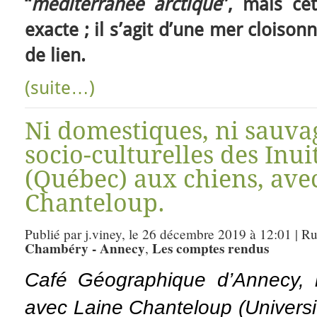
“
méditerranée arctique
”, mais ce
exacte ; il s’agit d’une mer cloiso
de lien.
(suite…)
Ni domestiques, ni sauvag
socio-culturelles des Inu
(Québec) aux chiens, ave
Chanteloup.
Publié par j.viney, le 26 décembre 2019 à 12:01 | R
Chambéry - Annecy
Les comptes rendus
,
Café Géographique d’Annecy,
avec Laine Chanteloup (Univers