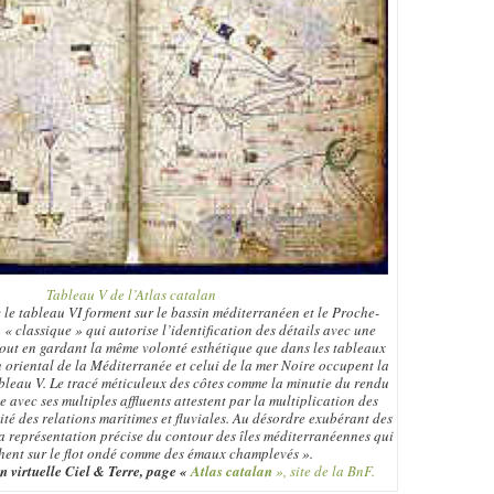
Tableau V de l’Atlas catalan
 le tableau VI forment sur le bassin méditerranéen et le Proche-
« classique » qui autorise l’identification des détails avec une
out en gardant la même volonté esthétique que dans les tableaux
 oriental de la Méditerranée et celui de la mer Noire occupent la
ableau V. Le tracé méticuleux des côtes comme la minutie du rendu
avec ses multiples affluents attestent par la multiplication des
ité des relations maritimes et fluviales. Au désordre exubérant des
 la représentation précise du contour des îles méditerranéennes qui
hent sur le flot ondé comme des émaux champlevés ».
n virtuelle Ciel & Terre, page «
Atlas catalan
», site de la BnF.