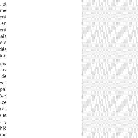
 et
mme
ent
 en
ent
mais
 été
édés
ion
s &
lus
x de
s :
ipal
tlas
 ce
rès
 et
i y
phié
mme