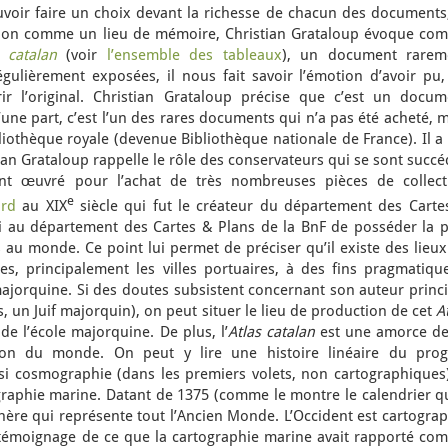
voir faire un choix devant la richesse de chacun des documents,
ition comme un lieu de mémoire, Christian Grataloup évoque co
s catalan
(voir
l’ensemble des tableaux
), un document rarem
égulièrement exposées, il nous fait savoir l’émotion d’avoir pu,
rir l’original. Christian Grataloup précise que c’est un docum
d’une part, c’est l’un des rares documents qui n’a pas été acheté, 
liothèque royale (devenue Bibliothèque nationale de France). Il a
tian Grataloup rappelle le rôle des conservateurs qui se sont succ
ont œuvré pour l’achat de très nombreuses pièces de collect
e
ard
au XIX
siècle qui fut le créateur du département des Carte
i au département des Cartes & Plans de la BnF de posséder la p
s au monde. Ce point lui permet de préciser qu’il existe des lieu
s, principalement les villes portuaires, à des fins pragmatique
majorquine. Si des doutes subsistent concernant son auteur princ
un Juif majorquin), on peut situer le lieu de production de cet
A
if de l’école majorquine. De plus, l’
Atlas catalan
est une amorce de
ion du monde. On peut y lire une histoire linéaire du prog
nsi cosmographie (dans les premiers volets, non cartographiques)
graphie marine. Datant de 1375 (comme le montre le calendrier qu
sphère qui représente tout l’Ancien Monde. L’Occident est cartogra
témoignage de ce que la cartographie marine avait rapporté co