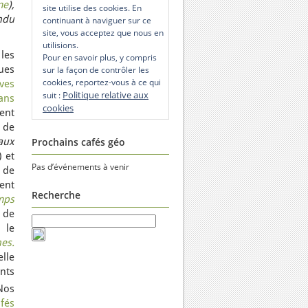
me
),
site utilise des cookies. En
endu
continuant à naviguer sur ce
site, vous acceptez que nous en
utilisions.
les
Pour en savoir plus, y compris
ues
sur la façon de contrôler les
cookies, reportez-vous à ce qui
ves
Politique relative aux
suit :
ans
cookies
ent
 de
aux
Prochains cafés géo
) et
Pas d’événements à venir
 de
ent
Recherche
mps
t de
 le
es.
elle
nts
Nos
fés