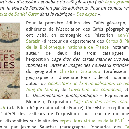
rtir des discussions et débats du café géo-expo (voir
le program
nt la visite de l’exposition par les adhérents. Pour un compte r
exte de Daniel Oster
dans la rubrique «
Des expos
».
Pour la première édition des Cafés géo-expo, 
adhérents de l’Association des Cafés géographiq
ont visité, en compagnie de l’historien
Jean-Y
Sarazin
(directeur du département des
Cartes & Pl
de la Bibliothèque nationale de France
, notamm
auteur de deux des trois catalogues
l’exposition
L’âge d’or des cartes marines
:
Nouve
mondes
et
Cartes et images des nouveaux mondes
du géographe
Christian Grataloup
(professeur
géographie à l’Université Paris Diderot, notamm
auteur de
Géohistoire de la mondialisation. Le te
long du Monde
, de
L’invention des continents
, e
la
Documentation photographique
« Représenter
Monde ») l’exposition
L’âge d’or des cartes marin
nde
(à la Bibliothèque nationale de France). Une visite exceptionn
l’intérêt des visiteurs de l’exposition, au cœur de docume
1
t disponibles sur le site des
expositions virtuelles de la BNF
. 
joint par Jasmine Salachas (cartographe, fondatrice des
Ca