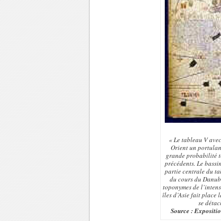
« Le tableau V avec
Orient un portulan 
grande probabilité t
précédents. Le bassin
partie centrale du t
du cours du Danube 
toponymes de l’intens
îles d’Asie fait place
se détac
Source : Expositio