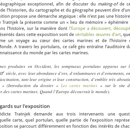
géographique exceptionnel, afin de discuter du
making-of
de ce
 de l’historien, du cartographe et du géographe peuvent dire d’un
tion propose une démarche atypique : elle n’est pas une histoire
te Tratnjek la présente comme un « lieu de mémoire » éphémère 
s l’histoire, sur la manière dont
l’Europe a découvert, découpé
résentés dans cette exposition sont de
véritables œuvres d’art
, qu
e un voyage au cœur des cartes marines et de l’histoire 
Monde. A travers les portulans, ce café géo entraîne l’auditoire 
 connaissance du monde par les cartes marines.
ines produites en Occident, les somptueux portulans apparus sur l
e
II
siècle, avec leur abondance d’ors, d’enluminures et d’ornements, on
fascination, tant leur origine et leur construction, d’emblée très aboutie
» (Introduction du dossier «
Les cartes marines
» sur le site d
or des cartes marines. Quand l’Europe découvrait le monde
).
ards sur l’exposition
icte Tratnjek demande aux trois intervenants une quest
elle carte, quel portulan, quelle partie de l’exposition représe
sition se parcourt différemment en fonction des intérêts de chac