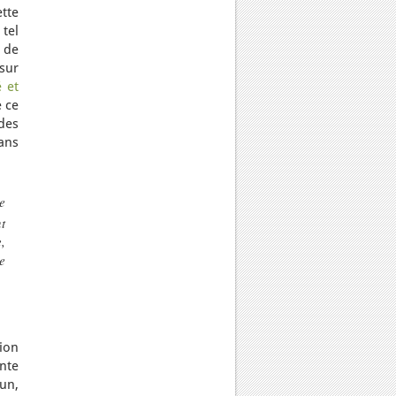
tte
 tel
 de
sur
 et
e ce
des
dans
e
t
,
e
ion
nte
un,