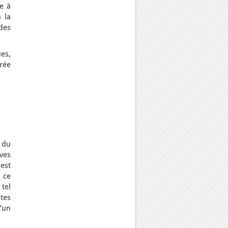
e à
 la
des
es,
rée
 du
ves
 est
 ce
tel
tes
’un