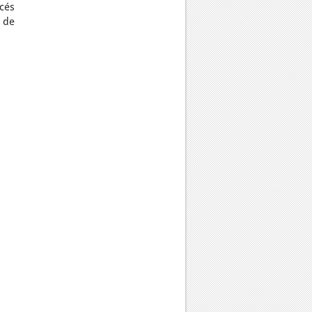
cés
 de