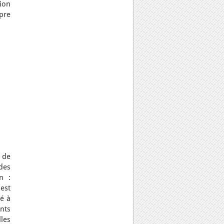
ion
pre
 de
des
n :
est
té à
nts
les