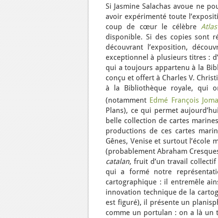
Si Jasmine Salachas avoue ne pou
avoir expérimenté toute l’expos
coup de cœur le célèbre
Atla
disponible. Si des copies sont r
découvrant l’exposition, découv
exceptionnel à plusieurs titres : 
qui a toujours appartenu à la Bib
conçu et offert à Charles V. Chris
à la Bibliothèque royale, qui 
(notamment
Edmé François Jom
Plans), ce qui permet aujourd’hu
belle collection de cartes marine
productions de ces cartes marine
Gênes, Venise et surtout l’école 
(probablement Abraham Cresques, 
catalan
, fruit d’un travail collect
qui a formé notre représentat
cartographique : il entremêle ai
innovation technique de la carto
est figuré), il présente un plani
comme un portulan : on a là un 