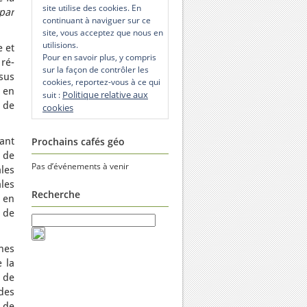
site utilise des cookies. En
par
continuant à naviguer sur ce
site, vous acceptez que nous en
utilisions.
e et
Pour en savoir plus, y compris
ré-
sur la façon de contrôler les
ssus
cookies, reportez-vous à ce qui
é en
Politique relative aux
suit :
t de
cookies
ant
Prochains cafés géo
 de
Pas d’événements à venir
ales
ales
Recherche
s en
 de
hes
 la
n de
des
 de