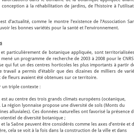
a conception à la réhabilitation de jardins, de l’histoire à l’utilisa
est d’actualité, comme le montre l’existence de l’Association Sa
voir les bonnes variétés pour la santé et l’environnement.
es
et particulièrement de botanique appliquée, sont territorialisée
i a mené un programme de recherche de 2003 à 2008 pour le CNRS
ise qui fut un des centres horticoles les plus importants à partir d
 travail a permis d’établir que des dizaines de milliers de vari
 de fleurs avaient été obtenues sur ce territoire.
r un triple contexte :
n est au centre des trois grands climats européens (océanique,
. La région lyonnaise propose une diversité de sols (Monts du
ines alluviales). Ces données naturelles ont favorisé la présence 
otentiel de diversité botanique ;
 et la Saône peuvent être considérés comme les axes d’entrée et 
e, cela se voit à la fois dans la construction de la ville et dans