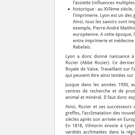
l’assiette (influences multiples)
historique : au XVIème siècle
l’imprimerie. Lyon est un des
Ainsi, tous les savoirs sont i
exemple, Pierre-André Matthiol
européenne. A cette époque, le
entre imprimerie et médecine f
Rabelais.
Lyon a donc donné naissance à d
Rozier (Abbé Rozier). Ce dernie
Royale de Vaise. Travaillant sur 
qui peuvent être ainsi testées sur 
Jusque dans les années 1930, av
centres de recherche et de prod
animal et minéral. Il faut donc ex
Ainsi, Rozier et ses successeurs 
greffes, l’acclimatation des nouv
siècles après son arrivée en Europe
En 1818, Vilmorin envoie à Lyon
variétés acclimatées dans la régi