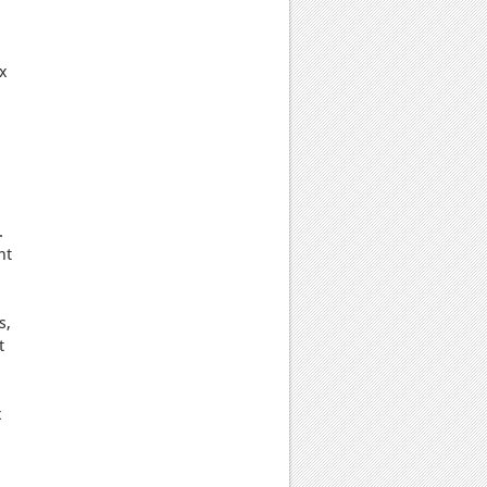
ux
s
.
nt
s,
t
s
x
.