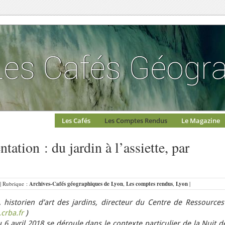
Les Cafés
Les Comptes Rendus
Le Magazine
tation : du jardin à l’assiette, par
 | Rubrique :
Archives-Cafés géographiques de Lyon
,
Les comptes rendus
,
Lyon
|
 historien d’art des jardins, directeur du Centre de Ressources
crba.fr
)
6 avril 2018 se déroule dans le contexte particulier de la Nuit d