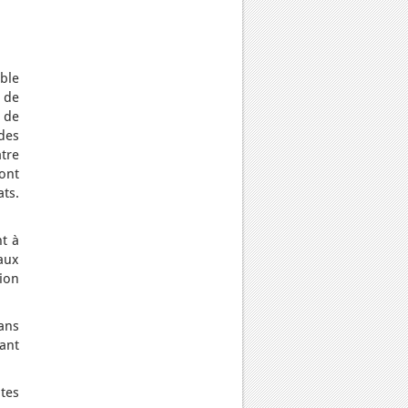
able
 de
a de
des
atre
ont
ts.
nt à
aux
ion
ans
ant
ntes