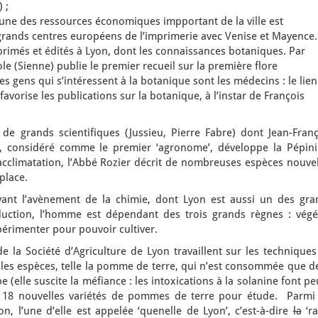
 ;
, une des ressources économiques impportant de la ville est
 grands centres européens de l’imprimerie avec Venise et Mayence.
mprimés et édités à Lyon, dont les connaissances botaniques. Par
e (Sienne) publie le premier recueil sur la première flore
s gens qui s’intéressent à la botanique sont les médecins : le lien
avorise les publications sur la botanique, à l’instar de François
e grands scientifiques (Jussieu, Pierre Fabre) dont Jean-Franç
r, considéré comme le premier ‘agronome’, développe la Pépini
l’acclimatation, l’Abbé Rozier décrit de nombreuses espèces nouve
place.
ant l’avènement de la chimie, dont Lyon est aussi un des gra
uction, l’homme est dépendant des trois grands règnes : végét
périmenter pour pouvoir cultiver.
de la Société d’Agriculture de Lyon travaillent sur les technique
elles espèces, telle la pomme de terre, qui n’est consommée que 
 (elle suscite la méfiance : les intoxications à la solanine font pe
 18 nouvelles variétés de pommes de terre pour étude. Parmi 
on, l’une d’elle est appelée ‘quenelle de Lyon’, c’est-à-dire
la
‘ra