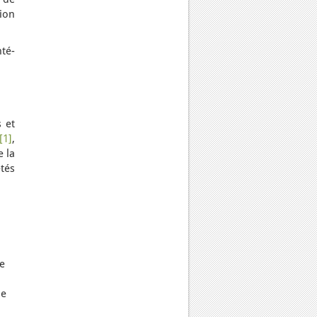
tion
nté-
s et
[1]
,
e la
étés
de
de