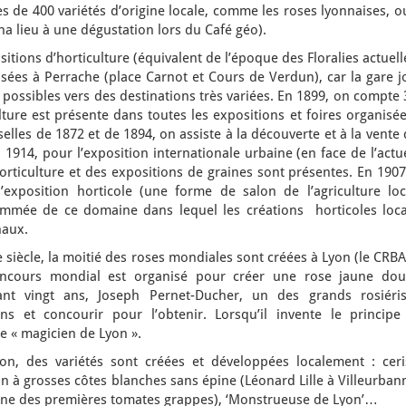
s de 400 variétés d’origine locale, comme les roses lyonnaises, o
na lieu à une dégustation lors du Café géo).
itions d’horticulture (équivalent de l’époque des Floralies actuell
isées à Perrache (place Carnot et Cours de Verdun), car la gare 
possibles vers des destinations très variées. En 1899, on compte
ulture est présente dans toutes les expositions et foires organisé
elles de 1872 et de 1894, on assiste à la découverte et à la vente
 1914, pour l’exposition internationale urbaine (en face de l’actu
horticulture et des expositions de graines sont présentes. En 1907
 l’exposition horticole (une forme de salon de l’agriculture loc
ommée de ce domaine dans lequel les créations horticoles loca
naux.
siècle, la moitié des roses mondiales sont créées à Lyon (le CRB
oncours mondial est organisé pour créer une rose jaune dou
nt vingt ans, Joseph Pernet-Ducher, un des grands rosiéris
s et concourir pour l’obtenir. Lorsqu’il invente le principe
 le « magicien de Lyon ».
on, des variétés sont créées et développées localement : ceri
don à grosses côtes blanches sans épine (Léonard Lille à Villeurban
une des premières tomates grappes), ‘Monstrueuse de Lyon’…