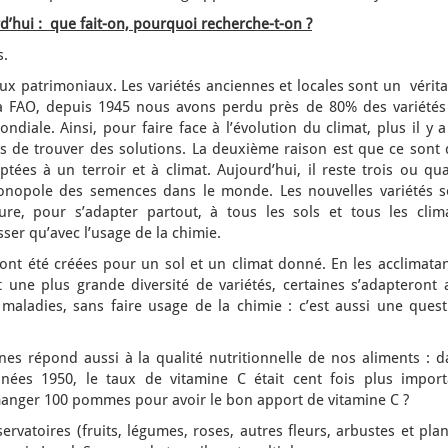
d’hui : que fait-on, pourquoi recherche-t-on ?
s.
ux patrimoniaux. Les variétés anciennes et locales sont un vérit
la FAO, depuis 1945 nous avons perdu près de 80% des variétés
ndiale. Ainsi, pour faire face à l’évolution du climat, plus il y 
es de trouver des solutions. La deuxième raison est que ce sont 
tées à un terroir et à climat. Aujourd’hui, il reste trois ou qu
onopole des semences dans le monde. Les nouvelles variétés s
ure, pour s’adapter partout, à tous les sols et tous les clima
er qu’avec l’usage de la chimie.
 ont été créées pour un sol et un climat donné. En les acclimata
 une plus grande diversité de variétés, certaines s’adapteront 
 maladies, sans faire usage de la chimie : c’est aussi une quest
nes répond aussi à la qualité nutritionnelle de nos aliments : d
es 1950, le taux de vitamine C était cent fois plus import
 manger 100 pommes pour avoir le bon apport de vitamine C ?
ervatoires (fruits, légumes, roses, autres fleurs, arbustes et pla