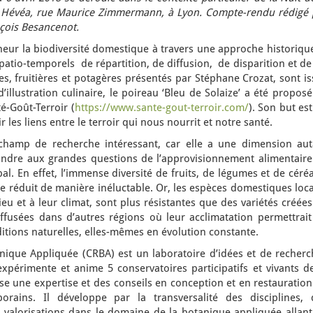
e Hévéa, rue Maurice Zimmermann, à Lyon. Compte-rendu rédigé 
nçois Besancenot.
neur la biodiversité domestique à travers une approche historiqu
io-temporels de répartition, de diffusion, de disparition et de 
es, fruitières et potagères présentés par Stéphane Crozat, sont i
’illustration culinaire, le poireau ‘Bleu de Solaize’ a été propos
é-Goût-Terroir (
https://www.sante-gout-terroir.com/
). Son but es
ir les liens entre le terroir qui nous nourrit et notre santé.
champ de recherche intéressant, car elle a une dimension aut
ondre aux grandes questions de l’approvisionnement alimentaire
l. En effet, l’immense diversité de fruits, de légumes et de céré
 se réduit de manière inéluctable. Or, les espèces domestiques loc
ieu et à leur climat, sont plus résistantes que des variétés créée
iffusées dans d’autres régions où leur acclimatation permettrait
tions naturelles, elles-mêmes en évolution constante.
ique Appliquée (CRBA) est un laboratoire d’idées et de recherc
xpérimente et anime 5 conservatoires participatifs et vivants de
se une expertise et des conseils en conception et en restauratio
orains. Il développe par la transversalité des disciplines, 
valorisations dans le domaine de la botanique appliquée allant