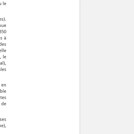
u le
es).
joue
 350
es à
 des
elle
, le
al),
les
A en
ble
tes
 de
ses
ne),