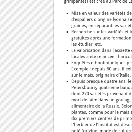
grimpantes) est créé au Parc de La
Mise en valeur des variétés de 
d’espaliers d’origine lyonnais
graines, en séparant les variét
Recherche sur les variétés et 
gratuites après une formation 
les étudier, etc.
La valorisation dans l’assiette
locales a été relancée : haricot
Enquêtes ethnobotaniques perm
Exemple : depuis 60 ans, il ex
sur le maïs, originaire d’Italie.
Depuis presque quatre ans, le 
Pétersbourg, quatrième banqu
dont 270 variétés provenant de
mort de faim dans un goulag, a 
alimentaire de la Russie. Selon
plantes, comme pour le maïs a
dix premiers centres de primo-
L’herbier de l’Institut est dé
noté (origine, mode de culture, 