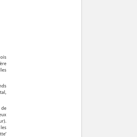
ois
ère
lles
nds
al,
s de
deux
ur).
les
tte’