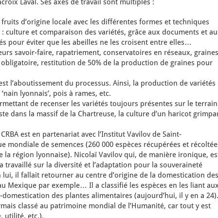
croix Laval. Ses axes de travail sont multiples :
fruits d’origine locale avec les différentes formes et techniques
e : culture et comparaison des variétés, grâce aux documents et a
és pour éviter que les abeilles ne les croisent entre elles…
leurs savoir-faire, rapatriement, conservatoires en réseaux, graine
obligatoire, restitution de 50% de la production de graines pour
 est l’aboutissement du processus. Ainsi, la production de variétés
 ‘nain lyonnais’, pois à rames, etc.
ettant de recenser les variétés toujours présentes sur le terrain
iste dans la massif de la Chartreuse, la culture d’un haricot grimpa
CRBA est en partenariat avec l’Institut Vavilov de Saint-
e mondiale de semences (260 000 espèces récupérées et récoltée
 la région lyonnaise). Nicolaï Vavilov qui, de manière ironique, es
travaillé sur la diversité et l’adaptation pour la souveraineté
 lui, il fallait retourner au centre d’origine de la domestication de
u Mexique par exemple… Il a classifié les espèces en les liant au
domestication des plantes alimentaires (aujourd’hui, il y en a 24)
sormais classé au patrimoine mondial de l’Humanité, car tout y est
utilité, etc.).