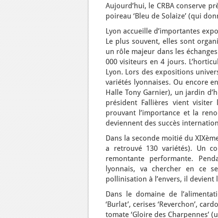
Aujourd’hui, le CRBA conserve prè
poireau ‘Bleu de Solaize’ (qui don
Lyon accueille d’importantes expos
Le plus souvent, elles sont organ
un rôle majeur dans les échanges 
000 visiteurs en 4 jours. L’hortic
Lyon. Lors des expositions univers
variétés lyonnaises. Ou encore en
Halle Tony Garnier), un jardin d’
président Fallières vient visiter
prouvant l’importance et la ren
deviennent des succès internatio
Dans la seconde moitié du XIXème 
a retrouvé 130 variétés). Un c
remontante performante. Penda
lyonnais, va chercher en ce sen
pollinisation à l’envers, il devient
Dans le domaine de l’alimentati
‘Burlat’, cerises ‘Reverchon’, car
tomate ‘Gloire des Charpennes’ (