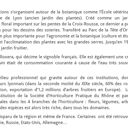
ions s’organisent autour de la botanique comme l’École vétérina
e de Lyon (ancien Jardin des plantes). Créé comme un jar
 floral important sur les pentes de la Croix-Rousse, ce dernier a 
s pour les dessins des soieries. Transféré au Parc de la Tête d’O
 en plus importante pour l’agronomie et la botanique (culture et é
et l’acclimatation des plantes avec les grandes serres. Jusqu’en 1
jardin fruitier.
lloxera, qui décime le vignoble français. Elle est également une c
 vin était de consommation courante à cause de l’eau très souv
lieu professionnel qui gravite autour de ces institutions, do
eurs lyonnais (dans la seconde moitié du XIXe siècle, 60% des ro
on, exportation d’1,2 millions d’arbres fruitiers en Europe). L
titution de la Société d’Horticulture Pratique du Rhône et par
tales dans les 4 branches de l’horticulture : fleurs, légumes, ar
é des espèces est alors très riche, dans tous les domaines.
isparu de la région et même de France. Certaines ont été retrouv
bie, Russie, Etats-Unis, Allemagne…