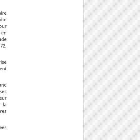
ire
din
pour
r en
tude
972,
rise
ent
nne
ses
eur
 la
bres
ées