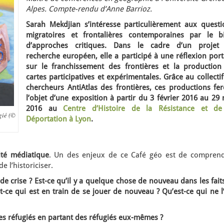
Alpes. Compte-rendu d’Anne Barrioz.
Sarah Mekdjian s’intéresse particulièrement aux questi
migratoires et frontalières contemporaines par le bi
d’approches critiques. Dans le cadre d’un projet
recherche européen, elle a participé à une réflexion por
sur le franchissement des frontières et la production
cartes participatives et expérimentales. Grâce au collecti
chercheurs AntiAtlas des frontières, ces productions fer
l’objet d’une exposition à partir du 3 février 2016 au 29
2016 au
Centre d’Histoire de la Résistance et de
gié (©
Déportation à Lyon
.
lité médiatique
. Un des enjeux de ce Café géo est de comprend
e l’historiciser.
e crise ? Est-ce qu’il y a quelque chose de nouveau dans les fait
t-ce qui est en train de se jouer de nouveau ? Qu’est-ce qui ne l
es réfugiés en partant des réfugiés eux-mêmes ?