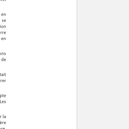
 en
 se
tion
rre
e en
ions
i de
ait
rer
pte
Les
r la
ère
ore.