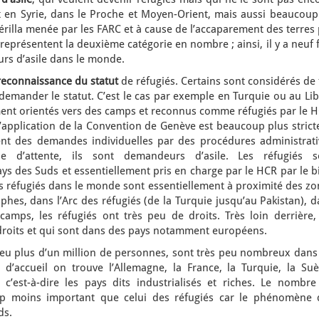
t en Syrie, dans le Proche et Moyen-Orient, mais aussi beaucoup
illa menée par les FARC et à cause de l’accaparement des terres 
 représentent la deuxième catégorie en nombre ; ainsi, il y a neuf 
rs d’asile dans le monde.
reconnaissance du statut
de réfugiés. Certains sont considérés de 
demander le statut. C’est le cas par exemple en Turquie ou au Li
ent orientés vers des camps et reconnus comme réfugiés par le H
 l’application de la Convention de Genève est beaucoup plus strict
ent des demandes individuelles par des procédures administrati
e d’attente, ils sont demandeurs d’asile. Les réfugiés s
ays des Suds et essentiellement pris en charge par le HCR par le b
s réfugiés dans le monde sont essentiellement à proximité des zo
ophes, dans l’Arc des réfugiés (de la Turquie jusqu’au Pakistan), 
camps, les réfugiés ont très peu de droits. Très loin derrière,
 droits et qui sont dans des pays notamment européens.
peu plus d’un million de personnes, sont très peu nombreux dans 
d’accueil on trouve l’Allemagne, la France, la Turquie, la Suè
, c’est-à-dire les pays dits industrialisés et riches. Le nombre
p moins important que celui des réfugiés car le phénomène 
ds.