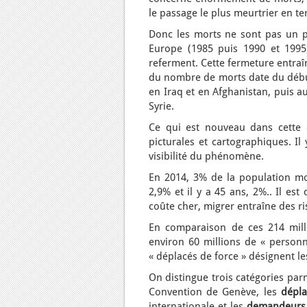
le passage le plus meurtrier en t
Donc les morts ne sont pas un 
Europe (1985 puis 1990 et 1995),
referment. Cette fermeture entraî
du nombre de morts date du début
en Iraq et en Afghanistan, puis a
Syrie.
Ce qui est nouveau dans cette 
picturales et cartographiques. Il
visibilité du phénomène.
En 2014, 3% de la population mon
2,9% et il y a 45 ans, 2%.. Il es
coûte cher, migrer entraîne des ri
En comparaison de ces 214 mil
environ 60 millions de « personn
« déplacés de force » désignent l
On distingue trois catégories parm
Convention de Genève, les
dépla
internationale et les
demandeurs 