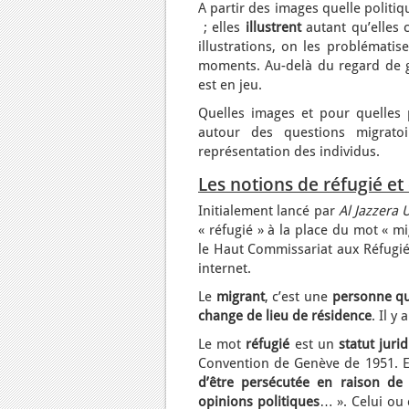
A partir des images quelle politiq
; elles
illustrent
autant qu’elles 
illustrations, on les problématis
moments. Au-delà du regard de gé
est en jeu.
Quelles images et pour quelles 
autour des questions migrato
représentation des individus.
Les notions de
réfugié
et
Initialement lancé par
Al Jazzera 
« réfugié » à la place du mot « m
le Haut Commissariat aux Réfugiés
internet.
Le
migrant
, c’est une
personne qu
change de lieu de résidence
. Il y
Le mot
réfugié
est un
statut juri
Convention de Genève de 1951. E
d’être persécutée en raison de 
opinions politiques
… ». Celui ou 