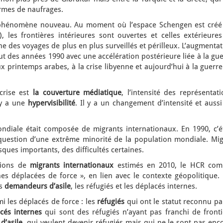
ermes de naufrages.
phénomène nouveau. Au moment où l’espace Schengen est créé
 les frontières intérieures sont ouvertes et celles extérieures
ne des voyages de plus en plus surveillés et périlleux. L’augmenta
 des années 1990 avec une accélération postérieure liée à la gue
ux printemps arabes, à la crise libyenne et aujourd’hui à la guerr
crise est
la couverture médiatique
, l’intensité des représentat
 y a une
hypervisibilité
. Il y a un changement d’intensité et auss
diale était composée de migrants internationaux. En 1990, c’ét
t question d’une extrême minorité de la population mondiale. Mig
sques importants, des difficultés certaines.
lions de
migrants internationaux
estimés en 2010, le HCR com
es déplacées de force », en lien avec le contexte géopolitique. 
es
demandeurs d’asile
, les réfugiés et les déplacés internes.
i les déplacés de force : les
réfugiés
qui ont le statut reconnu pa
cés internes
qui sont des réfugiés n’ayant pas franchi de fronti
d’asile
, qui veulent devenir réfugiés mais qui ne le sont pas enc