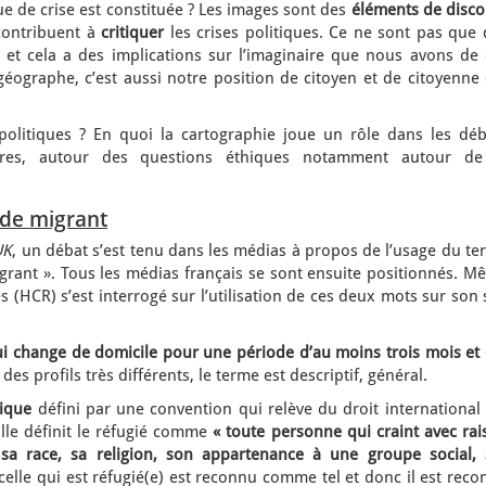
ue de crise est constituée ? Les images sont des
éléments de disco
contribuent à
critiquer
les crises politiques. Ce ne sont pas que 
e et cela a des implications sur l’imaginaire que nous avons de 
ographe, c’est aussi notre position de citoyen et de citoyenne 
politiques ? En quoi la cartographie joue un rôle dans les déb
ires, autour des questions éthiques notamment autour de
 de
migrant
UK
, un débat s’est tenu dans les médias à propos de l’usage du t
igrant ». Tous les médias français se sont ensuite positionnés. 
 (HCR) s’est interrogé sur l’utilisation de ces deux mots sur son 
i change de domicile pour une période d’au moins trois mois et 
 a des profils très différents, le terme est descriptif, général.
dique
défini par une convention qui relève du droit international 
lle définit le réfugié comme
« toute personne qui craint avec ra
sa race, sa religion, son appartenance à une groupe social, 
celle qui est réfugié(e) est reconnu comme tel et donc il est rec