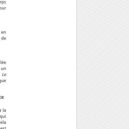
rps
our
e en
 de
ulée
t un
s
Le
que
te
 la
qui
ela
est