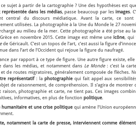
 ce sujet à partir de la cartographie ? Une des hypothèses est qu
t
représentée dans les médias
, passe beaucoup par les
images
. C
t central du discours médiatique. Avant la carte, ce sont 
rement utilisées. La photographie à la Une du Monde le 27 novem
chargé au milieu de la mer. Cette photographie a été prise au la
 la Grèce en novembre 2015. Cette image est même une
icône
, qui 
e
de Géricault. C’est un topos de l’art, c’est aussi la figure d’innoc
nue dans l’art de l’Occident qui rejoue la figure du naufragé.
tance par rapport à ce type de figure. Une autre figure existe, elle
e dans les médias, et notamment dans
Le Monde
: c’est la carte
ux et de routes migratoires, généralement composée de flèches. N
tre représentatif
: la
photographie
qui fait appel aux sensibilité
l’objet de raisonnement, de compréhension. Il s’agira de montrer
t raison, photographie et carte, ne tient pas. Ces images combin
itives, informatives, en plus de fonction
politique
.
e humanitaire et une crise politique
qui amène l’Union européenn
amment.
rte, notamment la carte de presse, interviennent comme élément