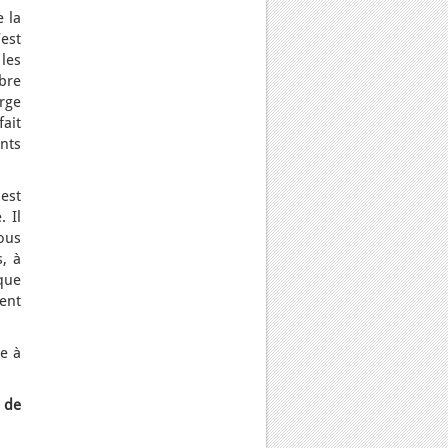
e la
’est
les
bre
rge
fait
ents
 est
. Il
ous
s, à
 que
ent
e à
 de