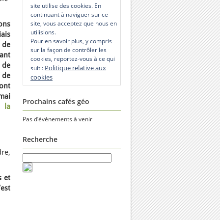
site utilise des cookies. En
continuant à naviguer sur ce
site, vous acceptez que nous en
ons
utilisions.
ais
Pour en savoir plus, y compris
 de
sur la façon de contrôler les
tant
cookies, reportez-vous à ce qui
 de
Politique relative aux
suit :
f de
cookies
ont
 mai
Prochains cafés géo
 la
Pas d’événements à venir
Recherche
re,
s et
’est