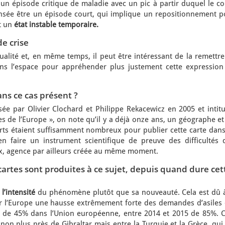
 épisode critique de maladie avec un pic à partir duquel le co
censée être un épisode court, qui implique un repositionnement p
st un
état instable temporaire.
de crise
ualité et, en même temps, il peut être intéressant de la remettr
ns l’espace pour appréhender plus justement cette expression
ans ce cas présent ?
lisée par Olivier Clochard et Philippe Rekacewicz en 2005 et intit
es de l’Europe », on note qu’il y a déjà onze ans, un géographe e
rts étaient suffisamment nombreux pour publier cette carte dan
en faire un instrument scientifique de preuve des difficultés 
x, agence par ailleurs créée au même moment.
artes sont produites à ce sujet, depuis quand dure cet
e
l’intensité
du phénomène plutôt que sa nouveauté. Cela est dû à
r l’Europe une hausse extrêmement forte des demandes d’asiles 
 de 45% dans l’Union européenne, entre 2014 et 2015 de 85%. C
n plus près de Gibraltar mais entre la Turquie et la Grèce, qui 