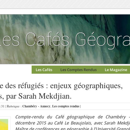
Les Cafés
Les Comptes Rendus
Le Magazine
se des réfugiés : enjeux géographiques,
es, par Sarah Mekdjian.
8:31 | Rubrique :
Chambéry - Annecy
,
Les comptes rendus
|
Compte-rendu du Café géographique de Chambéry 
décembre 2015 au Café Le Beaujolais, avec Sarah Mekdji
Maître de conférences en géographie à l’Université Greno