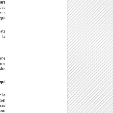
urs
des
ces
qui
ats
 la
erme
Même
site
qui
: la
ison
ses
onnu