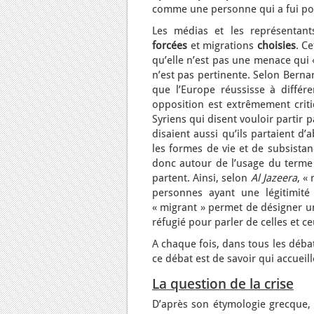
comme une personne qui a fui pour
Les médias et les représentant
forcées
et migrations
choisies
. C
qu’elle n’est pas une menace qui 
n’est pas pertinente. Selon Bernar
que l’Europe réussisse à différe
opposition est extrêmement criti
Syriens qui disent vouloir partir 
disaient aussi qu’ils partaient d’
les formes de vie et de subsista
donc autour de l’usage du terme de
partent. Ainsi, selon
Al Jazeera
, «
personnes ayant une légitimité
« migrant » permet de désigner un
réfugié pour parler de celles et c
A chaque fois, dans tous les débat
ce débat est de savoir qui accueill
La question de la crise
D’après son étymologie grecque, la