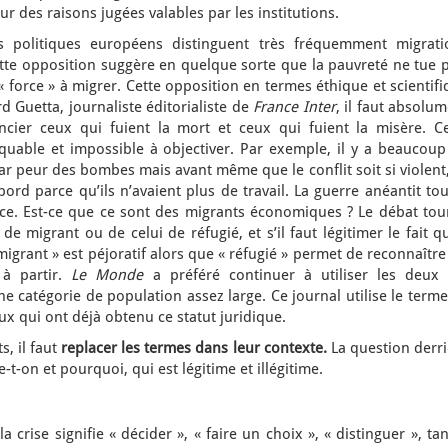
 des raisons jugées valables par les institutions.
s politiques européens distinguent très fréquemment migrati
ette opposition suggère en quelque sorte que la pauvreté ne tue 
« force » à migrer. Cette opposition en termes éthique et scientif
d Guetta, journaliste éditorialiste de
France Inter
, il faut absolu
ncier ceux qui fuient la mort et ceux qui fuient la misère. Ce
quable et impossible à objectiver. Par exemple, il y a beaucoup
par peur des bombes mais avant même que le conflit soit si violent,
abord parce qu’ils n’avaient plus de travail. La guerre anéantit to
nce. Est-ce que ce sont des migrants économiques ? Le débat tou
 migrant ou de celui de réfugié, et s’il faut légitimer le fait qu
 migrant » est péjoratif alors que « réfugié » permet de reconnaître
 à partir.
Le Monde
a préféré continuer à utiliser les deux 
e catégorie de population assez large. Ce journal utilise le term
eux qui ont déjà obtenu ce statut juridique.
s, il faut
replacer les termes dans leur contexte.
La question derr
e-t-on et pourquoi, qui est légitime et illégitime.
 crise signifie « décider », « faire un choix », « distinguer », ta