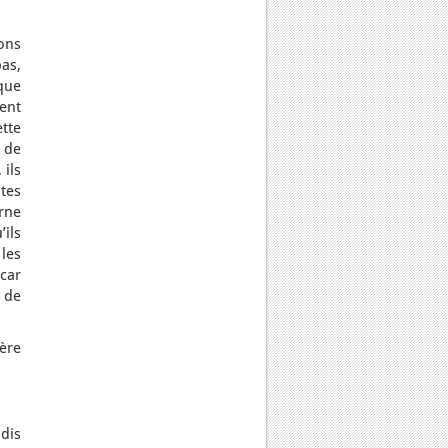
ons
pas,
ique
ment
tte
 de
 ils
utes
rne
’ils
 les
car
e de
ière
ndis