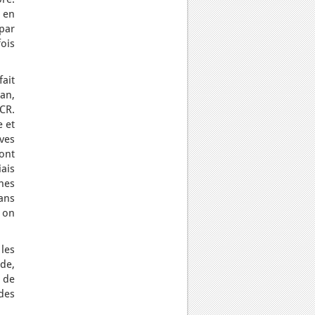
 en
par
fois
fait
ban,
CR.
e et
ves
ont
iais
nes
dans
 on
les
de,
 de
des