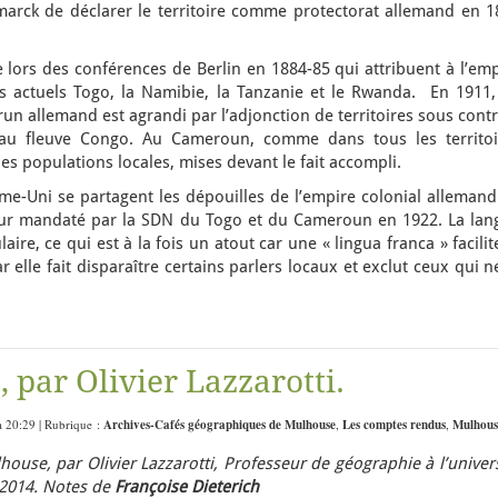
marck de déclarer le territoire comme protectorat allemand en 1
 lors des conférences de Berlin en 1884-85 qui attribuent à l’em
 actuels Togo, la Namibie, la Tanzanie et le Rwanda. En 1911,
 allemand est agrandi par l’adjonction de territoires sous contr
 au fleuve Congo. Au Cameroun, comme dans tous les territoi
les populations locales, mises devant le fait accompli.
me-Uni se partagent les dépouilles de l’empire colonial allemand
teur mandaté par la SDN du Togo et du Cameroun en 1922. La lan
aire, ce qui est à la fois un atout car une « lingua franca » facilit
elle fait disparaître certains parlers locaux et exclut ceux qui n
 par Olivier Lazzarotti.
à 20:29 | Rubrique :
Archives-Cafés géographiques de Mulhouse
,
Les comptes rendus
,
Mulhous
lhouse, par
Olivier Lazzarotti,
Professeur de géographie à l’univer
 2014. Notes de
Françoise Dieterich