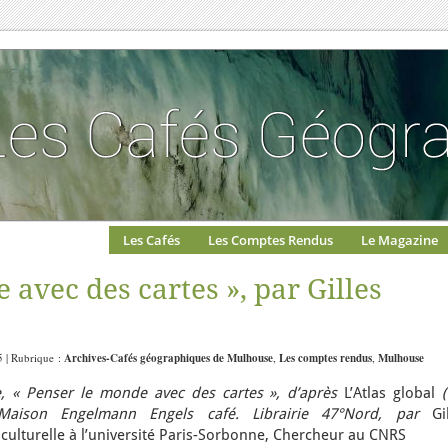
Les Cafés
Les Comptes Rendus
Le Magazine
 avec des cartes », par Gilles
5 | Rubrique :
Archives-Cafés géographiques de Mulhouse
,
Les comptes rendus
,
Mulhouse
e,
« Penser le monde avec des cartes », d
’après
L’Atlas global
(
Maison Engelmann Engels café. Librairie 47°Nord, par
Gi
ulturelle à l’université Paris-Sorbonne, Chercheur au CNRS