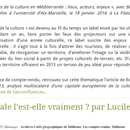
 de la culture en Méditerranée : lieux, acteurs, enjeux »,
avec B
hie à l’université d’Aix-Marseille,
le 18 janvier 2014, à La Filat
de la culture » est devenu au fil du temps un label envié par les vi
dant un an, faire porter les feux des projecteurs sur une vi
isation d’une année culturelle, ce label suscite des enjeux 
elle : il s’agit tout à la fois d’attirer des touristes, de réaliser
, de réorganiser un territoire, d’améliorer l’image ou la visibi
réer du lien social à partir de projets culturels de terrain, etc. D
n territoire offraient en 2013 un terrain de jeu idéal pour répond
ce de compte-rendu, retrouvez sur cette thématique l’article de B
13, analyse multiscalaire d’une capitale européenne de la cultu
 site de Géoconfluences
.
le l’est-elle vraiment ? par Lucil
:29 | Rubrique :
Archives-Cafés géographiques de Mulhouse
,
Les comptes rendus
,
Mulhouse