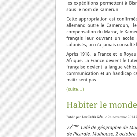
les expéditions permettent à Bis
sous le nom de Kamerun.
Cette appropriation est confirmée
allemand outre le Cameroun, les
compensation du Maroc, le Kamerun
français leur ouvrant un accès
colonisés, on n’a jamais consulté 
Après 1918, la France et le Royau
Afrique. La France devient le tu
française devient la langue véhicul
communication et un handicap car 
maîtrisent pas.
(suite…)
Habiter le monde,
Publié par
Les Cafés Géo
, le 24 novembre 2014 
ème
73
Café de géographie de Mu
de Picardie,
Mulhouse, 2 octobre