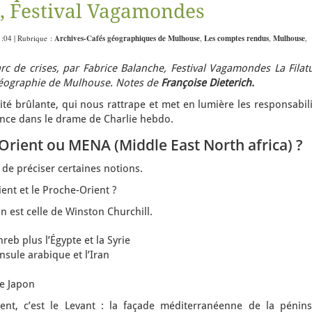
, Festival Vagamondes
1:04 | Rubrique :
Archives-Cafés géographiques de Mulhouse
,
Les comptes rendus
,
Mulhouse
,
rc de crises, par
Fabrice Balanche,
Festival Vagamondes La Filatu
géographie de Mulhouse. Notes de
Françoise Dieterich.
ité brûlante, qui nous rattrape et met en lumière les responsabil
rance dans le drame de Charlie hebdo.
rient ou MENA (Middle East North africa) ?
de préciser certaines notions.
ent et le Proche-Orient ?
on est celle de Winston Churchill.
reb plus l’Égypte et la Syrie
nsule arabique et l’Iran
le Japon
ient, c’est le Levant : la façade méditerranéenne de la pénins