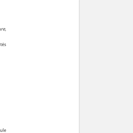
re,
ités
ule