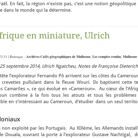
raël. En fait, la région n’existe pas, c’est une notion géopolitique
e dans le monde qui la détermine.
frique en miniature, Ulrich
23:31 | Rubrique :
Archives-Cafés géographiques de Mulhouse
,
Les comptes rendus
,
Mulhouse
5 septembre 2014, Ulrich Ngatcheu, Notes de Françoise Dieterich
r tête l’explorateur Fernando Pô arrivent sur les côtes du Camerou
crevettes pullulant dans le fleuve Wouri. Ils baptisent cette te
s Camarões », ce qui évolué en «Cameroun». Au cœur de l’Afriq
oun combine à la fois tous les atouts et tous les problèmes
sible en s’intéressant au Cameroun, d’étudier dans un seul territo
oloniaux
non exploité par les Portugais. Au XIXème, les Allemands install
 Douala, ouvrant la porte à l’explorateur Gustave Nachtigal, d