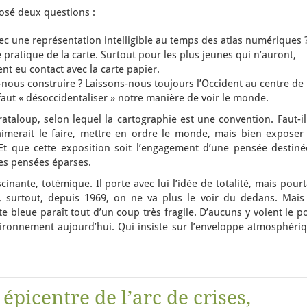
posé deux questions :
 une représentation intelligible au temps des atlas numériques 
pratique de la carte. Surtout pour les plus jeunes qui n’auront,
t eu contact avec la carte papier.
ous construire ? Laissons-nous toujours l’Occident au centre de
faut « désoccidentaliser » notre manière de voir le monde.
rataloup, selon lequel la cartographie est une convention. Faut-i
erait le faire, mettre en ordre le monde, mais bien exposer 
Et que cette exposition soit l’engagement d’une pensée destiné
 des pensées éparses.
scinante, totémique. Il porte avec lui l’idée de totalité, mais pour
, surtout, depuis 1969, on ne va plus le voir du dedans. Mais
e bleue paraît tout d’un coup très fragile. D’aucuns y voient le p
vironnement aujourd’hui. Qui insiste sur l’enveloppe atmosphériq
épicentre de l’arc de crises,