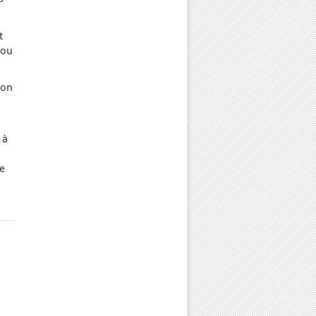
t
 ou
ion
 à
re