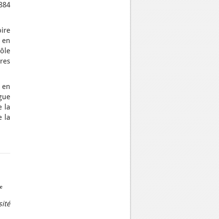
884
pire
 en
ôle
res
 en
gue
e la
e la
e
sité