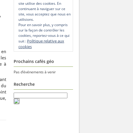
site utilise des cookies. En
continuant à naviguer sur ce
site, vous acceptez que nous en
?
utilisions.
Pour en savoir plus, y compris
sur la façon de contrôler les
cookies, reportez-vous à ce qui
Politique relative aux
suit :
cookies
l en
les
Prochains cafés géo
e à
Pas d’événements à venir
tant
Recherche
 du
oint
ue,