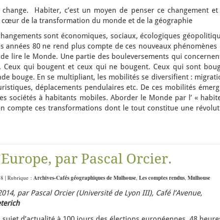
 change. Habiter, c’est un moyen de penser ce changement et 
au cœur de la transformation du monde et de la géographie
changements sont économiques, sociaux, écologiques géopolitiqu
es années 80 ne rend plus compte de ces nouveaux phénomènes 
de lire le Monde. Une partie des bouleversements qui concernent
. Ceux qui bougent et ceux qui ne bougent. Ceux qui sont boug
e bouge. En se multipliant, les mobilités se diversifient : migrat
uristiques, déplacements pendulaires etc. De ces mobilités émerg
les sociétés à habitants mobiles. Aborder le Monde par l’ « habit
n compte ces transformations dont le tout constitue une révolut
’Europe, par Pascal Orcier.
28 | Rubrique :
Archives-Cafés géographiques de Mulhouse
,
Les comptes rendus
,
Mulhouse
2014, par
Pascal Orcier (Université de Lyon III),
Café l’Avenue,
terich
 sujet d’actualité à 100 jours des élections européennes, 48 heure