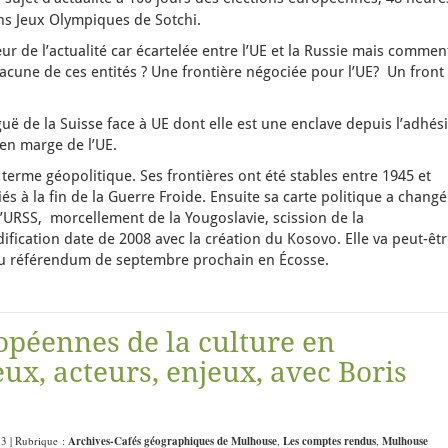
ins Jeux Olympiques de Sotchi.
ur de l’actualité car écartelée entre l’UE et la Russie mais commen
hacune de ces entités ? Une frontière négociée pour l’UE? Un front
guë de la Suisse face à UE dont elle est une enclave depuis l’adhés
 en marge de l’UE.
terme géopolitique. Ses frontières ont été stables entre 1945 et
és à la fin de la Guerre Froide. Ensuite sa carte politique a changé
l’URSS, morcellement de la Yougoslavie, scission de la
fication date de 2008 avec la création du Kosovo. Elle va peut-êt
 du référendum de septembre prochain en Écosse.
opéennes de la culture en
eux, acteurs, enjeux, avec Boris
53 | Rubrique :
Archives-Cafés géographiques de Mulhouse
,
Les comptes rendus
,
Mulhouse