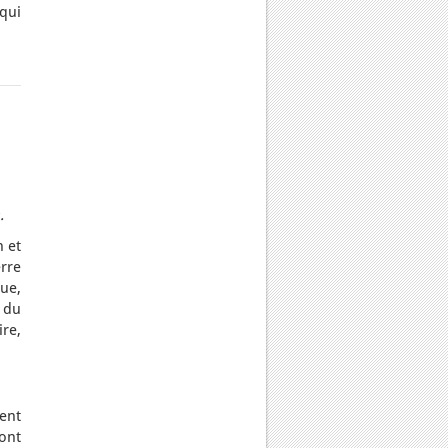
 qui
.
n et
rre
ue,
 du
ire,
ent
ont