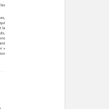
les
es,
qui
 la
és,
ions
ent
er »
ion
s