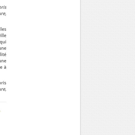
oris
ure,
lles
lle
qui
 une
lité
’une
re à
oris
re,
e