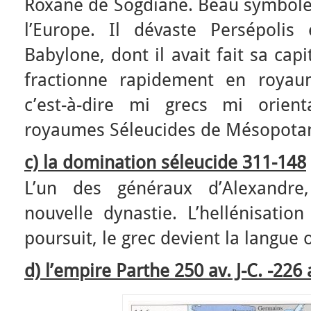
Roxane de Sogdiane. Beau symbole d
l’Europe. Il dévaste Persépoli
Babylone, dont il avait fait sa cap
fractionne rapidement en royaum
c’est-à-dire mi grecs mi orien
royaumes Séleucides de Mésopota
c) la domination séleucide 311-148
L’un des généraux d’Alexandre
nouvelle dynastie. L’hellénisati
poursuit, le grec devient la langue of
d) l’empire Parthe 250 av. J-C. -226 