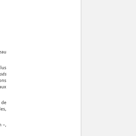
eau
lus
sés
ons
 aux
n de
les,
 –,