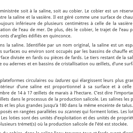
ministrée soit à la saline, soit au cobier. Le cobier est un réserv
tre la saline et la vasière. Il est géré comme une surface de chau
ujours inférieure de plusieurs centimètres à celle de la vasière
ation de l’eau de mer. De plus, dès le cobier, le trajet de l’eau 
ponts d’argiles édifiés en quinconce.
ans la saline. Identifiée par un nom original, la saline est un es
s surfaces ou environ sont occupés par les bassins de chauffe et
rface divisée en fards ou pièces de fards. Le tiers restant de la sa
 ou adernes et en bassins de cristallisation ou œillets, d’une sur
 plateformes circulaires ou
ladures
qui élargissent leurs plus gra
ntérieur d’une saline est proportionnel à sa surface et à celle
mbre de 14 à 17 œillets de marais à l’hectare. C’est dire l’import
lets dans le processus de la production salicole. Les salines les 
ets et les plus grandes jusqu’à 180 dans la même enceinte de talus
isposés en rangées parallèles ou
scannes
qui forment loties. Les lo
 Les loties sont des unités d’exploitation et des unités de proprié
usieurs trémet(s) où la production salicole de l’été est stockée.