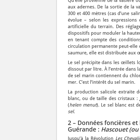
Qu’elle provienne de la vasière ou
aux adernes. De la sortie de la v
300 et 400 mètres (cas d’une salin
évolue – selon les expressions c
artificielle du terrain. Des régl
dispositifs pour moduler la haute
en tenant compte des conditions 
circulation permanente peut-elle 
saumure, elle est distribuée aux œ
Le sel précipite dans les œillets l
dissout par litre. À l’entrée dans 
de sel marin contiennent du chlo
mer. C’est l’intérêt du sel marin.
La production salicole extraite 
blanc, ou de taille des cristaux :
(
helen
menut
). Le sel blanc est
sel.
2 – Données foncières et 
Guérande :
Hascouet (ou 
Jusqu’à la Révolution
Les Chevali