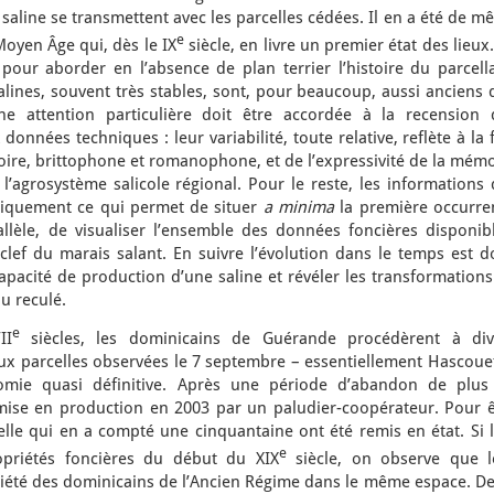
 saline se transmettent avec les parcelles cédées. Il en a été de 
e
oyen Âge qui, dès le IX
siècle, en livre un premier état des lieux
pour aborder en l’absence de plan terrier l’histoire du parcella
alines, souvent très stables, sont, pour beaucoup, aussi anciens
ne attention particulière doit être accordée à la recension 
onnées techniques : leur variabilité, toute relative, reflète à la 
itoire, brittophone et romanophone, et de l’expressivité de la mém
e l’agrosystème salicole régional. Pour le reste, les informations
giquement ce qui permet de situer
a minima
la première occurre
allèle, de visualiser l’ensemble des données foncières disponibl
clef du marais salant. En suivre l’évolution dans le temps est d
pacité de production d’une saline et révéler les transformations
u reculé.
e
II
siècles, les dominicains de Guérande procédèrent à div
 parcelles observées le 7 septembre – essentiellement Hascouet
omie quasi définitive. Après une période d’abandon de plus
mise en production en 2003 par un paludier-coopérateur. Pour ê
celle qui en a compté une cinquantaine ont été remis en état. Si 
e
opriétés foncières du début du XIX
siècle, on observe que l
iété des dominicains de l’Ancien Régime dans le même espace. De 