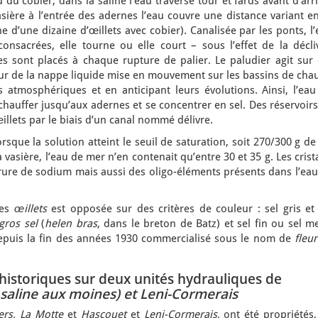
 du cobier, dans la saline l’eau traverse tour et fards avant d’arr
asière à l’entrée des adernes l’eau couvre une distance variant e
e d’une dizaine d’œillets avec cobier). Canalisée par les ponts, l
onsacrées, elle tourne ou elle court – sous l’effet de la décliv
ages sont placés à chaque rupture de palier. Le paludier agit sur
ur de la nappe liquide mise en mouvement sur les bassins de chau
atmosphériques et en anticipant leurs évolutions. Ainsi, l’eau
chauffer jusqu’aux adernes et se concentrer en sel. Des réservoir
illets par le biais d’un canal nommé délivre.
orsque la solution atteint le seuil de saturation, soit 270/300 g de
la vasière, l’eau de mer n’en contenait qu’entre 30 et 35 g. Les cris
rure de sodium mais aussi des oligo-éléments présents dans l’eau
des
œillets
est opposée sur des critères de couleur : sel gris et
gros sel
(
helen bras
, dans le breton de Batz) et sel fin ou sel 
 depuis la fin des années 1930 commercialisé sous le nom de
fleu
historiques sur deux unités hydrauliques de
saline aux moines) et Leni-Cormerais
ers, La Motte
et
Hascouet
et
Leni-Cormerais,
ont été propriétés,