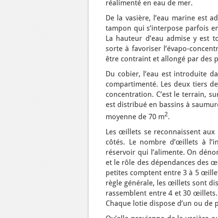
réalimenté en eau de mer.
De la vasière, l’eau marine est ad
tampon qui s’interpose parfois en
La hauteur d’eau admise y est to
sorte à favoriser l’évapo-concentr
être contraint et allongé par des 
Du cobier, l’eau est introduite d
compartimenté. Les deux tiers de
concentration. C’est le terrain, su
est distribué en bassins à saumure
2
moyenne de 70 m
.
Les œillets se reconnaissent aux
côtés. Le nombre d’œillets à l’i
réservoir qui l’alimente. On déno
et le rôle des dépendances des œil
petites comptent entre 3 à 5 œill
règle générale, les œillets sont d
rassemblent entre 4 et 30 œillets.
Chaque lotie dispose d’un ou de pl