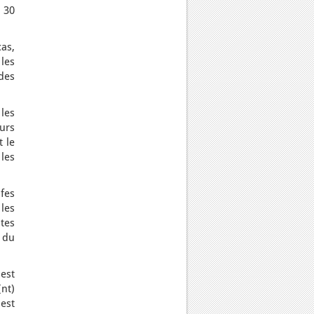
à 30
cas,
les
 des
 les
eurs
t le
les
fes
 les
utes
 du
 est
(nt)
 est