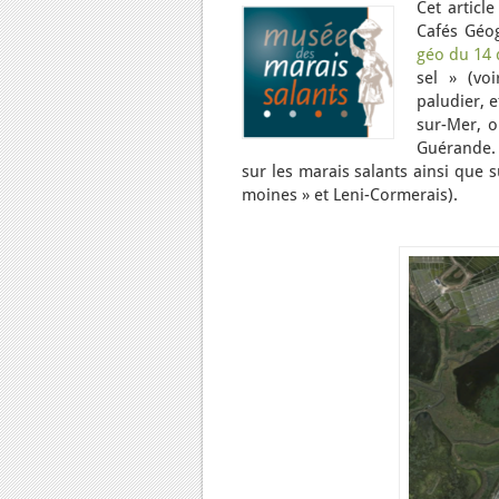
Cet articl
Cafés Géo
géo du 14
sel » (vo
paludier, 
sur-Mer, o
Guérande. 
sur les marais salants ainsi que
moines » et Leni-Cormerais).