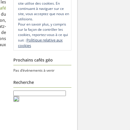
 les
site utilise des cookies. En
afé
continuant à naviguer sur ce
site, vous acceptez que nous en
s du
utilisions.
on,
Pour en savoir plus, y compris
atz-
sur la façon de contrôler les
 de
cookies, reportez-vous à ce qui
ions
Politique relative aux
suit :
aux
cookies
Prochains cafés géo
Pas d’événements à venir
Recherche