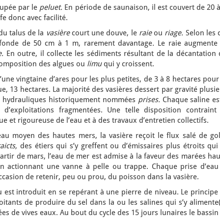
cupée par le
peluet.
En période de saunaison, il est couvert de 20 
fe donc avec facilité.
du talus de la
vasière
court une douve, le
raie
ou
riage.
Selon les 
rofonde de 50 cm à 1 m, rarement davantage
.
Le raie augmente 
e.
En outre, il collecte les sédiments résultant de la décantation
composition des algues ou
limu
qui y croissent.
d’une vingtaine d’ares pour les plus petites, de 3 à 8 hectares pour
e, 13 hectares. La majorité des vasières dessert par gravité plusi
tés hydrauliques historiquement nommées
prises.
Chaque saline es
 d’exploitations fragmentées. Une telle disposition contraint 
e et rigoureuse de l’eau et à des travaux d’entretien collectifs.
u moyen des hautes mers, la vasière reçoit le flux salé de gol
raicts,
des étiers qui s’y greffent ou d’émissaires plus étroits qui
artir de mars, l’eau de mer est admise à la faveur des marées ha
en actionnant une vanne à pelle ou trappe. Chaque prise d’eau
occasion de retenir, peu ou prou, du poisson dans la vasière.
 est introduit en se repérant à une pierre de niveau. Le principe
itants de produire du sel dans la ou les salines qui s’y alimente
es de vives eaux. Au bout du cycle des 15 jours lunaires le bassin