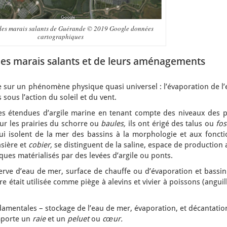
des marais salants de Guérande © 2019 Google données
cartographiques
des marais salants et de leurs aménagements
 sur un phénomène physique quasi universel : l’évaporation de l’
sous l’action du soleil et du vent.
 étendues d’argile marine en tenant compte des niveaux des p
ur les prairies du schorre ou
baules,
ils ont érigé des talus ou
fos
i isolent de la mer des bassins à la morphologie et aux foncti
asière et
cobier,
se distinguent de la saline, espace de production
es matérialisés par des levées d’argile ou ponts.
éserve d’eau de mer, surface de chauffe ou d’évaporation et bassi
re était utilisée comme piège à alevins et vivier à poissons (anguil
mentales – stockage de l’eau de mer, évaporation, et décantation
mporte un
raie
et un
peluet
ou
cœur.