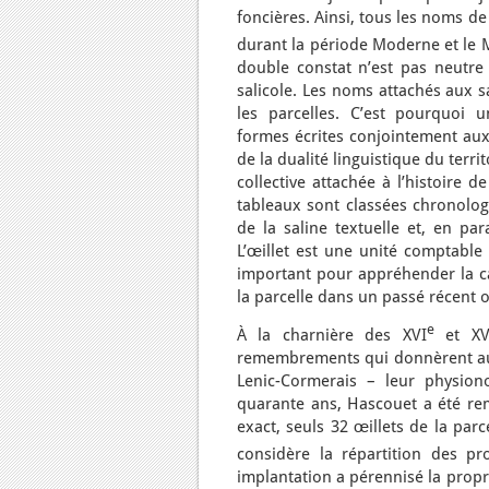
foncières. Ainsi, tous les noms de
durant la période Moderne et le M
double constat n’est pas neutre 
salicole. Les noms attachés aux s
les parcelles. C’est pourquoi u
formes écrites conjointement aux d
de la dualité linguistique du terr
collective attachée à l’histoire d
tableaux sont classées chronolo
de la saline textuelle et, en par
L’œillet est une unité comptable 
important pour appréhender la ca
la parcelle dans un passé récent o
e
À la charnière des XVI
et XV
remembrements qui donnèrent aux
Lenic-Cormerais – leur physion
quarante ans, Hascouet a été re
exact, seuls 32 œillets de la par
considère la répartition des pr
implantation a pérennisé la propr