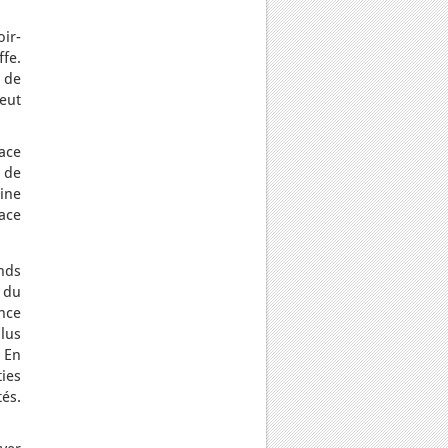
oir-
ffe.
 de
peut
pace
 de
line
face
nds
 du
ance
plus
. En
ties
tés.