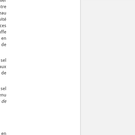
iver
ntre
’eau
ité
 ces
ffe
 en
s de
 sel
taux
 de
 sel
menu
r de
 en