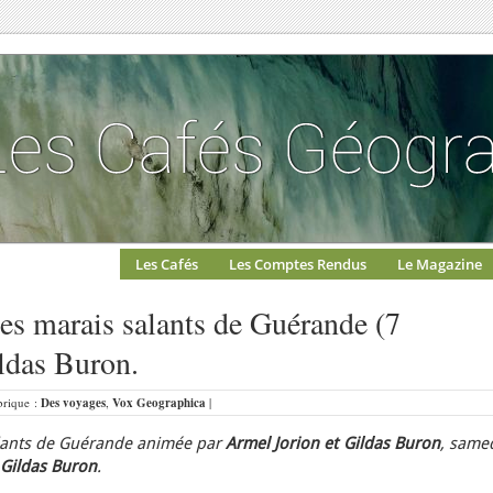
Les Cafés
Les Comptes Rendus
Le Magazine
es marais salants de Guérande (7
ldas Buron.
ubrique :
Des voyages
,
Vox Geographica
|
lants de Guérande animée par
Armel Jorion et Gildas Buron
, same
Gildas Buron
.