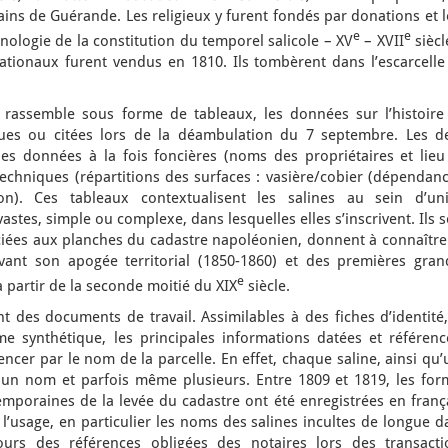
cains de Guérande. Les religieux y furent fondés par donations et 
e
e
ologie de la constitution du temporel salicole – XV
– XVII
siècl
ationaux furent vendus en 1810. Ils tombèrent dans l’escarcelle
rassemble sous forme de tableaux, les données sur l’histoire
 vues ou citées lors de la déambulation du 7 septembre. Les d
es données à la fois foncières (noms des propriétaires et lieu
techniques (répartitions des surfaces : vasière/cobier (dépendan
n). Ces tableaux contextualisent les salines au sein d’uni
astes, simple ou complexe, dans lesquelles elles s’inscrivent. Ils 
ociées aux planches du cadastre napoléonien, donnent à connaître
ant son apogée territorial (1850-1860) et des premières gran
e
à partir de la seconde moitié du XIX
siècle.
 des documents de travail. Assimilables à des fiches d’identité,
e synthétique, les principales informations datées et référenc
er par le nom de la parcelle. En effet, chaque saline, ainsi qu’
 un nom et parfois même plusieurs. Entre 1809 et 1819, les for
mporaines de la levée du cadastre ont été enregistrées en frança
 l’usage, en particulier les noms des salines incultes de longue d
ours des références obligées des notaires lors des transacti