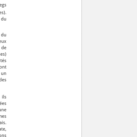
legs
es).
 du
 du
eux
 de
ces)
tés
sont
 un
des
 ils
ées
une
mes
is.
ate,
ons