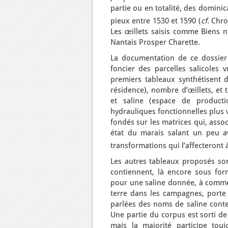
partie ou en totalité, des domini
pieux entre 1530 et 1590 (
cf.
Chron
Les œillets saisis comme Biens n
Nantais Prosper Charette.
La documentation de ce dossier 
foncier des parcelles salicoles
premiers tableaux synthétisent d
résidence), nombre d’œillets, et 
et saline (espace de productio
hydrauliques fonctionnelles plus v
fondés sur les matrices qui, ass
état du marais salant un peu av
transformations qui l’affecteront 
Les autres tableaux proposés sont
contiennent, là encore sous form
pour une saline donnée, à commenc
terre dans les campagnes, porte
parlées des noms de saline conte
Une partie du corpus est sorti de
mais la majorité participe touj