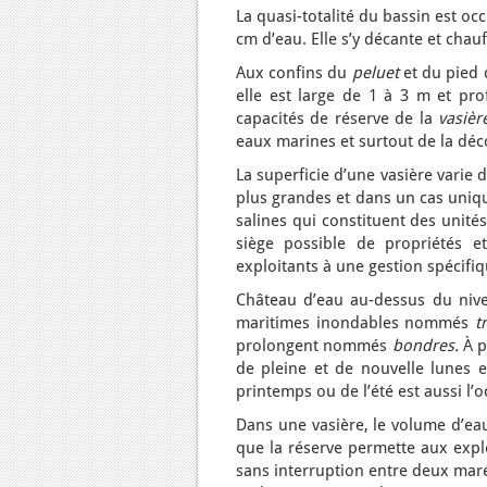
La quasi-totalité du bassin est oc
cm d’eau. Elle s’y décante et chauf
Aux confins du
peluet
et du pied 
elle est large de 1 à 3 m et p
capacités de réserve de la
vasièr
eaux marines et surtout de la dé
La superficie d’une vasière varie 
plus grandes et dans un cas uniqu
salines qui constituent des uni
siège possible de propriétés et
exploitants à une gestion spécifiqu
Château d’eau au-dessus du nivea
maritimes inondables nommés
t
prolongent nommés
bondres.
À p
de pleine et de nouvelle lunes 
printemps ou de l’été est aussi l’
Dans une vasière, le volume d’eau
que la réserve permette aux explo
sans interruption entre deux maré