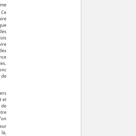
même
. Ce
ire
 que
des
fois
oire
 des
nce
es.
onc
 de
ers
 et
 de
tre
l’on
eur
là,