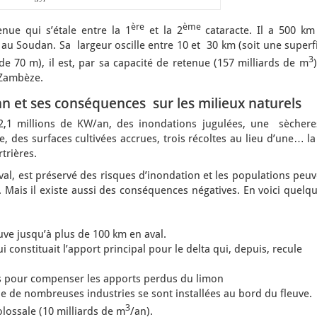
ère
ème
enue qui s’étale entre la 1
et la 2
cataracte. Il a 500 km
u Soudan. Sa largeur oscille entre 10 et 30 km (soit une superfi
3
e 70 m), il est, par sa capacité de retenue (157 milliards de m
)
 Zambèze.
n et ses conséquences sur les milieux naturels
2,1 millions de KW/an, des inondations jugulées, une sèchere
, des surfaces cultivées accrues, trois récoltes au lieu d’une… la
trières.
l’aval, est préservé des risques d’inondation et les populations peu
r. Mais il existe aussi des conséquences négatives. En voici quelq
euve jusqu’à plus de 100 km en aval.
i constituait l’apport principal pour le delta qui, depuis, recule
es pour compenser les apports perdus du limon
ue de nombreuses industries se sont installées au bord du fleuve.
3
lossale (10 milliards de m
/an).