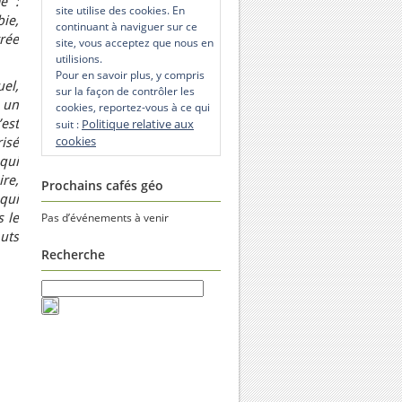
e :
site utilise des cookies. En
ie,
continuant à naviguer sur ce
rée
site, vous acceptez que nous en
utilisions.
Pour en savoir plus, y compris
uel,
sur la façon de contrôler les
 un
cookies, reportez-vous à ce qui
est
Politique relative aux
suit :
cookies
isé
qui
re,
Prochains cafés géo
qui
s le
Pas d’événements à venir
uts
Recherche