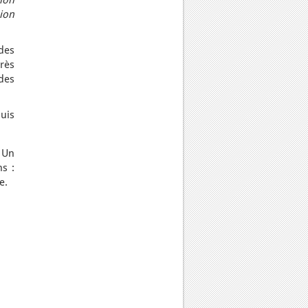
ion
ion
 des
très
des
uis
. Un
ns :
e.