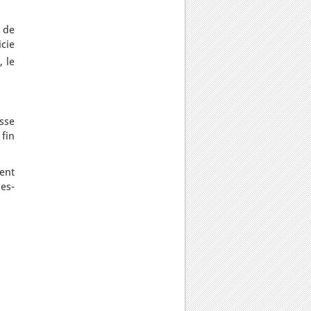
 de
cie
, le
sse
 fin
vent
ues-