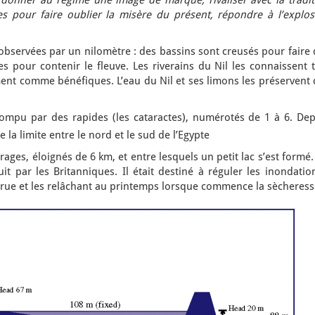
: donner au régime une image de marque, rivaliser avec la tradit
 pour faire oublier la misère du présent, répondre à l’explos
 observées par un nilomètre : des bassins sont creusés pour faire
s pour contenir le fleuve. Les riverains du Nil les connaissent 
ent comme bénéfiques. L’eau du Nil et ses limons les préservent 
ompu par des rapides (les cataractes), numérotés de 1 à 6. Dep
la limite entre le nord et le sud de l’Egypte
rrages, éloignés de 6 km, et entre lesquels un petit lac s’est formé
it par les Britanniques. Il était destiné à réguler les inondatio
crue et les relâchant au printemps lorsque commence la sècheress