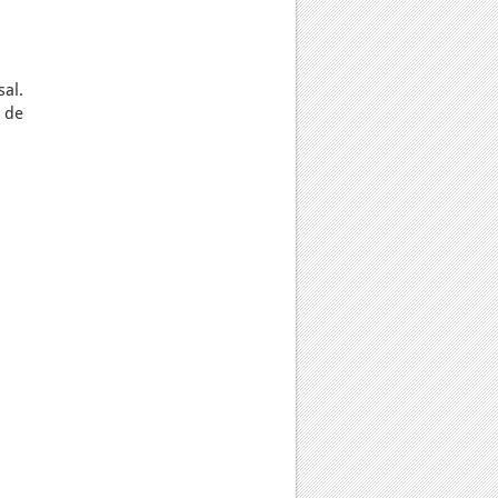
al.
 de