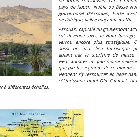
de fortes convoitises. On la nomm
pays de Kouch, Nubie ou Basse Nub
gouvernorat d’Assouan, Porte d’ent
de l’Afrique, vallée moyenne du Nil.
Assouan, capitale du gouvernorat act
est devenue, avec le Haut barrage,
verrou encore plus stratégique. C’
aussi un haut lieu touristique pr
autant par le tourisme de masse 
vient admirer un patrimoine millénai
que par les « grands de ce monde » 
viennent s’y ressourcer en hiver dan
célébrissime hôtel Old Cataract. Ato
r à différentes échelles.