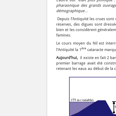
L’autre but était plus politique 
pharaonique des grands ouvrages
démographique…
Depuis l’Antiquité les crues sont
réserves, des digues sont dressée
bien et les considèrent généralem
famines.
Le cours moyen du Nil est interr
ère
l’Antiquité la 1
cataracte marque 
Aujourd’hui,
il existe en fait 2 ba
premier barrage avait été constru
retenant les eaux au début de la 