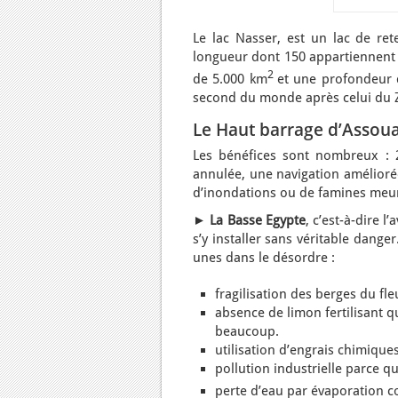
Le lac Nasser, est un lac de ret
longueur dont 150 appartiennent a
2
de 5.000 km
et une profondeur d
second du monde après celui du
Le Haut barrage d’Assoua
Les bénéfices sont nombreux : 
annulée, une navigation améliorée
d’inondations ou de famines meur
►
La Basse Egypte
, c’est-à-dire 
s’y installer sans véritable dange
unes dans le désordre :
fragilisation des berges du fl
absence de limon fertilisant qu
beaucoup.
utilisation d’engrais chimiqu
pollution industrielle parce q
perte d’eau par évaporation co