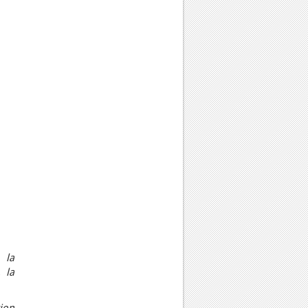
 la
 la