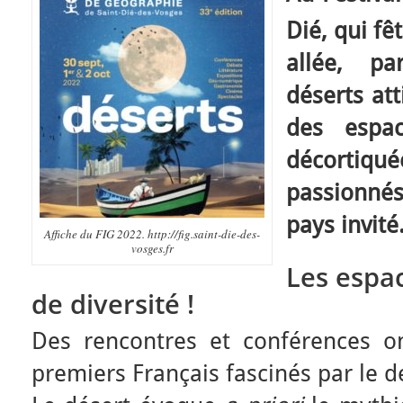
Dié, qui fê
allée, p
déserts att
des espac
décortiqu
passionné
pays invité
Affiche du FIG 2022. http://fig.saint-die-des-
vosges.fr
Les espac
de diversité !
Des rencontres et conférences 
premiers Français fascinés par le d