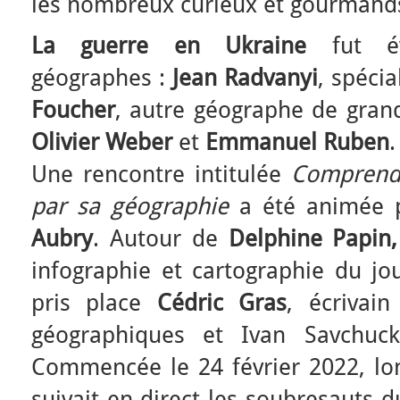
les nombreux curieux et gourmand
La guerre en Ukraine
fut év
géographes :
Jean Radvanyi
, spécia
Foucher
, autre géographe de grand
Olivier Weber
et
Emmanuel Ruben
.
Une rencontre intitulée
Comprendr
par sa géographie
a été animée p
Aubry
. Autour de
Delphine Papin,
infographie et cartographie du j
pris place
Cédric Gras
, écrivai
géographiques et Ivan Savchuck
Commencée le 24 février 2022, lo
suivait en direct les soubresauts d