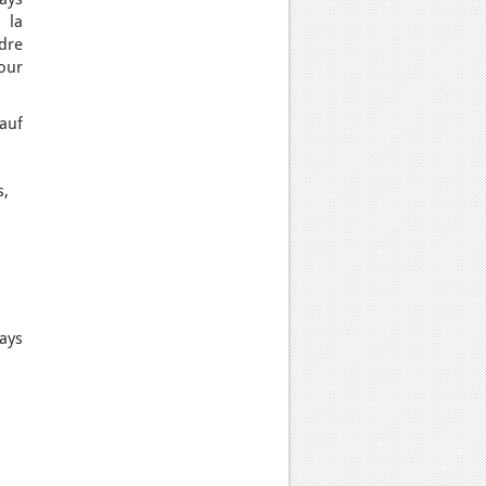
 la
dre
our
auf
s,
ays