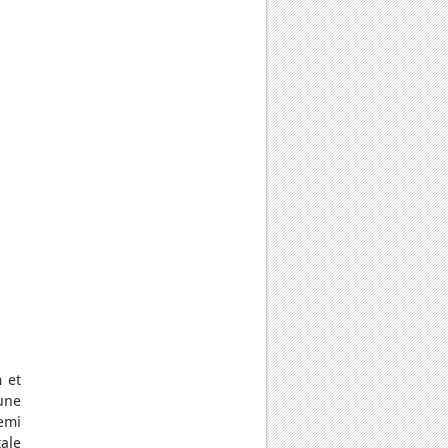
 et
une
semi
ale