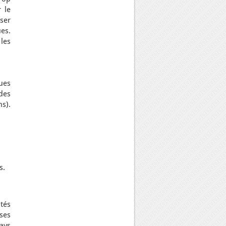
 le
iser
es.
les
ques
 des
ns).
s.
tés
ses
ays