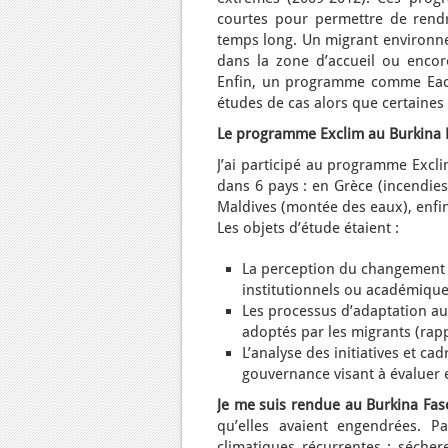
courtes pour permettre de rendr
temps long. Un migrant environnem
dans la zone d’accueil ou enco
Enfin, un programme comme Each
études de cas alors que certaines
Le programme Exclim au Burkina 
J’ai participé au programme Excli
dans 6 pays : en Grèce (incendies
Maldives (montée des eaux), enfin
Les objets d’étude étaient :
La perception du changement c
institutionnels ou académique
Les processus d’adaptation a
adoptés par les migrants (ra
L’analyse des initiatives et ca
gouvernance visant à évaluer e
Je me suis rendue au Burkina Fas
qu’elles avaient engendrées. Pa
climatiques récurrentes : sécher