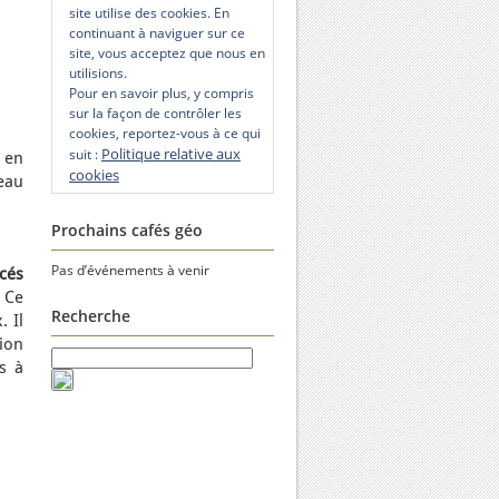
site utilise des cookies. En
continuant à naviguer sur ce
site, vous acceptez que nous en
utilisions.
Pour en savoir plus, y compris
sur la façon de contrôler les
cookies, reportez-vous à ce qui
Politique relative aux
suit :
s en
cookies
veau
Prochains cafés géo
Pas d’événements à venir
cés
. Ce
Recherche
 Il
ion
es à