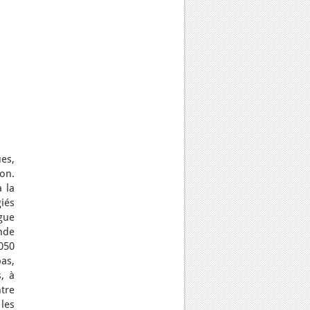
es,
ion.
 la
iés
gue
nde
2050
pas,
, à
ntre
les