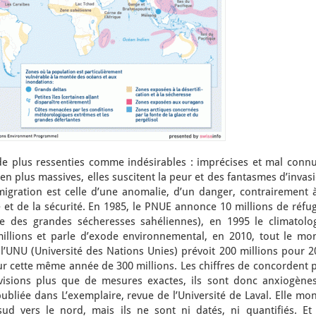
de plus ressenties comme indésirables : imprécises et mal connu
en plus massives, elles suscitent la peur et des fantasmes d’invas
migration est celle d’une anomalie, d’un danger, contrairement à
et de la sécurité. En 1985, le PNUE annonce 10 millions de réfug
e des grandes sécheresses sahéliennes), en 1995 le climatolo
lions et parle d’exode environnemental, en 2010, tout le mo
 l’UNU (Université des Nations Unies) prévoit 200 millions pour 
ur cette même année de 300 millions. Les chiffres de concordent 
évisions plus que de mesures exactes, ils sont donc anxiogènes
publiée dans L’exemplaire, revue de l’Université de Laval. Elle mo
ud vers le nord, mais ils ne sont ni datés, ni quantifiés. Et 