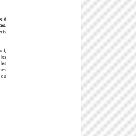
e à
es.
rts
ud,
 les
 les
nes
 du