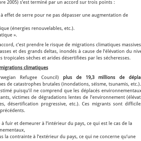
e 2005) s’est terminé par un accord sur trois points :
 à effet de serre pour ne pas dépasser une augmentation de
ique (énergies renouvelables, etc.).
tique ».
ccord, c’est prendre le risque de migrations climatiques massive
asses et des grands deltas, inondés à cause de l’élévation du ni
s tropicales sèches et arides désertifiées par les sécheresses.
migrations climatiques
orwegian Refugee Council)
plus de 19,3 millions de dépla
es de catastrophes brutales (inondations, séisme, tsunamis, etc.)
-estimé puisqu’il ne comprend que les déplacés environnementaux.
nts, victimes de dégradations lentes de l’environnement (élévat
, désertification progressive, etc.). Ces migrants sont difficil
 précédents.
 à fuir et demeurer à l’intérieur du pays, ce qui est le cas de la
nnementaux,
us la contrainte à l’extérieur du pays, ce qui ne concerne qu’une