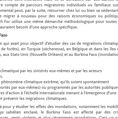
e compte de parcours migratoires individuels ou familiaux sur
ental peut, par la suite, retourner chez lui ou bien se sédentar
re migrer à nouveau pour des raisons économiques ou politiqu
 For utilise une même démarche méthodologique pour toutes 
 auraient besoin d’une approche spécifique.
Faso
m qui avait pour objectif d’étudier des cas de migrations climati
 de forêts), en Turquie (sécheresse), en Belgique et dans les îles
, aux Etats-Unis (Nouvelle Orléans) et au Burkina Faso (inondatio
limatique par les sinistrés eux-mêmes et par les acteurs
s.
u phénomène climatique extrême, qu’ils soient spontanément
pportés par eux-mêmes) ou programmés par les autorités publique
dres d’action à l’échelle internationale menant à l’émergence d’une
t prévenir les migrations climatiques.
o
pour y étudier les effets des inondations, notamment les mobili
ys sahélien enclavé, le Burkina Faso est affecté par des cri
esses, vents violents et plus récemment inondations. C’est un p