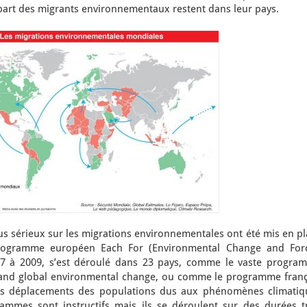
part des migrants environnementaux restent dans leur pays.
 sérieux sur les migrations environnementales ont été mis en pl
ogramme européen Each For (Environmental Change and For
07 à 2009, s’est déroulé dans 23 pays, comme le vaste progra
n and global environmental change, ou comme le programme franç
 les déplacements des populations dus aux phénomènes climatiq
ammes sont instructifs mais ils se déroulent sur des durées t