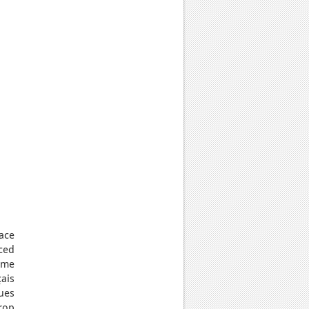
ace
ced
mme
ais
ues
rop