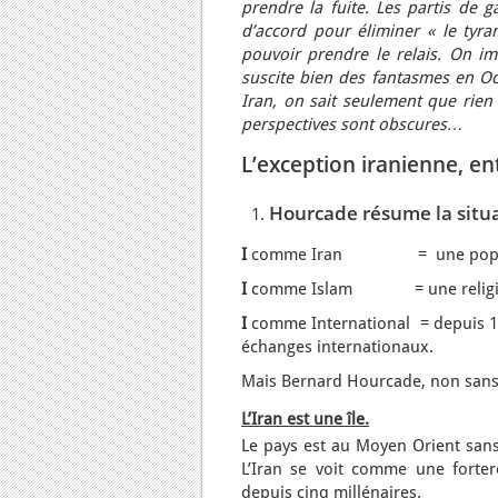
prendre la fuite. Les partis de 
d’accord pour éliminer « le tyra
pouvoir prendre le relais. On i
suscite bien des fantasmes en Occ
Iran, on sait seulement que rien 
perspectives sont obscures…
L’exception iranienne, e
Hourcade résume la situat
I
comme Iran = une populatio
I
comme Islam = une religion po
I
comme International = depuis 190
échanges internationaux.
Mais Bernard Hourcade, non sans ma
L’Iran est une île.
Le pays est au Moyen Orient sans 
L’Iran se voit comme une forter
depuis cinq millénaires.