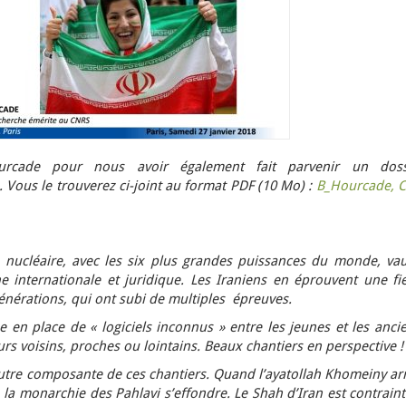
rcade pour nous avoir également fait parvenir un doss
. Vous le trouverez ci-joint au format PDF (10 Mo) :
B_Hourcade, C
le nucléaire, avec les six plus grandes puissances du monde, vau
e internationale et juridique. Les Iraniens en éprouvent une fie
nérations, qui ont subi de multiples épreuves.
en place de « logiciels inconnus » entre les jeunes et les ancie
eurs voisins, proches ou lointains. Beaux chantiers en perspective !
l’autre composante de ces chantiers. Quand l’ayatollah Khomeiny ar
la monarchie des Pahlavi s’effondre. Le Shah d’Iran est contrain