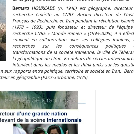
B
ernard HOURCADE
(n. 1946) est géographe, directeur
recherche émérite au CNRS. Ancien directeur de l’Insti
Français de Recherche en Iran pendant la révolution islami
(1978 – 1993), puis fondateur et directeur de l’équipe
recherche CNRS « Monde iranien » (1993-2005), il a effect
souvent en collaboration avec ses collègues iraniens, 
recherches sur les conséquences politiques 
transformations de la société iranienne, la ville de Téhéra
la géopolitique de l’Iran. En dehors de cercles universitaires
intervient dans les médias et les think tanks sur les quest
an aux rapports entre politique, territoire et société en Iran. Ber
cteur en géographie (Paris-Sorbonne, 1975).