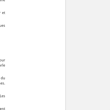
une
 et
ues
pour
arle
t du
hes.
 Les
vent