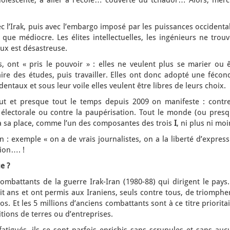
 adolescente, à aller à l’école… couverte du tchador… Alors, merc
c l’Irak, puis avec l’embargo imposé par les puissances occidenta
que médiocre. Les élites intellectuelles, les ingénieurs ne trou
aux est désastreuse.
, ont « pris le pouvoir » : elles ne veulent plus se marier ou ê
aire des études, puis travailler. Elles ont donc adopté une fécon
entaux et sous leur voile elles veulent être libres de leurs choix.
t et presque tout le temps depuis 2009 on manifeste : contre
e électorale ou contre la paupérisation. Tout le monde (ou presq
 à sa place, comme l’un des composantes des trois
I
, ni plus ni moi
n : exemple « on a de vrais journalistes, on a la liberté d’expres
sion…. !
e ?
ombattants de la guerre Irak-Iran (1980-88) qui dirigent le pays.
t ans et ont permis aux Iraniens, seuls contre tous, de triomphe
os. Et les 5 millions d’anciens combattants sont à ce titre priorita
itions de terres ou d’entreprises.