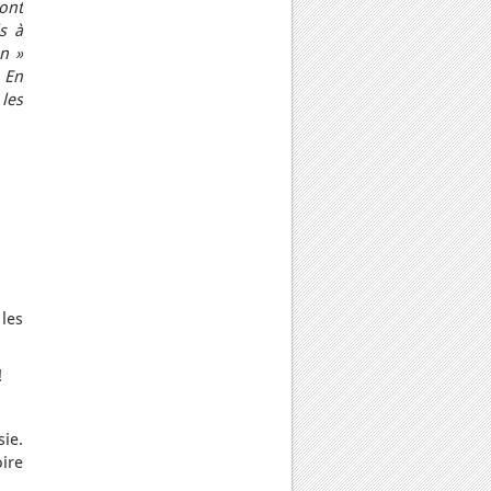
ont
s à
n »
 En
 les
 les
!
sie.
ire