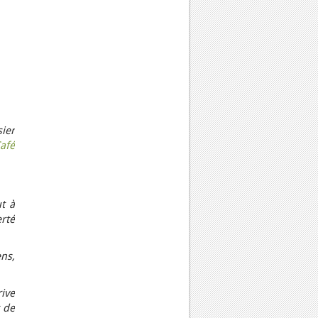
ier
afé
t à
rté
ns,
rive
t de