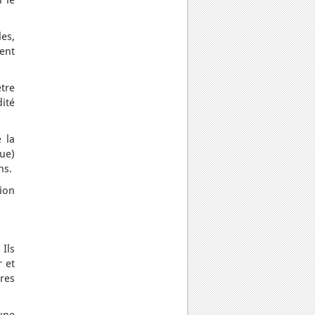
i le
les,
vent
tre
dité
 la
ue)
ns.
sion
 Ils
r et
ires