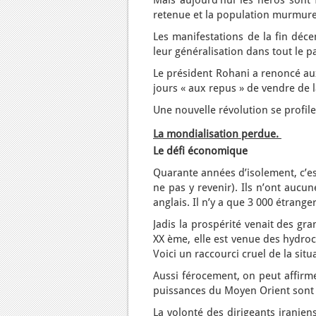
Mais aujourd’hui les héros sont f
retenue et la population murmur
Les manifestations de la fin déc
leur généralisation dans tout le p
Le président Rohani a renoncé aux
jours « aux repus » de vendre de l
Une nouvelle révolution se profile-
La mondialisation perdue.
Le défi économique
Quarante années d’isolement, c’es
ne pas y revenir). Ils n’ont aucu
anglais. Il n’y a que 3 000 étrange
Jadis la prospérité venait des gr
XX ème, elle est venue des hydroc
Voici un raccourci cruel de la situ
Aussi férocement, on peut affirme
puissances du Moyen Orient sont l
La volonté des dirigeants iranien