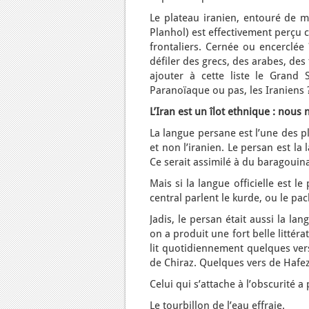
Le plateau iranien, entouré de 
Planhol) est effectivement perçu 
frontaliers. Cernée ou encerclée 
défiler des grecs, des arabes, de
ajouter à cette liste le Grand
Paranoïaque ou pas, les Iraniens 
L’Iran est un îlot ethnique : nou
La langue persane est l’une des p
et non l’iranien. Le persan est l
Ce serait assimilé à du baragouin
Mais si la langue officielle est l
central parlent le kurde, ou le pac
Jadis, le persan était aussi la l
on a produit une fort belle littéra
lit quotidiennement quelques ve
de Chiraz. Quelques vers de Hafe
Celui qui s’attache à l’obscurité a
Le tourbillon de l’eau effraie.