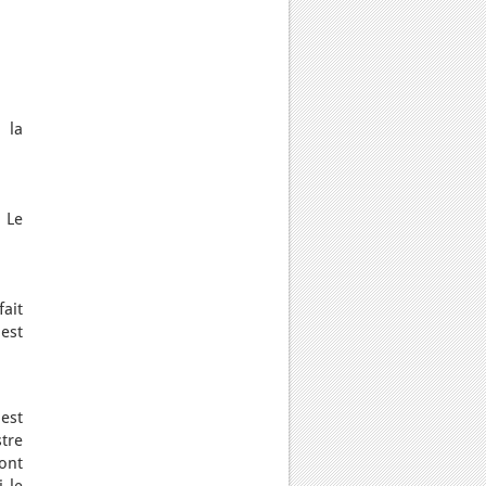
 la
. Le
ait
est
est
stre
 ont