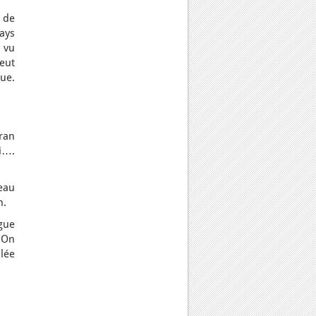
 de
ays
a vu
eut
ue.
Iran
si….
teau
n.
gue
. On
lée