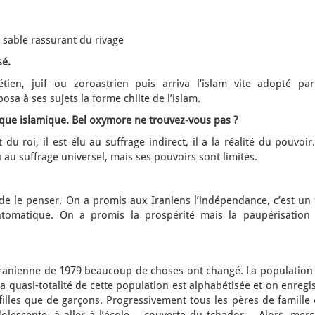
u sable rassurant du rivage
sé.
étien, juif ou zoroastrien puis arriva l’islam vite adopté par
osa à ses sujets la forme chiite de l’islam.
ique islamique.
Bel oxymore ne trouvez-vous pas ?
du roi, il est élu au suffrage indirect, il a la réalité du pouvoir
 au suffrage universel, mais ses pouvoirs sont limités.
e le penser. On a promis aux Iraniens l’indépendance, c’est un f
antomatique. On a promis la prospérité mais la paupérisation 
 iranienne de 1979 beaucoup de choses ont changé. La population 
a quasi-totalité de cette population est alphabétisée et on enregi
 filles que de garçons. Progressivement tous les pères de famille