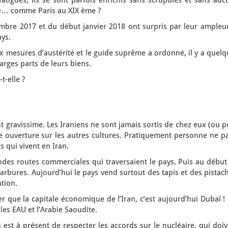
atigués, ils se sont parfois enrichis sans scrupules et sans auc
e… comme Paris au XIX ème ?
embre 2017 et du début janvier 2018 ont surpris par leur ampleur
ays.
 mesures d’austérité et le guide suprême a ordonné, il y a quelq
arges parts de leurs biens.
t-elle ?
t gravissime. Les Iraniens ne sont jamais sortis de chez eux (ou 
ne ouverture sur les autres cultures. Pratiquement personne ne p
rs qui vivent en Iran.
andes routes commerciales qui traversaient le pays. Puis au débu
arbures. Aujourd’hui le pays vend surtout des tapis et des pistac
ation.
r que la capitale économique de l’Iran, c’est aujourd’hui Dubaï !
es EAU et l’Arabie Saoudite.
s est à présent de respecter les accords sur le nucléaire, qui doi