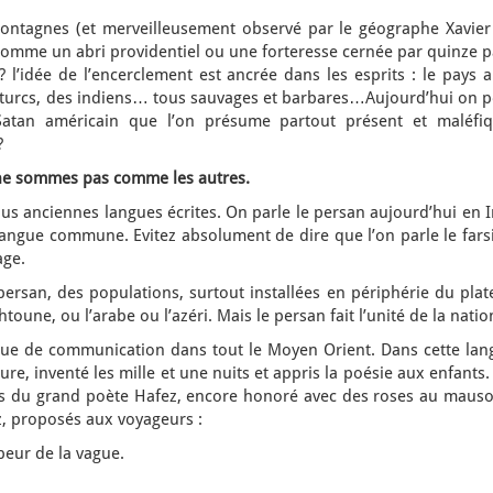
montagnes (et merveilleusement observé par le géographe Xavier
comme un abri providentiel ou une forteresse cernée par quinze p
? l’idée de l’encerclement est ancrée dans les esprits : le pays 
s turcs, des indiens… tous sauvages et barbares…Aujourd’hui on p
 Satan américain que l’on présume partout présent et maléfiq
?
s ne sommes pas comme les autres.
lus anciennes langues écrites. On parle le persan aujourd’hui en 
a langue commune. Evitez absolument de dire que l’on parle le far
age.
e persan, des populations, surtout installées en périphérie du pla
htoune, ou l’arabe ou l’azéri. Mais le persan fait l’unité de la natio
angue de communication dans tout le Moyen Orient. Dans cette lan
ture, inventé les mille et une nuits et appris la poésie aux enfants
rs du grand poète Hafez, encore honoré avec des roses au mauso
z, proposés aux voyageurs :
 peur de la vague.