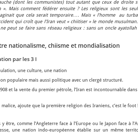
gauche (dont les communistes) tout autant que ceux de droite s
n ». Mais comment fédérer ensuite ? Les religieux sont les seul
maginait que cela serait temporaire….
Mais « l’homme au turba
ident qui croît que l’Iran veut « chiitiser » le monde musulman.
ne peut se faire sans réseau religieux : sans un oncle ayatollah
ntre nationalisme, chiisme et mondialisation
ion par les 3 I
n, une culture, une nation
pulaire mais aussi politique avec un clergé structuré.
8 et la vente du premier pétrole, l’Iran est incontournable dans
lice, ajoute que la première religion des Iraniens, c’est le foot 
y être, comme l’Angleterre face à l’Europe ou le Japon face à l’A
esse, une nation indo-européenne établie sur un même territo