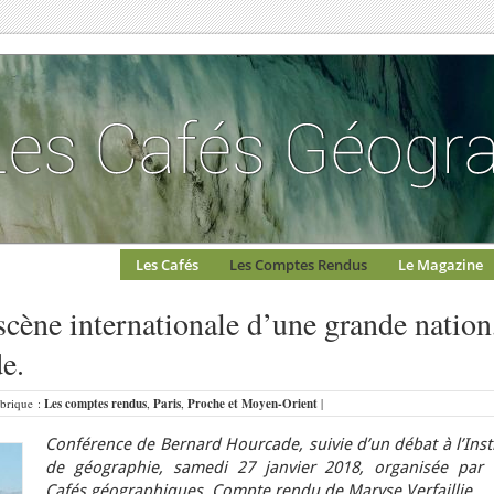
Les Cafés
Les Comptes Rendus
Le Magazine
a scène internationale d’une grande nation
e.
ubrique :
Les comptes rendus
,
Paris
,
Proche et Moyen-Orient
|
Conférence de Bernard Hourcade, suivie d’un débat à l’Inst
de géographie, samedi 27 janvier 2018, o
rganisée par 
Cafés géographiques. Compte rendu de Maryse Verfaillie.