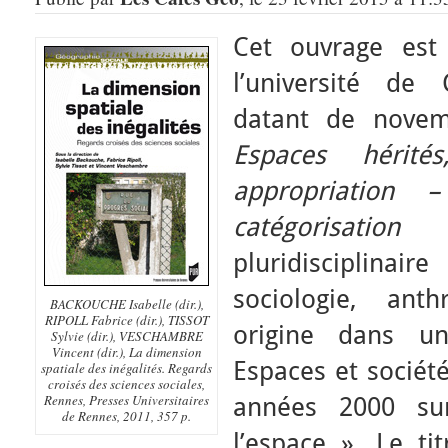
Cet ouvrage est
l’université de
datant de novem
Espaces hérité
appropriation 
catégorisation
»
pluridisciplinair
sociologie, ant
BACKOUCHE Isabelle (dir.),
RIPOLL Fabrice (dir.), TISSOT
origine dans u
Sylvie (dir.), VESCHAMBRE
Vincent (dir.), La dimension
Espaces et sociét
spatiale des inégalités. Regards
croisés des sciences sociales,
Rennes, Presses Universitaires
années 2000 sur
de Rennes, 2011, 357 p.
l’espace ». Le ti