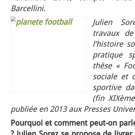
Barcellini.
Julien Sor
travaux de
l’histoire s
pratique sp
thèse « Foo
sociale et 
sportive da
(fin XIXème
publiée en 2013 aux Presses Univer
Pourquoi et comment peut-on parler
? Julien Sorez se propose de livrer