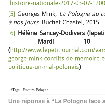
lhistoire-nationale-2017-03-07-120
[5]
Georges Mink,
La Pologne au c
à nos jours,
Buchet Chastel, 2015
[6]
Hélène Sancey-Dodivers (lepeti
Mardi 10 m
(
http://www.lepetitjournal.com/var
george-mink-conflits-de-memoire-et
politique-un-mal-polonais
)
#Tags :
Histoire
,
Pologne
Une réponse à “La Pologne face 