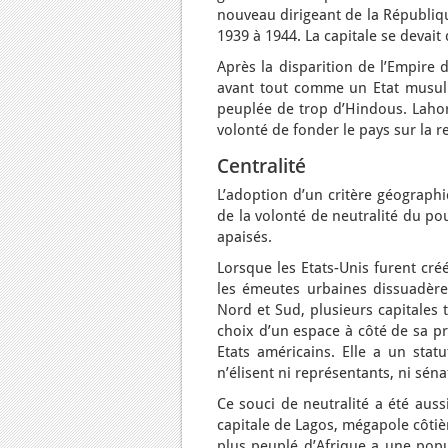
nouveau dirigeant de la Républiqu
1939 à 1944. La capitale se devait
Après la disparition de l’Empire 
avant tout comme un Etat musulma
peuplée de trop d’Hindous. Lahor
volonté de fonder le pays sur la rel
Centralité
L’adoption d’un critère géographi
de la volonté de neutralité du po
apaisés.
Lorsque les Etats-Unis furent créé
les émeutes urbaines dissuadère
Nord et Sud, plusieurs capitales
choix d’un espace à côté de sa p
Etats américains. Elle a un statu
n’élisent ni représentants, ni séna
Ce souci de neutralité a été aussi
capitale de Lagos, mégapole côtiè
plus peuplé d’Afrique a une popu