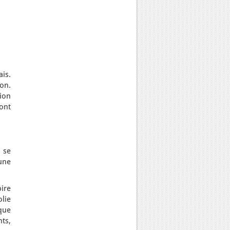
ais.
ion.
ion
ont
e se
une
ire
lie
que
ts,