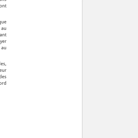
ont
ique
 au
ant
eyer
e au
les,
eur
des
ord