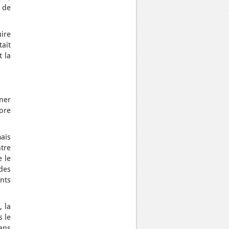
e de
uire
ait
t la
gner
core
mais
tre
 le
 des
nts
, la
s le
ans