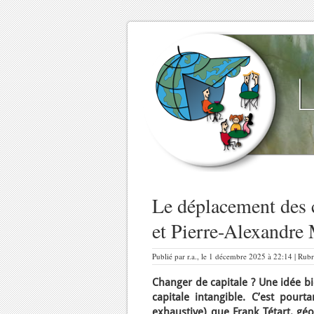
Le déplacement des c
et Pierre-Alexandre
Publié par r.a., le 1 décembre 2025 à 22:14 | Rub
Changer de capitale ? Une idée b
capitale intangible. C’est pour
exhaustive) que Frank Tétart, géo