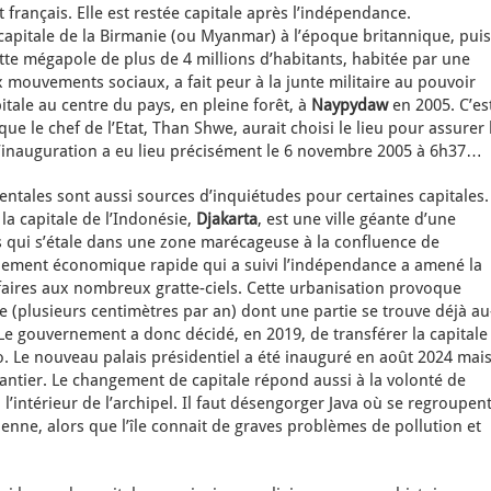
 français. Elle est restée capitale après l’indépendance.
capitale de la Birmanie (ou Myanmar) à l’époque britannique, puis
tte mégapole de plus de 4 millions d’habitants, habitée par une
mouvements sociaux, a fait peur à la junte militaire au pouvoir
itale au centre du pays, en pleine forêt, à
Naypydaw
en 2005. C’es
que le chef de l’Etat, Than Shwe, aurait choisi le lieu pour assurer 
 l’inauguration a eu lieu précisément le 6 novembre 2005 à 6h37…
ntales sont aussi sources d’inquiétudes pour certaines capitales.
 la capitale de l’Indonésie,
Djakarta
, est une ville géante d’une
ts qui s’étale dans une zone marécageuse à la confluence de
ppement économique rapide qui a suivi l’indépendance a amené la
ffaires aux nombreux gratte-ciels. Cette urbanisation provoque
le (plusieurs centimètres par an) dont une partie se trouve déjà au
Le gouvernement a donc décidé, en 2019, de transférer la capitale
o. Le nouveau palais présidentiel a été inauguré en août 2024 mai
chantier. Le changement de capitale répond aussi à la volonté de
 l’intérieur de l’archipel. Il faut désengorger Java où se regroupen
nne, alors que l’île connait de graves problèmes de pollution et