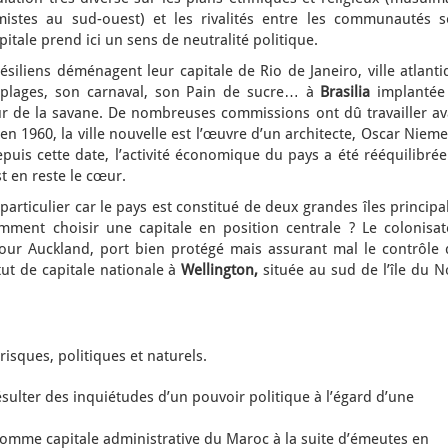
istes au sud-ouest) et les rivalités entre les communautés s
pitale prend ici un sens de neutralité politique.
résiliens déménagent leur capitale de Rio de Janeiro, ville atlant
plages, son carnaval, son Pain de sucre… à
Brasilia
implantée
œur de la savane. De nombreuses commissions ont dû travailler av
en 1960, la ville nouvelle est l’œuvre d’un architecte, Oscar Niem
epuis cette date, l’activité économique du pays a été rééquilibré
t en reste le cœur.
particulier car le pays est constitué de deux grandes îles principa
omment choisir une capitale en position centrale ? Le colonisat
our Auckland, port bien protégé mais assurant mal le contrôle 
tut de capitale nationale à
Wellington,
située au sud de l’île du N
isques, politiques et naturels.
ésulter des inquiétudes d’un pouvoir politique à l’égard d’une
 comme capitale administrative du Maroc à la suite d’émeutes en