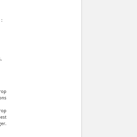
 :
,
rop
ons
rop
 est
er.