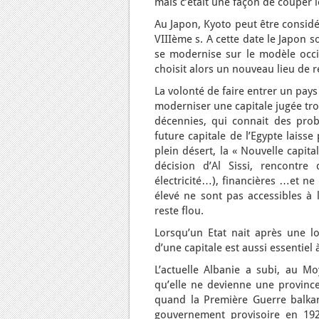
mais c’était une façon de couper
Au Japon, Kyoto peut être considé
VIIIème s. A cette date le Japon s
se modernise sur le modèle occid
choisit alors un nouveau lieu de 
La volonté de faire entrer un pa
moderniser une capitale jugée tro
décennies, qui connait des prob
future capitale de l’Egypte laisse
plein désert, la « Nouvelle capit
décision d’Al Sissi, rencontre
électricité…), financières …et n
élevé ne sont pas accessibles à l
reste flou.
Lorsqu’un Etat nait après une l
d’une capitale est aussi essentiel 
L’actuelle Albanie a subi, au 
qu’elle ne devienne une province
quand la Première Guerre balka
gouvernement provisoire en 19