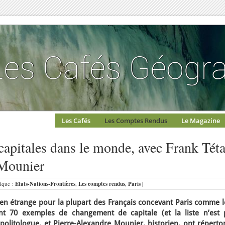
Les Cafés
Les Comptes Rendus
Le Magazine
apitales dans le monde, avec Frank Téta
 Mounier
rique :
Etats-Nations-Frontières
,
Les comptes rendus
,
Paris
|
ien étrange pour la plupart des Français concevant Paris comme l
tant 70 exemples de changement de capitale (et la liste n’est 
politologue, et Pierre-Alexandre Mounier, historien, ont réperto