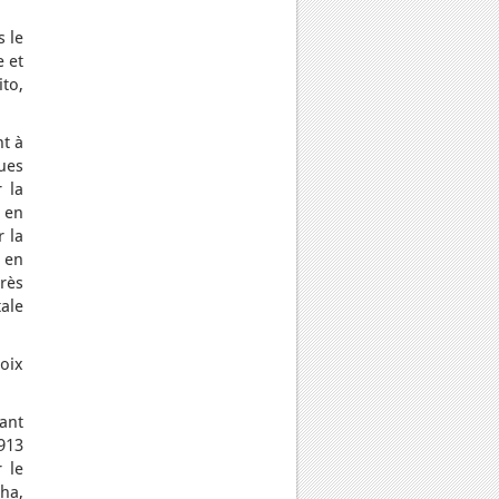
s le
e et
to,
t à
ues
 la
e en
r la
 en
rès
tale
oix
ant
913
 le
ha,