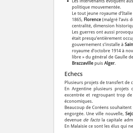
Les intervenants évoquent auss
politique mouvementée.
Le tout jeune royaume d’Italie
1865,
Florence
(malgré l’avis 
centralité, dimension historiqu
Les guerres ont aussi provoqu
était presqu’entièrement occ
gouvernement s’installe à
Sai
royaume d’octobre 1914 à nov
libre » du général de Gaulle 
Brazzaville
puis
Alger
.
Echecs
Plusieurs projets de transfert de c
En Argentine plusieurs projet
excentrée et regroupant trop d
économiques.
Beaucoup de Coréens souhaitent 
engorgée. Une ville nouvelle,
Sej
devenue
de facto
la capitale adm
En Malaisie ce sont les élus qui n