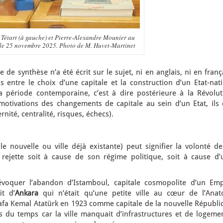
 Tétart (à gauche) et Pierre-Alexandre Mounier au
 le 25 novembre 2025. Photo de M. Huvet-Martinet
de synthèse n’a été écrit sur le sujet, ni en anglais, ni en franç
s entre le choix d’une capitale et la construction d’un Etat-nat
 la période contemporaine, c’est à dire postérieure à la Révolut
otivations des changements de capitale au sein d’un Etat, ils 
ité, centralité, risques, échecs).
lle nouvelle ou ville déjà existante) peut signifier la volonté d
ejette soit à cause de son régime politique, soit à cause d’
voquer l’abandon d’Istamboul, capitale cosmopolite d’un Emp
it d’
Ankara
qui n’était qu’une petite ville au cœur de l’Anato
tafa Kemal Atatürk en 1923 comme capitale de la nouvelle Républi
 du temps car la ville manquait d’infrastructures et de logemen