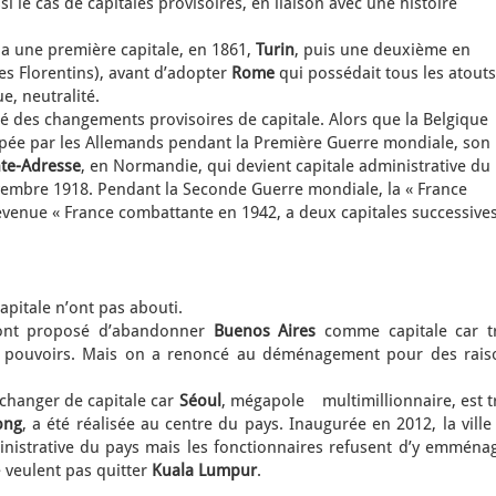
i le cas de capitales provisoires, en liaison avec une histoire
 a une première capitale, en 1861,
Turin
, puis une deuxième en
des Florentins), avant d’adopter
Rome
qui possédait tous les atouts
e, neutralité.
é des changements provisoires de capitale. Alors que la Belgique
upée par les Allemands pendant la Première Guerre mondiale, son
nte-Adresse
, en Normandie, qui devient capitale administrative du
embre 1918. Pendant la Seconde Guerre mondiale, la « France
devenue « France combattante en 1942, a deux capitales successives
apitale n’ont pas abouti.
s ont proposé d’abandonner
Buenos Aires
comme capitale car t
e pouvoirs. Mais on a renoncé au déménagement pour des rais
changer de capitale car
Séoul
, mégapole multimillionnaire, est t
ong
, a été réalisée au centre du pays. Inaugurée en 2012, la ville
inistrative du pays mais les fonctionnaires refusent d’y emménag
e veulent pas quitter
Kuala Lumpur
.