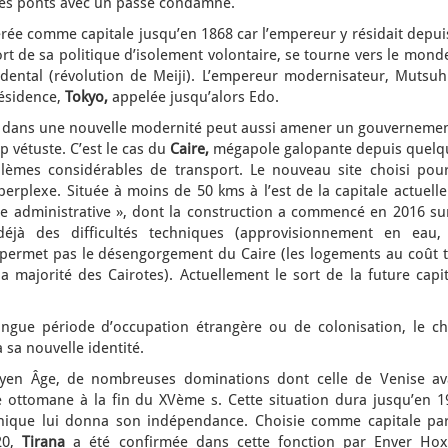
 les ponts avec un passé condamné.
rée comme capitale jusqu’en 1868 car l’empereur y résidait depui
ort de sa politique d’isolement volontaire, se tourne vers le mond
ental (révolution de Meiji). L’empereur modernisateur, Mutsuhi
résidence,
Tokyo,
appelée jusqu’alors Edo.
ys dans une nouvelle modernité peut aussi amener un gouvernemen
p vétuste. C’est le cas du
Caire,
mégapole galopante depuis quelq
lèmes considérables de transport. Le nouveau site choisi pour
 perplexe. Située à moins de 50 kms à l’est de la capitale actuell
ale administrative », dont la construction a commencé en 2016 su
 déjà des difficultés techniques (approvisionnement en eau,
e permet pas le désengorgement du Caire (les logements au coût t
a majorité des Cairotes). Actuellement le sort de la future capi
ongue période d’occupation étrangère ou de colonisation, le ch
à sa nouvelle identité.
Moyen Âge, de nombreuses dominations dont celle de Venise av
 ottomane à la fin du XVème s. Cette situation dura jusqu’en 1
nique lui donna son indépendance. Choisie comme capitale par
20,
Tirana
a été confirmée dans cette fonction par Enver Hox