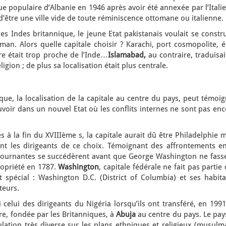
e populaire d’Albanie en 1946 après avoir été annexée par l’Itali
 d’être une ville vide de toute réminiscence ottomane ou italienne.
des Indes britannique, le jeune Etat pakistanais voulait se constr
n. Alors quelle capitale choisir ? Karachi, port cosmopolite, ét
e était trop proche de l’Inde…
Islamabad,
au contraire, traduisai
igion ; de plus sa localisation était plus centrale.
que, la localisation de la capitale au centre du pays, peut témoi
uvoir dans un nouvel Etat où les conflits internes ne sont pas en
s à la fin du XVIIIème s, la capitale aurait dû être Philadelphie 
nt les dirigeants de ce choix. Témoignant des affrontements en
 tournantes se succédèrent avant que George Washington ne fasse
ropriété en 1787.
Washington
, capitale fédérale ne fait pas partie
t spécial : Washington D.C. (District of Columbia) et ses habita
teurs.
 celui des dirigeants du Nigéria lorsqu’ils ont transféré, en 1991
re, fondée par les Britanniques, à
Abuja
au centre du pays. Le pay
lation très diverse sur les plans ethniques et religieux (musulm